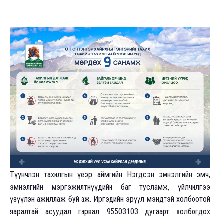
Түүнчлэн тахилгын үеэр аймгийн Нэгдсэн эмнэлгийн эмч,
эмнэлгийн мэргэжилтнүүдийн баг тусламж, үйлчилгээ
үзүүлэн ажиллаж буй аж. Иргэдийн эрүүл мэндтэй холбоотой
яаралтай асуудал гарвал 95503103 дугаарт холбогдох