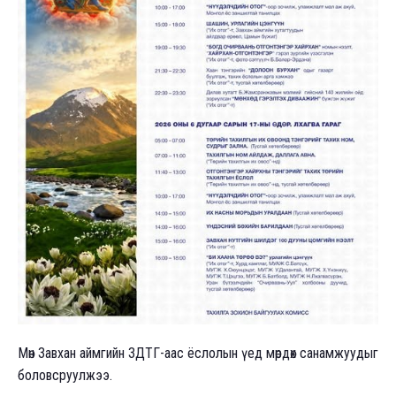
Мөн Завхан аймгийн ЗДТГ-аас ёслолын үед мөрдөх санамжуудыг
боловсруулжээ.