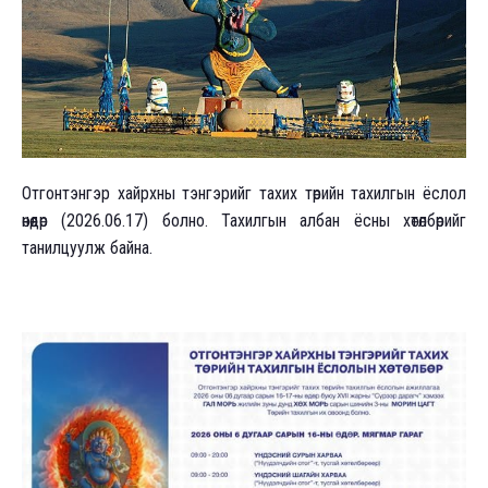
Отгонтэнгэр хайрхны тэнгэрийг тахих төрийн тахилгын ёслол
өнөөдөр (2026.06.17) болно. Тахилгын албан ёсны хөтөлбөрийг
танилцуулж байна.