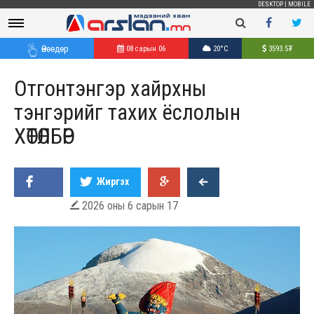
DESKTOP
|
MOBILE
Өнөөдөр
08 сарын 06
20°C
3593.5
₮
Отгонтэнгэр хайрхны
тэнгэрийг тахих ёслолын
ХӨТӨЛБӨР
Жиргэх
2026 оны 6 сарын 17
