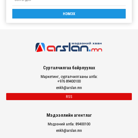
Сурталчилгаа байрлуулах
Маркетинг, сурталчилгааны алба:
+976 89400100
enkh@arslan.mn
RSS
Мэдээллийн агентлаг
Мэдээний алба: 89400100
enkh@arslan.mn