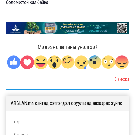
боломжтой юм байна.
Мэдээнд өгөх таны үнэлгээ?
0
ЭМОЖИ
ARSLAN.mn сайтад сэтгэгдэл оруулахад анхаарах зүйлс