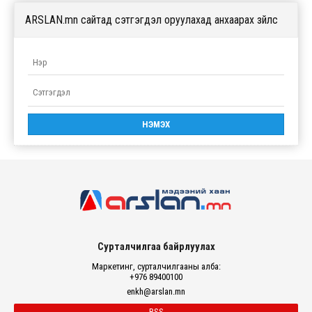
ARSLAN.mn сайтад сэтгэгдэл оруулахад анхаарах зүйлс
Сурталчилгаа байрлуулах
Маркетинг, сурталчилгааны алба:
+976 89400100
enkh@arslan.mn
RSS