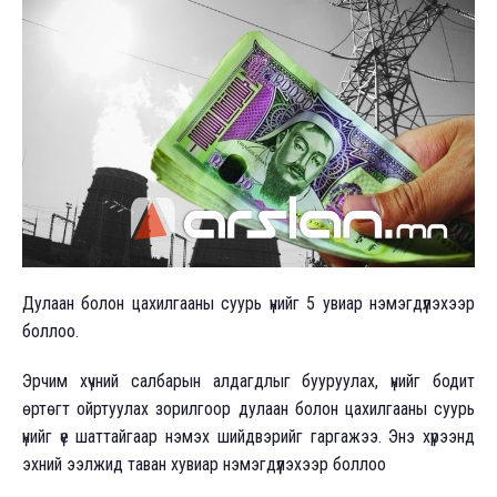
Дулаан болон цахилгааны суурь үнийг 5 увиар нэмэгдүүлэхээр
боллоо.
Эрчим хүчний салбарын алдагдлыг бууруулах, үнийг бодит
өртөгт ойртуулах зорилгоор дулаан болон цахилгааны суурь
үнийг үе шаттайгаар нэмэх шийдвэрийг гаргажээ. Энэ хүрээнд
эхний ээлжид таван хувиар нэмэгдүүлэхээр боллоо