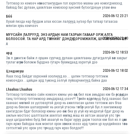
Тэтгэвэр ээ нэмээч нөгөө настангуудын гол хэрэглээ махны үнэ нэмэгдчихээд
байхад бас дулаан, цахилгаан нэмэхээр хүнсний бүтээгдэхүүн улам өснө.
2026-06-12 23:21
Ббб
Хухай пизда нар буудаж алах юссан лалрууд зүгээр бүх татвар татаасаа
мянган хувь нэмчээч
МУУСАЙН ЛАЛРУУД. ЭНЭ АРДЫН НАМ ГАЗРЫН ГАВААР ОРЖ АЛГА
2026-06-12 22:40
БОЛООСОЙ. ТА НАР АРД ТҮМНИЙГ ДЭНДҮҮ ДОРОМЖИЛЖ, ШУЛЖ БАЙНА ШҮҮҮҮ.
А
2026-06-12 18:53
ард
Зөв л дөө ингэж байж л оршин суугчид дулаан цахилгааны дутагдалгүй өвөл хаврыг
тухлаг өнгөрөөх боломж бүрдэнэ гутарч бухимдаад хэрэггүй дээ
2026-06-12 18:02
Цэндаюуш
Яаах гээд байдаг хэрээний хоолнууд вэ.... цалин тэтгэвэр тэтгэмж
нэмээчдээ....цайцан ард түмэнд ээлгүй луйварчингууд байна даа
2026-06-12 17:34
Lhaahuu Lhaahuu
Тэтгэвэр тэтгэмжээ сайн нэмээч юмны үнэ өсөөд бил яаж амьдрах юм бэ өөрсөдөө дан
ганц тэтгэвэр тэтгэмжээр амьдараад үзээч!!! Төрийн өндөрлөгүүд бүгд хаанаас бал
хаанаас мөнгөний эх үүсгэвэртэй дээр нь ажилласан цалин тэтгэмж авч бгаа
дээр нь бензин шатахуунийг нь үнэгүй утасны төлбөр үнэгүй бүх л хангамжаар
хангагдсан бдаг болохоор юмны үнэ өсөж бна уу үгүй юу мэдэхгүй бдаг дээр нь
ажлын мэстээс шалтгаалж авилгал мөнгөнд маш их автсан аваагүй улс төрч
шүүх цагдаагийнх бүгд бий аваагүй нь бараг хуруу дарж тоолох юм бол их л цөөхөн
гарч иржх байхдаа яаж монгол орон хөгжиж хэзээ ард түмэн үр хүүхдийнхээ төлөө
сэтгэлтжй улс орон улс төрчүүд гарч ирэх болдоо!!!