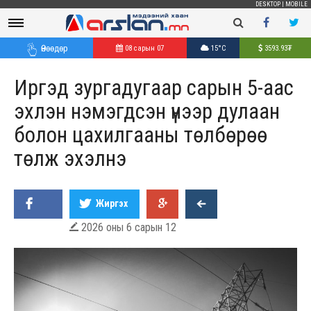
DESKTOP
|
MOBILE
Өнөөдөр
08 сарын 07
15°C
3593.93
₮
Иргэд зургадугаар сарын 5-аас
эхлэн нэмэгдсэн үнээр дулаан
болон цахилгааны төлбөрөө
төлж эхэлнэ
Жиргэх
2026 оны 6 сарын 12
