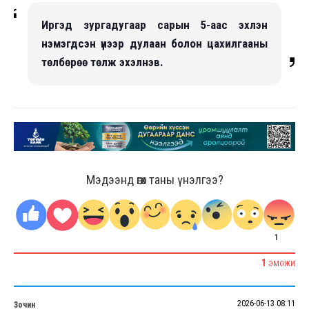
Иргэд зургадугаар сарын 5-аас эхлэн
нэмэгдсэн үнээр дулаан болон цахилгааны
төлбөрөө төлж эхэлнэв.
Мэдээнд өгөх таны үнэлгээ?
1
1
ЭМОЖИ
2026-06-13 08:11
Зочин