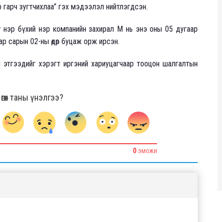
 гарч зугтчихлаа” гэх мэдээлэл нийтлэгдсэн.
г нэр бүхий нэр компанийн захирал М нь энэ оны 05 дугаар
ар сарын 02-ны өдөр буцаж орж ирсэн.
 этгээдийг хэрэгт иргэний хариуцагчаар тооцон шалгалтын
гөх таны үнэлгээ?
0
ЭМОЖИ