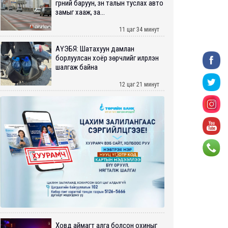
гүүрний баруун, зүүн талын туслах авто
замыг хааж, за...
11 цаг 34 минут
АҮЭБЯ: Шатахуун дамлан
борлуулсан хоёр зөрчлийг илрүүлэн
шалгаж байна
12 цаг 21 минут
Ховд аймагт алга болсон охиныг