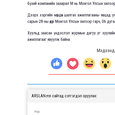
бүхий компанийн захирал М нь Монгол Улсын хилээр
Дээрх хэргийн мөрдөн шалгах ажиллагааны явцад у
сарын 28-ны өдөр Монгол Улсын хилээр гарч, 06 дуга
Хуульд заасан үндэслэл журмын дагуу уг хуулийн
ажиллагааг явуулж байна.
Мэдээнд ө
ARSLAN.mn сайтад сэтгэгдэл оруулах: