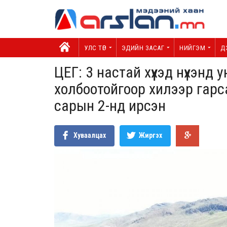
УЛС ТӨР
ЭДИЙН ЗАСАГ
НИЙГЭМ
Д
ЦЕГ: 3 настай хүүхэд нүхэнд
холбоотойгоор хилээр гарс
сарын 2-нд ирсэн
Хуваалцах
Жиргэх