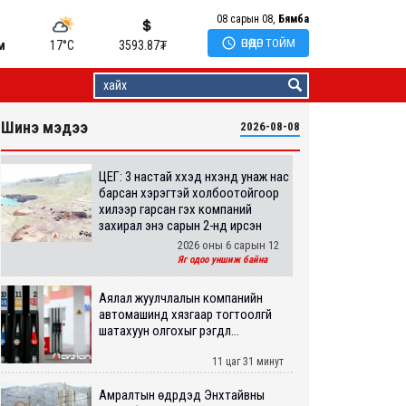
08 сарын 08,
Бямба

ӨНӨӨДӨР ТОЙМ
м
17°C
3593.87
₮
Шинэ мэдээ
2026-08-08
ЦЕГ: 3 настай хүүхэд нүхэнд унаж нас
барсан хэрэгтэй холбоотойгоор
хилээр гарсан гэх компаний
захирал энэ сарын 2-нд ирсэн
2026 оны 6 сарын 12
Яг одоо уншиж байна
Аялал жуулчлалын компанийн
автомашинд хязгаар тогтоолгүй
шатахуун олгохыг үүрэгдл...
11 цаг 31 минут
Амралтын өдрүүдэд Энхтайвны