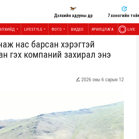
Дэлхийн адууны өдөр
7 хоногийн той
ЭЛХИЙД
LIFESTYLE
ФОТО
ВИДЕО
ЯРИЛЦЛАГА
LIVE
 унаж нас барсан хэрэгтэй
ан гэх компаний захирал энэ
2026 оны 6 сарын 12
