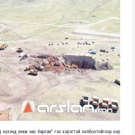
хэд нүхэнд унаж нас барсан” гэх хэрэгтэй холбоотойгоор нэр