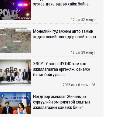
зургаа дахь өдрөө хайж байна
12 цаг 52 минут
Монелийн гудамжны авто замын
хөдөлгөөнийг өнөөдөр орой хаана
13 цаг 29 минут
ХӨСҮТ болон ШУТИС хамтын
ажиллагаагаа өргөжүүлж, санамж
бичиг байгууллаа
2026 оны 8 сарын 06
Нэгдүгээр эмнэлэг Жинаны их
сургуулийн эмнэлэгтэй хамтын
ажиллагааны санамж бичиг...
2026 оны 8 сарын 06
Нийслэлийн ИТХ-аар “Сэлбэ
ухаалаг хот”, агаарын бохирдол