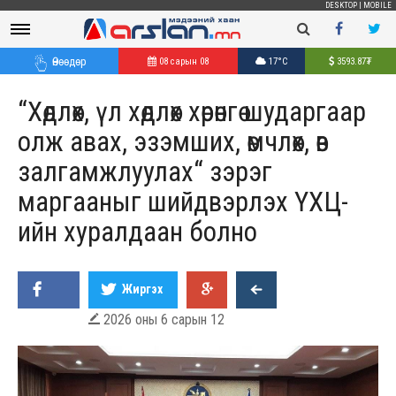
DESKTOP
|
MOBILE
Өнөөдөр
08 сарын 08
17°C
3593.87
₮
“Хөдлөх, үл хөдлөх хөрөнгө шударгаар
олж авах, эзэмших, өмчлөх, өв
залгамжлуулах“ зэрэг
маргааныг шийдвэрлэх ҮХЦ-
ийн хуралдаан болно
Жиргэх
2026 оны 6 сарын 12
