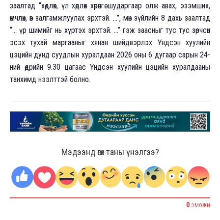
заалтад “хөдлөх, үл хөдлөх хөрөнгө шударгаар олж авах, эзэмших,
өмчлөх, өв залгамжлуулах эрхтэй. …”, мөн зүйлийн 8 дахь заалтад
“… үр шимийг нь хүртэх эрхтэй. …” гэж заасныг тус тус зөрчсөн
эсэх тухай маргааныг хянан шийдвэрлэх Үндсэн хуулийн
цэцийн дунд суудлын хуралдаан 2026 оны 6 дугаар сарын 24-
ний өдрийн 9.30 цагаас Үндсэн хуулийн цэцийн хуралдааны
танхимд нээлттэй болно.
Мэдээнд өгөх таны үнэлгээ?
0
ЭМОЖИ