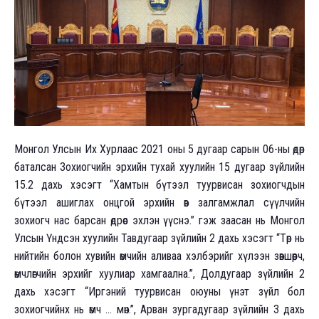
Монгол Улсын Их Хурлаас 2021 оны 5 дугаар сарын 06-ны өдөр
баталсан Зохиогчийн эрхийн тухай хуулийн 15 дугаар зүйлийн
15.2 дахь хэсэгт “Хамтын бүтээл туурвисан зохиогчдын
бүтээл ашиглах онцгой эрхийн өв залгамжлал сүүлчийн
зохиогч нас барсан өдрөөс эхлэн үүснэ.” гэж заасан нь Монгол
Улсын Үндсэн хуулийн Тавдугаар зүйлийн 2 дахь хэсэгт “Төр нь
нийтийн болон хувийн өмчийн аливаа хэлбэрийг хүлээн зөвшөөрч,
өмчлөгчийн эрхийг хуулиар хамгаална.”, Долдугаар зүйлийн 2
дахь хэсэгт “Иргэний туурвисан оюуны үнэт зүйл бол
зохиогчийнх нь өмч … мөн.”, Арван зургадугаар зүйлийн 3 дахь