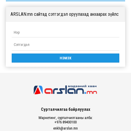
ARSLAN.mn сайтад сэтгэгдэл оруулахад анхаарах зүйлс
Сурталчилгаа байрлуулах
Маркетинг, сурталчилгааны алба:
+976 89400100
enkh@arslan.mn