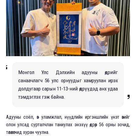
Монгол Улс Дэлхийн адууны өдрийг
санаачлагч 56 улс орнуудыг хамруулан ирэх
долдугаар сарын 11-13-ний өдрүүдэд анх удаа
тэмдэглэх гэж байна.
Адууны соёл, өв уламжлал, нүүдлийн иргэншлийн үнэт өвийг
олон улсад сурталчлан таниулах энэхүү өдрөөр 56 орны зочид,
төлөөлөгчид хуран чуулна.