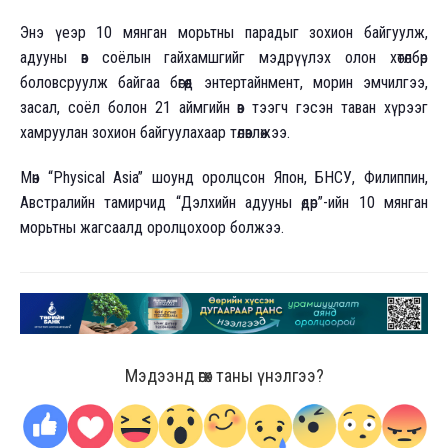
Энэ үеэр 10 мянган морьтны парадыг зохион байгуулж,
адууны өв соёлын гайхамшгийг мэдрүүлэх олон хөтөлбөр
боловсруулж байгаа бөгөөд энтертайнмент, морин эмчилгээ,
засал, соёл болон 21 аймгийн өв тээгч гэсэн таван хүрээг
хамруулан зохион байгуулахаар төлөвлөжээ.
Мөн “Physical Asia” шоунд оролцсон Япон, БНСУ, Филиппин,
Австралийн тамирчид “Дэлхийн адууны өдөр”-ийн 10 мянган
морьтны жагсаалд оролцохоор болжээ.
Мэдээнд өгөх таны үнэлгээ?