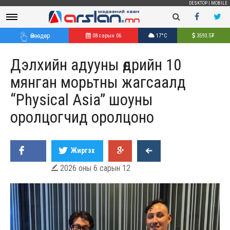
DESKTOP
|
MOBILE
Өнөөдөр
08 сарын 06
17°C
3593.5
₮
Дэлхийн адууны өдрийн 10
мянган морьтны жагсаалд
“Physical Asia” шоуны
оролцогчид оролцоно
Жиргэх
2026 оны 6 сарын 12
