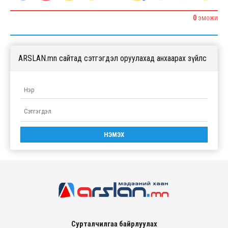
0
ЭМОЖИ
ARSLAN.mn сайтад сэтгэгдэл оруулахад анхаарах зүйлс
Сурталчилгаа байрлуулах