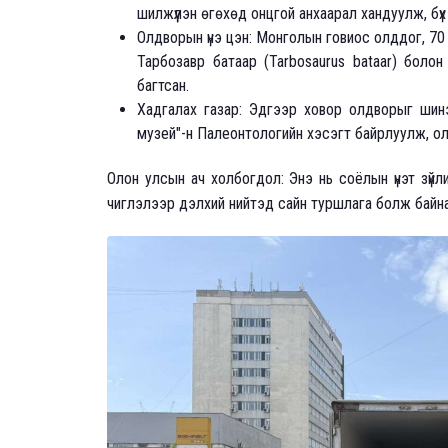
шилжүүлэн өгөхөд онцгой анхаарал хандуулж, бүх 
Олдворын үнэ цэн: Монголын говиос олддог, 70 
Тарбозавр батаар (Tarbosaurus bataar) боло
багтсан.
Хадгалах газар: Эдгээр ховор олдворыг шин
музей"-н Палеонтологийн хэсэгт байрлуулж, ол
Олон улсын ач холбогдол: Энэ нь соёлын үнэт зүйл
чиглэлээр дэлхий нийтэд сайн туршлага болж байна