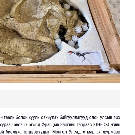
 гааль болон хууль сахиулах байгууллагууд олон улсын эрх
г хураан авсан бөгөөд Францын Засгийн газраас ЮНЕСКО-гийн
тэй биелүүлж, олдворуудыг Монгол Улсад үл маргах журмаар