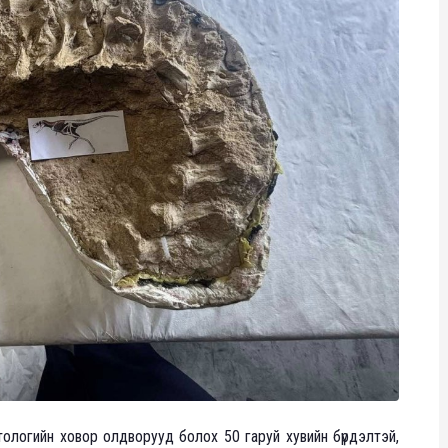
ологийн ховор олдворууд болох 50 гаруй хувийн бүрдэлтэй,