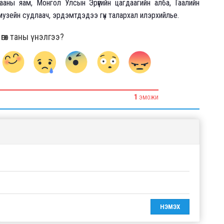
ны яам, Монгол Улсын Эрүүгийн цагдаагийн алба, Гаалийн
музейн судлаач, эрдэмтдэдээ гүн талархал илэрхийлье.
гөх таны үнэлгээ?
1
ЭМОЖИ