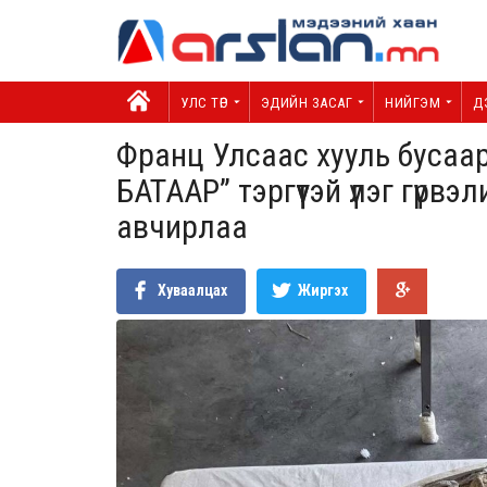
УЛС ТӨР
ЭДИЙН ЗАСАГ
НИЙГЭМ
Д
Франц Улсаас хууль бусаа
БАТААР” тэргүүтэй үлэг гүрв
авчирлаа
Хуваалцах
Жиргэх