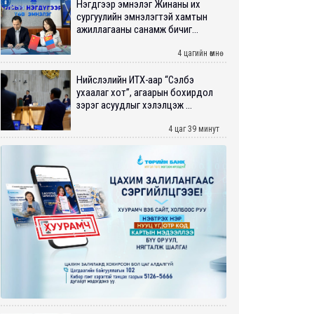
Нэгдүгээр эмнэлэг Жинаны их
сургуулийн эмнэлэгтэй хамтын
ажиллагааны санамж бичиг...
4 цагийн өмнө
Нийслэлийн ИТХ-аар “Сэлбэ
ухаалаг хот”, агаарын бохирдол
зэрэг асуудлыг хэлэлцэж ...
4 цаг 39 минут