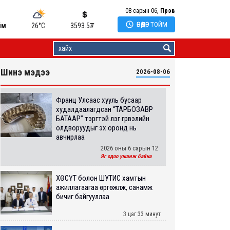
08 сарын 06,
Пүрэв

ӨНӨӨДӨР ТОЙМ
йм
26°C
3593.5
₮
Шинэ мэдээ
2026-08-06
Франц Улсаас хууль бусаар
худалдаалагдсан “ТАРБОЗАВР
БАТААР” тэргүүтэй үлэг гүрвэлийн
олдворуудыг эх оронд нь
авчирлаа
2026 оны 6 сарын 12
Яг одоо уншиж байна
ХӨСҮТ болон ШУТИС хамтын
ажиллагаагаа өргөжүүлж, санамж
бичиг байгууллаа
3 цаг 33 минут