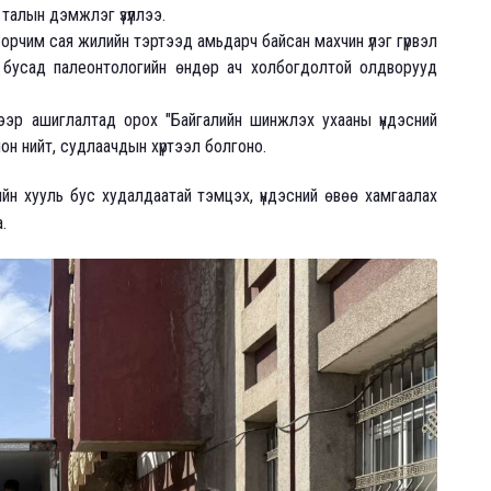
талын дэмжлэг үзүүллээ.
орчим сая жилийн тэртээд амьдарч байсан махчин үлэг гүрвэл
н бусад палеонтологийн өндөр ач холбогдолтой олдворууд
ээр ашиглалтад орох "Байгалийн шинжлэх ухааны үндэсний
он нийт, судлаачдын хүртээл болгоно.
ийн хууль бус худалдаатай тэмцэх, үндэсний өвөө хамгаалах
.