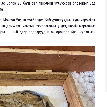
г яс болон 28 багц үлэг гүрвэлийн чулуужсан олдворыг Бүгд
аа.
өөд Монгол Улсын холбогдох байгууллагуудын хүчин чармайлт
рын дэмжлэг, хамтын ажиллагааны үр дүнд шүүхийн маргааныг
ын 11-ний өдөр олдворуудыг эх орондоо бүрэн хүлээн авч