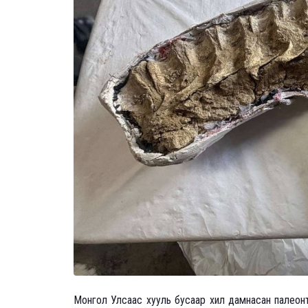
Монгол Улсаас хууль бусаар хил дамнасан палеонт