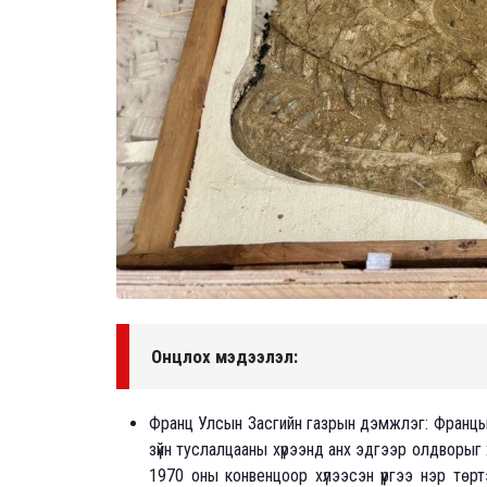
Онцлох мэдээлэл:
Франц Улсын Засгийн газрын дэмжлэг: Францын
зүйн туслалцааны хүрээнд анх эдгээр олдворы
1970 оны конвенцоор хүлээсэн үүргээ нэр төр