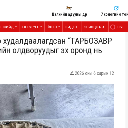
Дэлхийн адууны өдөр
7 хоногийн то
ЭЛХИЙД
LIFESTYLE
ФОТО
ВИДЕО
ЯРИЛЦЛАГА
LIVE
р худалдаалагдсан “ТАРБОЗАВР
элийн олдворуудыг эх оронд нь
2026 оны 6 сарын 12
