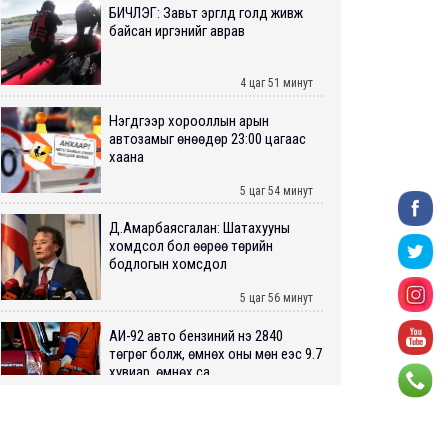
БИЧЛЭГ: Завьт эргүүлүүд голд живж
байсан иргэнийг аврав
4 цаг 51 минут
Нэгдүгээр хорооллын арын
автозамыг өнөөдөр 23:00 цагаас
хаана
5 цаг 54 минут
Д.Амарбаясгалан: Шатахууны
хомдсол бол өөрөө төрийн
бодлогын хомсдол
5 цаг 56 минут
АИ-92 авто бензиний үнэ 2840
төгрөг болж, өмнөх оны мөн үеэс 9.7
хувиар, өмнөх са...
6 цагийн өмнө
ШУУРХАЙ: Туул голд 13 настай