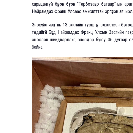
харьцангуй бүрэн бүтэн "Тарбозавр батаар"-ын ара
Найрамдах Франц Улсаас амжилттай эргүүлэн авчирл
Энэхүү үйл явц нь 13 жилийн турш үргэлжилсэн бөг
төдийгүй Бүгд Найрамдах Франц Улсын Засгийн газ
эцэслэн шийдвэрлэж, өнөөдөр буюу 06 дугаар сар
байна.