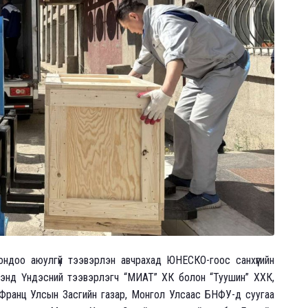
ндоо аюулгүй тээвэрлэн авчрахад ЮНЕСКО-гоос санхүүгийн
рээнд Үндэсний тээвэрлэгч “МИАТ” ХК болон “Туушин” ХХК,
ан Франц Улсын Засгийн газар, Монгол Улсаас БНФУ-д суугаа