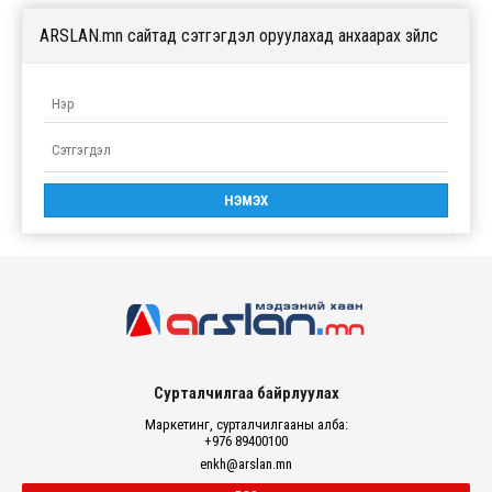
ARSLAN.mn сайтад сэтгэгдэл оруулахад анхаарах зүйлс
Сурталчилгаа байрлуулах
Маркетинг, сурталчилгааны алба:
+976 89400100
enkh@arslan.mn