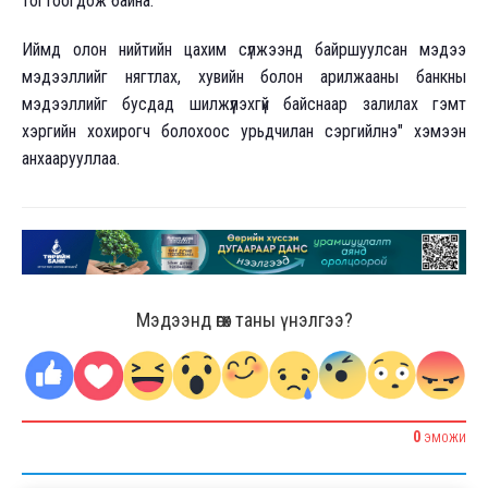
тогтоогдож байна.
Иймд олон нийтийн цахим сүлжээнд байршуулсан мэдээ
мэдээллийг нягтлах, хувийн болон арилжааны банкны
мэдээллийг бусдад шилжүүлэхгүй байснаар залилах гэмт
хэргийн хохирогч болохоос урьдчилан сэргийлнэ" хэмээн
анхаарууллаа.
Мэдээнд өгөх таны үнэлгээ?
0
ЭМОЖИ