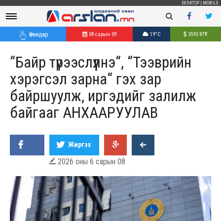
DESKTOP
|
MOBILE
Өнөөдөр
08 сарын 09
19°C
3593.87
₮
“Байр түрээслүүлнэ“, “Тээврийн
хэрэгсэл зарна“ гэх зар
байршуулж, иргэдийг залилж
байгааг АНХААРУУЛАВ
Жиргэх
2026 оны 6 сарын 08
