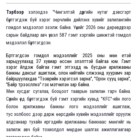
Тэрбээр
хэлэхдээ "Чингэлтэй дүүргийн нутаг дэвсгэрт
бүртгэгдэж буй хэрэг зөрчлийн дийлэнх хувийг залилангийн
гомдол мэдээлэл эзэлж байна. Үүнийг 2026 оны дөрөвдүгээр
сарын байдлаар авч үзвэл 587 гэмт хэргийн шинжтэй гомдол
мэдээлэл бүртгэгдсэн.
Бүртгэгдсэн гомдол мэдээллийг 2025 оны мөн үетэй
харьцуулахад 37 хувиар өссөн үзүүлэлттэй байгаа юм. Гэмт
хэрэг үйлдэж байгаа гэмт этгээдүүд нь бусдын арилжааны
банкны дансыг ашиглаж, олон нийтийн сүлжээнд хуурамч зар
байршуулахдаа "Тээврийн хэрэгсэл зарна", "Орон сууц зарна",
"Байр түрээслүүлнэ" гэх мэтчилэн зар байна.
Мөн хусдаг сугалаа, бооцоот тааврын залилан гарч байна.
Сүүлийн үед бүртгэгдэж буй гэмт хэргийн хувьд "KFC"-ийн лого
болон арилжааны банкны лого мэдээллийг ашиглаж,
тус холбоос дээр дарж өөрсдийн хувийн мэдээллийг оруулж
алдсанаар тухайн иргэдийн арилжааны банкнаас мөнгийг нь
залилж авч буй тохиолдол мөрдөн шалгах ажиллагаагаар