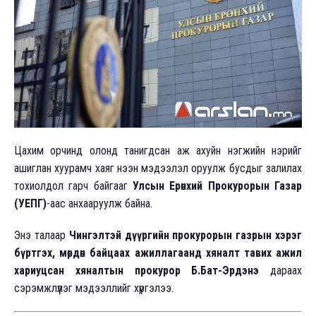
Цахим орчинд олонд танигдсан аж ахуйн нэгжийн нэрийг
ашиглан хуурамч хаяг нээн мэдээлэл оруулж бусдыг залилах
тохиолдол гарч байгааг
Улсын Ерөнхий Прокурорын Газар
(УЕПГ)
-аас анхааруулж байна.
Энэ талаар
Чингэлтэй дүүргийн прокурорын газрын хэрэг
бүртгэх, мөрдөн байцаах ажиллагаанд хяналт тавих ажил
хариуцсан хяналтын прокурор Б.Бат-Эрдэнэ
дараах
сэрэмжлүүлэг мэдээллийг хүргэлээ.