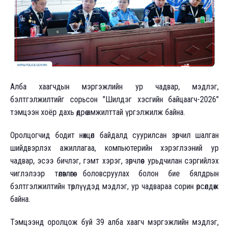
Алба хаагчдын мэргэжлийн ур чадвар, мэдлэг,
бэлтгэлжилтийг сорьсон "Шилдэг хэсгийн байцаагч-2026"
тэмцээн хоёр дахь өдрөө амжилттай үргэлжилж байна.
Оролцогчид бодит нөхцөл байдалд суурилсан зөрчил шалган
шийдвэрлэх ажиллагаа, компьютерийн хэрэглээний ур
чадвар, эсээ бичлэг, гэмт хэрэг, зөрчлөөс урьдчилан сэргийлэх
чиглэлээр төлөвлөгөө боловсруулах болон бие бялдрын
бэлтгэлжилтийн төрлүүдэд мэдлэг, ур чадвараа сорин өрсөлдөж
байна.
Тэмцээнд оролцож буй 39 алба хаагч мэргэжлийн мэдлэг,