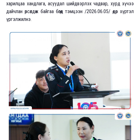
харилцаа хандлага, асуудал шийдвэрлэх чадвар, хурд хүчээ
дайчлан өрсөлдөж байгаа бөгөөд тэмцээн /2026.06.05/ өдөр хүртэл
үргэлжилнэ.