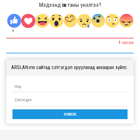
Мэдээнд өгөх таны үнэлгээ?
1
1
ЭМОЖИ
ARSLAN.mn сайтад сэтгэгдэл оруулахад анхаарах зүйлс