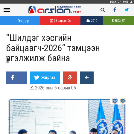
DESKTOP
|
MOBILE
Өнөөдөр
08 сарын 06
20°C
3593.5
₮
“Шилдэг хэсгийн
байцаагч-2026“ тэмцээн
үргэлжилж байна
Жиргэх
2026 оны 6 сарын 05
