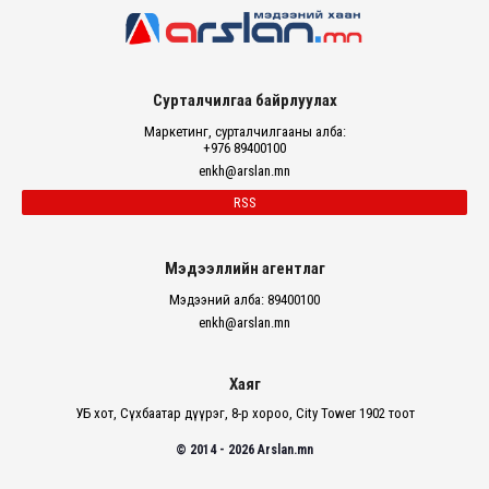
Сурталчилгаа байрлуулах
Маркетинг, сурталчилгааны алба:
+976 89400100
enkh@arslan.mn
RSS
Мэдээллийн агентлаг
Мэдээний алба: 89400100
enkh@arslan.mn
Хаяг
УБ хот, Сүхбаатар дүүрэг, 8-р хороо, City Tower 1902 тоот
© 2014 - 2026 Arslan.mn