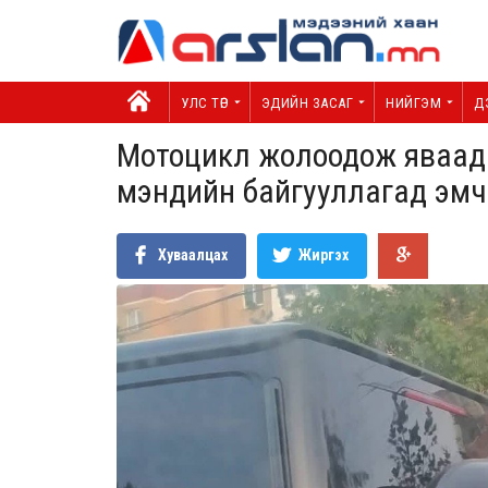
УЛС ТӨР
ЭДИЙН ЗАСАГ
НИЙГЭМ
Д
Мотоцикл жолоодож яваад о
мэндийн байгууллагад эмч
Хуваалцах
Жиргэх