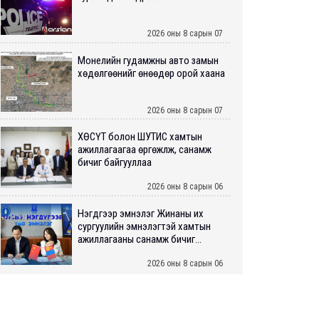
2026 оны 8 сарын 07
Монелийн гудамжны авто замын
хөдөлгөөнийг өнөөдөр орой хаана
2026 оны 8 сарын 07
ХӨСҮТ болон ШУТИС хамтын
ажиллагаагаа өргөжүүлж, санамж
бичиг байгууллаа
2026 оны 8 сарын 06
Нэгдүгээр эмнэлэг Жинаны их
сургуулийн эмнэлэгтэй хамтын
ажиллагааны санамж бичиг...
2026 оны 8 сарын 06
Нийслэлийн ИТХ-аар “Сэлбэ
ухаалаг хот”, агаарын бохирдол
зэрэг асуудлыг хэлэлцэж ...