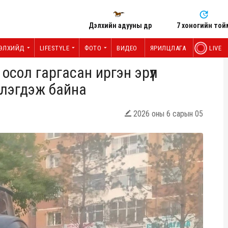
Дэлхийн адууны өдөр
7 хоногийн той
ЭЛХИЙД
LIFESTYLE
ФОТО
ВИДЕО
ЯРИЛЦЛАГА
LIVE
сол гаргасан иргэн эрүүл
лэгдэж байна
2026 оны 6 сарын 05
