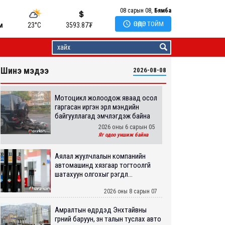
08 сарын 08,
Бямба

ӨНӨӨДӨР ТОЙМ
м
23°C
3593.87
₮
Шинэ мэдээ
2026-08-08
Мотоцикл жолоодож яваад осол
гаргасан иргэн эрүүл мэндийн
байгууллагад эмчлэгдэж байна
2026 оны 6 сарын 05
Яг одоо уншиж байна
Аялал жуулчлалын компанийн
автомашинд хязгаар тогтоолгүй
шатахуун олгохыг үүрэгдл...
2026 оны 8 сарын 07
Амралтын өдрүүдэд Энхтайвны
гүүрний баруун, зүүн талын туслах авто