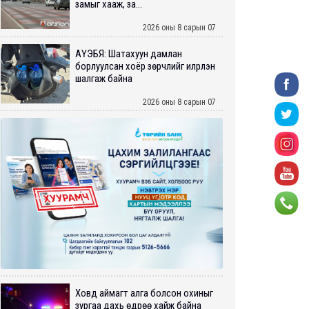
замыг хааж, за...
2026 оны 8 сарын 07
АҮЭБЯ: Шатахуун дамлан
борлуулсан хоёр зөрчлийг илрүүлэн
шалгаж байна
2026 оны 8 сарын 07
Ховд аймагт алга болсон охиныг
зургаа дахь өдрөө хайж байна