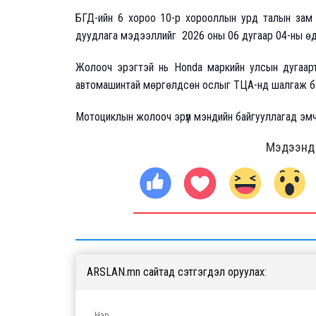
БГД-ийн 6 хороо 10-р хорооллын урд талын зам 
дуудлага мэдээллийг 2026 оны 06 дугаар 04-ны өдри
Жолооч эрэгтэй нь Honda маркийн улсын дугаар
автомашинтай мөргөлдсөн ослыг ТЦА-нд шалгаж б
Мотоциклын жолооч эрүүл мэндийн байгууллагад эм
Мэдээнд ө
ARSLAN.mn сайтад сэтгэгдэл оруулах: