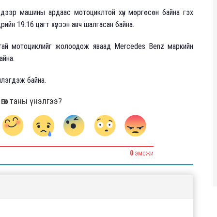
дээр машины ардаас мотоциклтой хүн мөргөсөн байна гэх
йн 19:16 цагт хүлээн авч шалгасан байна.
тай мотоциклийг жолоодож яваад Mercedes Benz маркийн
айна.
члэгдэж байна.
гөх таны үнэлгээ?
0
ЭМОЖИ