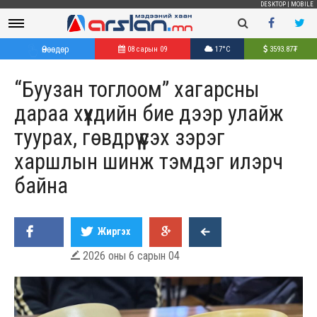
DESKTOP
|
MOBILE
Өнөөдөр
08 сарын 09
17°C
3593.87
₮
“Буузан тоглоом” хагарсны
дараа хүүхдийн бие дээр улайж
туурах, гөвдрүү үүсэх зэрэг
харшлын шинж тэмдэг илэрч
байна
Жиргэх
2026 оны 6 сарын 04
