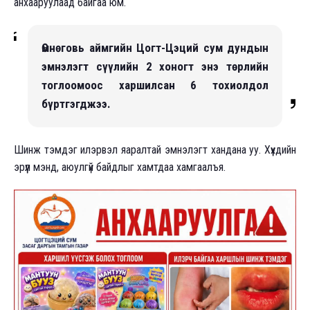
анхааруулаад байгаа юм.
Өмнөговь аймгийн Цогт-Цэций сум дундын
эмнэлэгт сүүлийн 2 хоногт энэ төрлийн
тоглоомоос харшилсан 6 тохиолдол
бүртгэгджээ.
Шинж тэмдэг илэрвэл яаралтай эмнэлэгт хандана уу. Хүүхдийн
эрүүл мэнд, аюулгүй байдлыг хамтдаа хамгаалъя.