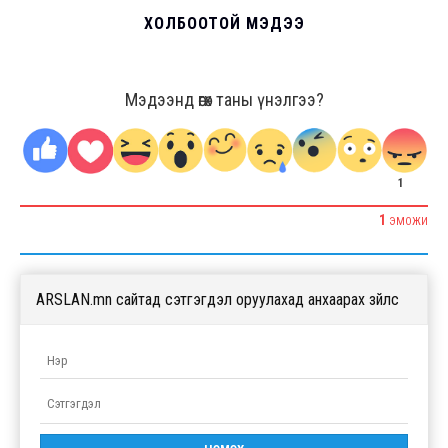
ХОЛБООТОЙ МЭДЭЭ
Мэдээнд өгөх таны үнэлгээ?
1
1
ЭМОЖИ
ARSLAN.mn сайтад сэтгэгдэл оруулахад анхаарах зүйлс