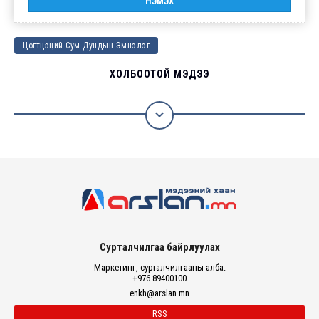
Цогтцэций Сум Дундын Эмнэлэг
ХОЛБООТОЙ МЭДЭЭ

Сурталчилгаа байрлуулах
Маркетинг, сурталчилгааны алба:
+976 89400100
enkh@arslan.mn
RSS