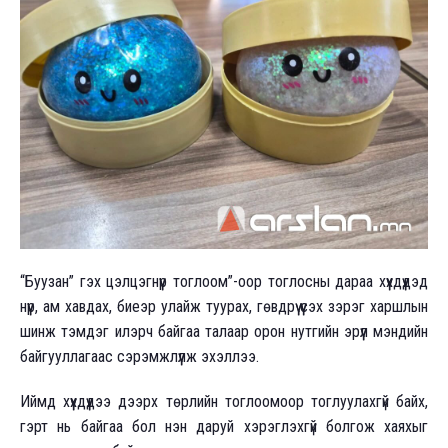
“Буузан” гэх цэлцэгнүүр тоглоом”-оор тоглосны дараа хүүхдүүдэд
нүүр, ам хавдах, биеэр улайж туурах, гөвдрүү үүсэх зэрэг харшлын
шинж тэмдэг илэрч байгаа талаар орон нутгийн эрүүл мэндийн
байгууллагаас сэрэмжлүүлж эхэллээ.
Иймд хүүхдүүдээ дээрх төрлийн тоглоомоор тоглуулахгүй байх,
гэрт нь байгаа бол нэн даруй хэрэглэхгүй болгож хаяхыг