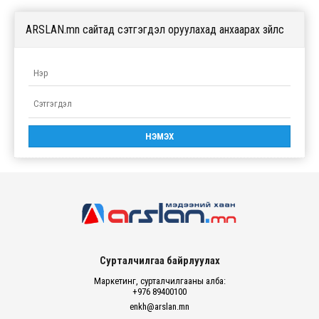
ARSLAN.mn сайтад сэтгэгдэл оруулахад анхаарах зүйлс
Сурталчилгаа байрлуулах
Маркетинг, сурталчилгааны алба:
+976 89400100
enkh@arslan.mn