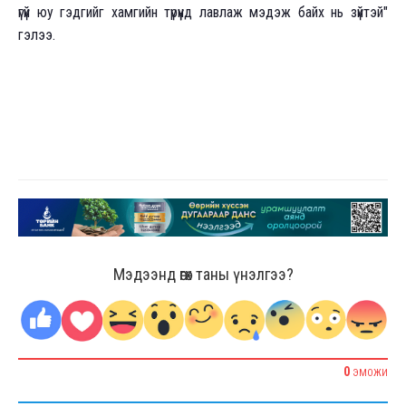
үгүй юу гэдгийг хамгийн түрүүнд лавлаж мэдэж байх нь зүйтэй"
гэлээ.
Мэдээнд өгөх таны үнэлгээ?
0
ЭМОЖИ