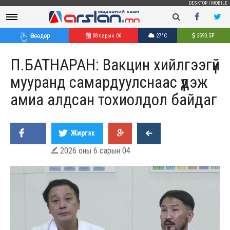
DESKTOP
|
MOBILE
Өнөөдөр
08 сарын 06
27°C
3593.5
₮
П.БАТНАРАН: Вакцин хийлгээгүй
мууранд самардуулснаас үүдэж
амиа алдсан тохиолдол байдаг
Жиргэх
2026 оны 6 сарын 04
