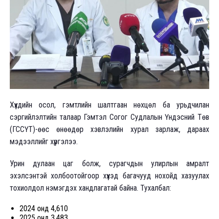
Хүүхдийн осол, гэмтлийн шалтгаан нөхцөл ба урьдчилан
сэргийлэлтийн талаар Гэмтэл Согог Судлалын Үндэсний Төв
(ГССҮТ)-өөс өнөөдөр хэвлэлийн хурал зарлаж, дараах
мэдээллийг хүргэлээ.
Урин дулаан цаг болж, сурагчдын улирлын амралт
эхэлсэнтэй холбоотойгоор хүүхэд багачууд нохойд хазуулах
тохиолдол нэмэгдэх хандлагатай байна. Тухалбал:
2024 онд 4,610
2025 онд 3,483