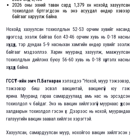
2026 оны эхний таван сард 1,379 хүн нохойд хазуулсан
тохиолдол бүртгэгдсэн нь энэ асуудал өндөр хэвээр
байгааг харуулж байна.
Нохойд хазуулсан тохиолдлын 52-53 орчим хувийг насанд
хүрэгсэд эзэлж байгаа бол 43-46 орчим хувь нь 0-18 насны
хүүхдүүд, тэр дундаа 5-9 насныхан хамгийн өндөр хувийг эзэлж
байгааг мэдээллээ. Харин мууранд хазуулж, маажуулсан
тохиолдлын дийлэнх буюу 56-60 хувь нь 0-18 хүртэлх насны
хүүхдүүд байна.
ГССҮТ-ийн эмч П.Батнаран
хэлэхдээ "Нохой, муур тэжээвэр,
тэжээвэр биш эсвэл вакцинтай, вакцингүй юу гэж
ярина. Мууранд гараа самардуулаад амь нас нь эрсэдсэн
тохиолдол ч байдаг. Энэ нь вакцин хийлгээгүй муурнаас үүдсэн
халдварын тохиолдол гэсэн үг. Дээрээс нь нохой, муурандаа
галзуугийн вакцин заавал хийлгэх хэрэгтэй.
Хазуулсан, самардуулсан муур, нохойгоо вакцин хийлгэсэн үү,