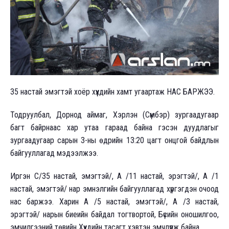
35 настай эмэгтэй хоёр хүүхдийн хамт угаартаж НАС БАРЖЭЭ.
Тодруулбал, Дорнод аймаг, Хэрлэн (Сүмбэр) зургаадугаар
багт байрнаас хар утаа гараад байна гэсэн дуудлагыг
зургаадугаар сарын 3-ны өдрийн 13:20 цагт онцгой байдлын
байгууллагад мэдээлжээ.
Иргэн С/35 настай, эмэгтэй/, А /11 настай, эрэгтэй/, А /1
настай, эмэгтэй/ нар эмнэлгийн байгууллагад хүргэгдэн очоод
нас баржээ. Харин А /5 настай, эмэгтэй/, А /3 настай,
эрэгтэй/ нарын биеийн байдал тогтвортой, Бүсийн оношилгоо,
эмчилгээний төвийн Хүүхдийн тасагт хэвтэн эмчлүүлж байна.