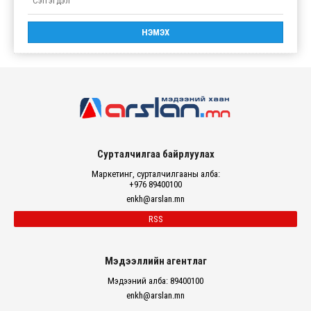
Сурталчилгаа байрлуулах
Маркетинг, сурталчилгааны алба:
+976 89400100
enkh@arslan.mn
RSS
Мэдээллийн агентлаг
Мэдээний алба: 89400100
enkh@arslan.mn