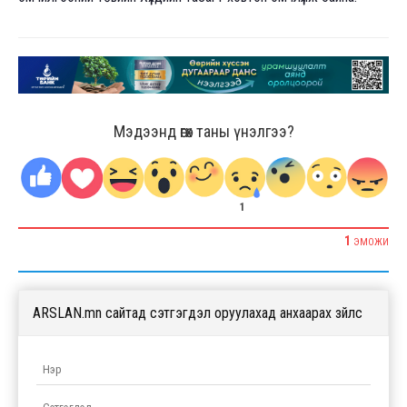
Мэдээнд өгөх таны үнэлгээ?
1
1
ЭМОЖИ
ARSLAN.mn сайтад сэтгэгдэл оруулахад анхаарах зүйлс