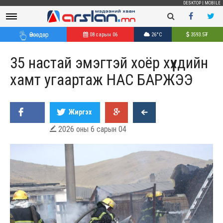
DESKTOP
|
MOBILE
Өнөөдөр
08 сарын 06
26°C
3593.5
₮
35 настай эмэгтэй хоёр хүүхдийн
хамт угаартаж НАС БАРЖЭЭ
Жиргэх
2026 оны 6 сарын 04
