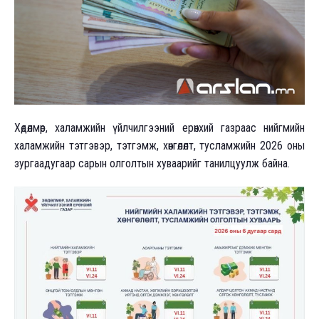
Хөдөлмөр, халамжийн үйлчилгээний ерөнхий газраас нийгмийн
халамжийн тэтгэвэр, тэтгэмж, хөнгөлөлт, тусламжийн 2026 оны
зургаадугаар сарын олголтын хуваарийг танилцуулж байна.