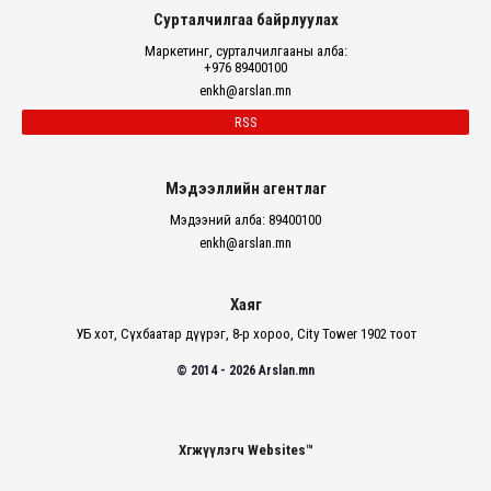
Сурталчилгаа байрлуулах
Маркетинг, сурталчилгааны алба:
+976 89400100
enkh@arslan.mn
RSS
Мэдээллийн агентлаг
Мэдээний алба: 89400100
enkh@arslan.mn
Хаяг
УБ хот, Сүхбаатар дүүрэг, 8-р хороо, City Tower 1902 тоот
© 2014 - 2026 Arslan.mn
Хөгжүүлэгч Websites™