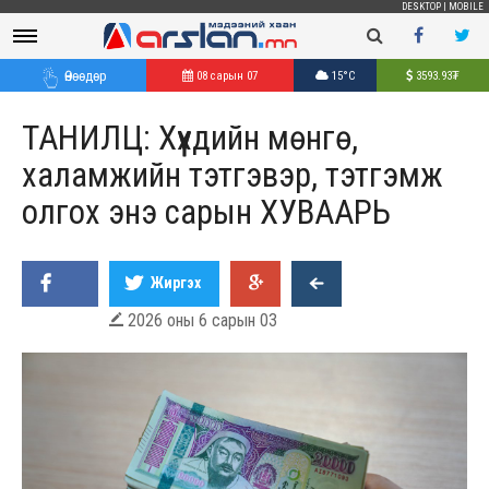
DESKTOP
|
MOBILE
Өнөөдөр
08 сарын 07
15°C
3593.93
₮
ТАНИЛЦ: Хүүхдийн мөнгө,
халамжийн тэтгэвэр, тэтгэмж
олгох энэ сарын ХУВААРЬ
Жиргэх
2026 оны 6 сарын 03
