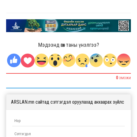
Мэдээнд өгөх таны үнэлгээ?
0
ЭМОЖИ
ARSLAN.mn сайтад сэтгэгдэл оруулахад анхаарах зүйлс