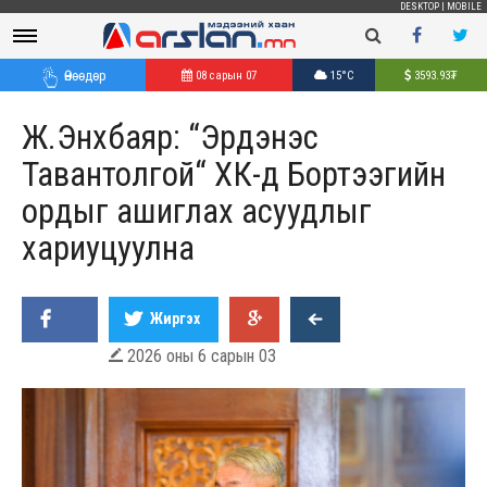
DESKTOP
|
MOBILE
Өнөөдөр
08 сарын 07
15°C
3593.93
₮
Ж.Энхбаяр: “Эрдэнэс
Тавантолгой“ ХК-д Бортээгийн
ордыг ашиглах асуудлыг
хариуцуулна
Жиргэх
2026 оны 6 сарын 03
