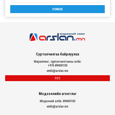
Сурталчилгаа байрлуулах
Маркетинг, сурталчилгааны алба:
+976 89400100
enkh@arslan.mn
RSS
Мэдээллийн агентлаг
Мэдээний алба: 89400100
enkh@arslan.mn