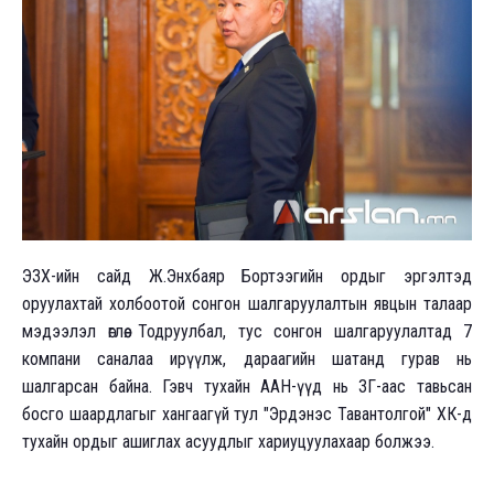
ЭЗХ-ийн сайд Ж.Энхбаяр Бортээгийн ордыг эргэлтэд
оруулахтай холбоотой сонгон шалгаруулалтын явцын талаар
мэдээлэл өглөө. Тодруулбал, тус сонгон шалгаруулалтад 7
компани саналаа ирүүлж, дараагийн шатанд гурав нь
шалгарсан байна. Гэвч тухайн ААН-үүд нь ЗГ-аас тавьсан
босго шаардлагыг хангаагүй тул "Эрдэнэс Тавантолгой" ХК-д
тухайн ордыг ашиглах асуудлыг хариуцуулахаар болжээ.