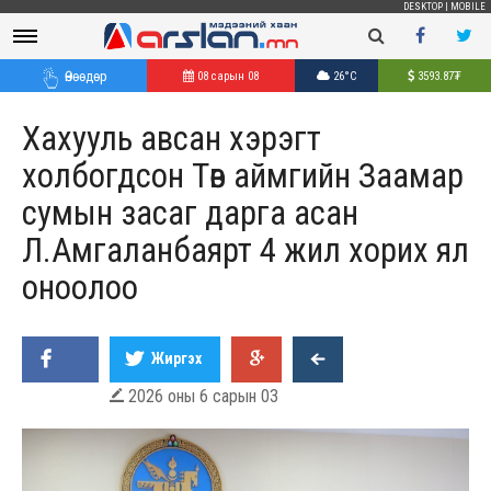
DESKTOP
|
MOBILE
Өнөөдөр
08 сарын 08
26°C
3593.87
₮
Хахууль авсан хэрэгт
холбогдсон Төв аймгийн Заамар
сумын засаг дарга асан
Л.Амгаланбаярт 4 жил хорих ял
оноолоо
Жиргэх
2026 оны 6 сарын 03
