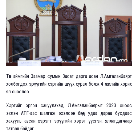
Төв аймгийн Заамар сумын Засаг дарга асан Л.Амгаланбаярт
холбогдох эрүүгийн хэргийн шүүх хурал болж 4 жилийн хорих
ял оноолоо.
Хэргийг эргэн сануулахад, Л.Амгаланбаярыг 2023 оноос
эхлэн АТГ-аас шалгаж эхэлсэн бөгөөд удаа дараа бусдаас
хахууль авсан хэрэгт эрүүгийн хэрэг үүсгэн, яллагдагчаар
татсан байдаг.