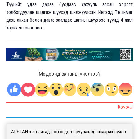
Түүнийг удаа дараа бусдаас хахууль авсан хэрэгт
холбогдуулан шалгаж шүүхэд шилжүүлсэн. Ингээд Төв аймаг
дахь анхан болон давж заалдах шатны шүүхээс түүнд 4 жил
хорих ял оноолоо.
Мэдээнд өгөх таны үнэлгээ?
0
ЭМОЖИ
ARSLAN.mn сайтад сэтгэгдэл оруулахад анхаарах зүйлс