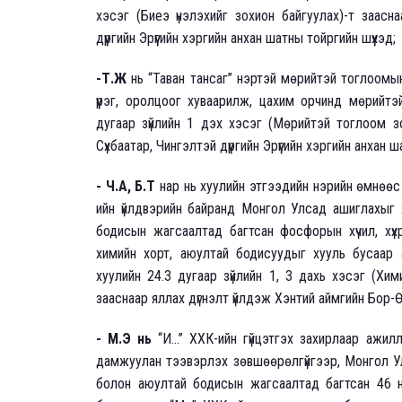
хэсэг (Биеэ үнэлэхийг зохион байгуулах)-т заасна
дүүргийн Эрүүгийн хэргийн анхан шатны тойргийн шүүхэд;
-Т.Ж
нь “Таван тансаг” нэртэй мөрийтэй тоглоомын
үүрэг, оролцоог хуваарилж, цахим орчинд мөрийтэ
дугаар зүйлийн 1 дэх хэсэг (Мөрийтэй тоглоом зох
Сүхбаатар, Чингэлтэй дүүргийн Эрүүгийн хэргийн анхан ш
- Ч.А, Б.Т
нар нь хуулийн этгээдийн нэрийн өмнөөс 2
ийн үйлдвэрийн байранд Монгол Улсад ашиглахыг 
бодисын жагсаалтад багтсан фосфорын хүчил, хүх
химийн хорт, аюултай бодисуудыг хууль бусаар аш
хуулийн 24.3 дугаар зүйлийн 1, 3 дахь хэсэг (Хи
зааснаар яллах дүгнэлт үйлдэж Хэнтий аймгийн Бор-
- М.Э нь
“И...” ХХК-ийн гүйцэтгэх захирлаар ажи
дамжуулан тээвэрлэх зөвшөөрөлгүйгээр, Монгол У
болон аюултай бодисын жагсаалтад багтсан 46 