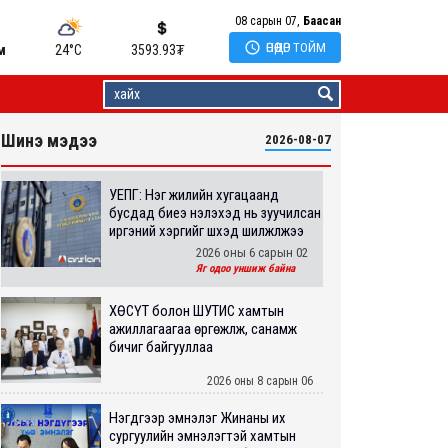
08 сарын 07,
Баасан

ӨНӨӨДӨР ТОЙМ
м
24°C
3593.93
₮
Шинэ мэдээ
2026-08-07
УЕПГ: Нэг жилийн хугацаанд
бусдад биеэ үнэлэхэд нь зуучилсан
иргэний хэргийг шүүхэд шилжүүлжээ
2026 оны 6 сарын 02
Яг одоо уншиж байна
ХӨСҮТ болон ШУТИС хамтын
ажиллагаагаа өргөжүүлж, санамж
бичиг байгууллаа
2026 оны 8 сарын 06
Нэгдүгээр эмнэлэг Жинаны их
сургуулийн эмнэлэгтэй хамтын