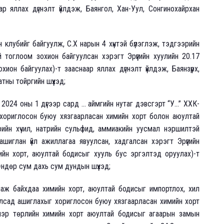
ар яллах дүгнэлт үйлдэж, Баянгол, Хан-Уул, Сонгинохайрхан
 клубийг байгуулж, С.Х нарын 4 хүнтэй бүлэглэж, тэдгээрийн
й тоглоом зохион байгуулсан хэрэгт Эрүүгийн хуулийн 20.17
ион байгуулах)-т зааснаар яллах дүгнэлт үйлдэж, Баянзүрх,
атны тойргийн шүүхэд;
024 оны 1 дүгээр сард ... аймгийн нутаг дэвсгэрт “У...” ХХК-
хориглосон буюу хязгаарласан химийн хорт болон аюултай
рийн хүчил, натрийн сульфид, аммиакийн уусмал нэршилтэй
иглан үйл ажиллагаа явуулсан, хадгалсан хэрэгт Эрүүгийн
мийн хорт, аюултай бодисыг хууль бус эргэлтэд оруулах)-т
Өндөр сум дахь сум дундын шүүхэд;
ллаж байхдаа химийн хорт, аюултай бодисыг импортлох, хил
лсад ашиглахыг хориглосон буюу хязгаарласан химийн хорт
нэр төрлийн химийн хорт аюултай бодисыг агаарын замын