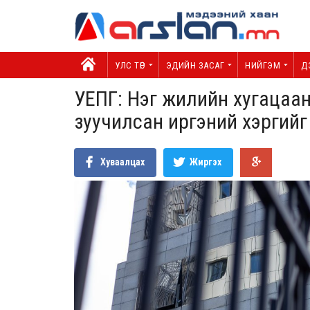
УЛС ТӨР
ЭДИЙН ЗАСАГ
НИЙГЭМ
Д
УЕПГ: Нэг жилийн хугацаан
зуучилсан иргэний хэргийг 
Хуваалцах
Жиргэх