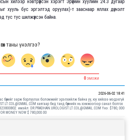
ын хилээр нэвтрүүлсэн хэрэгт Эрүүгийн хуулийн 24.3 дугаар
ыг хууль бус эргэлтэд оруулах)-т зааснаар яллах дүгнэлт
эд тус тус шилжүүлсэн байна.
гөх таны үнэлгээ?
0
ЭМОЖИ
2026-06-02 18:41
аас бөөрийг зарж борлуулах боломжийг эрэлхийлж байна уу, юу хийхээ мэдэхгүй
T.LT.COL@GMAIL.COM хаягаар бид танд бөөрнийх нь хэмжээгээр санал болгох
24323800802. имэйл: DR.PRADHAN.UROLOGIST.LT.COL@GMAIL.COM Yнэ: $780, 000
 FOR MONEY NOW $ 780,000.00