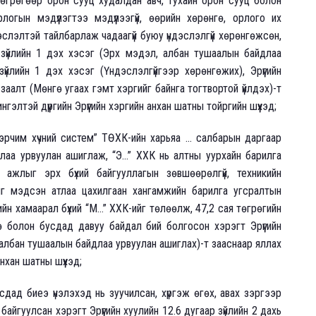
грөгөөр орон сууц худалдан авч, тухайн орон сууц болон
огын мэдүүлэгтээ мэдүүлээгүй, өөрийн хөрөнгө, орлого их
слэлтэй тайлбарлаж чадаагүй буюу үндэслэлгүй хөрөнгөжсөн,
эр зүйлийн 1 дэх хэсэг (Эрх мэдэл, албан тушаалын байдлаа
зүйлийн 1 дэх хэсэг (Үндэслэлгүйгээр хөрөнгөжих), Эрүүгийн
 заалт (Мөнгө угаах гэмт хэргийг байнга тогтвортой үйлдэх)-т
ингэлтэй дүүргийн Эрүүгийн хэргийн анхан шатны тойргийн шүүхэд;
 эрчим хүчний систем” ТӨХК-ийн харьяа ... салбарын даргаар
лаа урвуулан ашиглаж, “Э...” ХХК нь алтны уурхайн барилга
 ажлыг эрх бүхий байгууллагын зөвшөөрөлгүй, техникийн
хыг мэдсэн атлаа цахилгаан хангамжийн барилга угсралтын
йн хамаарал бүхий “М...” ХХК-ийг төлөөлж, 47,2 сая төгрөгийн
өө болон бусдад давуу байдал бий болгосон хэрэгт Эрүүгийн
, албан тушаалын байдлаа урвуулан ашиглах)-т зааснаар яллах
нхан шатны шүүхэд;
сдад биеэ үнэлэхэд нь зуучилсан, хүргэж өгөх, авах зэргээр
айгуулсан хэрэгт Эрүүгийн хуулийн 12.6 дугаар зүйлийн 2 дахь