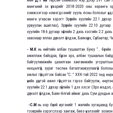
мөн
Д.Т нь
төрсөн охиныхоо нэр дээр 291 сая тө
мөнгөний эх үүсвэрийг 2018-2020 оны хөрөнгө орл
хэмжээгээр нэмэгдсэнийг хууль ёсны болохыг үндэ
мөнгө угаасан хэрэгт Эрүүгийн хуулийн 22.1 дүгэ
урвуулан ашиглах), Эрүүгийн хуулийн 22.10 дугаар 
хуулийн 18.6 дугаар зүйлийн 2 дахь хэсгийн 2.2 дахь
зааснаар яллах дүгнэлт үйлдэж, Баянзүрх, Сүхбаатар, Ч
- М.К
нь нийтийн албан тушаалтан буюу “... бүсийн
ажиллаж байхдаа, бүрэн эрх, албан тушаалын байд
байгууламжийн цахилгаан хангамжийн угсралтын
нөхцөлгүй, зураг төслөө баталгаажуулаагүй боло
ажлыг гүйцэтгэж байсан “С...” ХХК-тай 2022 онд өөри
үнийн дүнтэй ажил гүйцэтгэх гэрээ байгуулж, өөрт
хуулийн 22.1 дүгээр зүйлийн 1 дэх хэсэг (Эрх мэдэл
дүгнэлт үйлдэж, Баян-Өлгий аймаг дахь Сум дундын а
-С.М
нь нэр бүхий иргэнийг 1 жилийн хугацаанд бу
тээврийн хэрэгслээр хангаж, биеэ үнэлэхийг зохион б