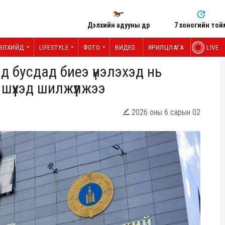
Дэлхийн адууны өдөр
7 хоногийн той
ЭЛХИЙД
LIFESTYLE
ФОТО
ВИДЕО
ЯРИЛЦЛАГА
LIVE
д бусдад биеэ үнэлэхэд нь
шүүхэд шилжүүлжээ
2026 оны 6 сарын 02
