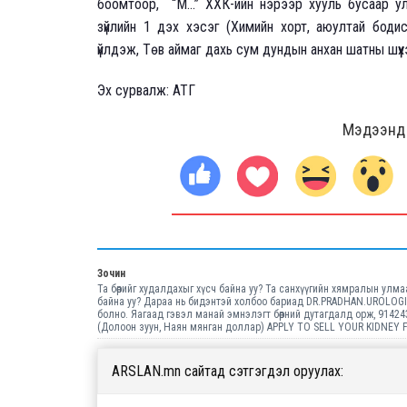
боомтоор, “М...” ХХК-ийн нэрээр хууль бусаар улс
зүйлийн 1 дэх хэсэг (Химийн хорт, аюултай бодис
үйлдэж, Төв аймаг дахь сум дундын анхан шатны шүүх
Эх сурвалж: АТГ
Мэдээнд ө
Зочин
Та бөөрийг худалдахыг хүсч байна уу? Та санхүүгийн хямралын улм
байна уу? Дараа нь бидэнтэй холбоо бариад DR.PRADHAN.UROLOGIS
болно. Яагаад гэвэл манай эмнэлэгт бөөрний дутагдалд орж, 914
(Долоон зуун, Наян мянган доллар) APPLY TO SELL YOUR KIDNEY
ARSLAN.mn сайтад сэтгэгдэл оруулах: