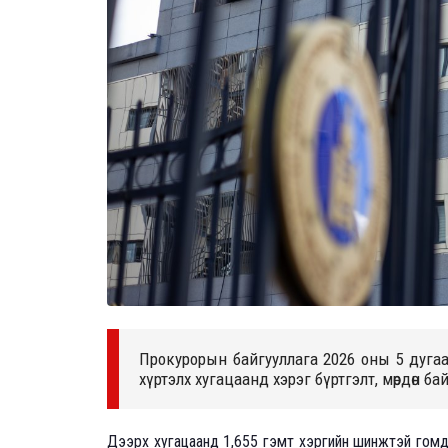
Прокурорын байгууллага 2026 оны 5 дугаар
хүртэлх хугацаанд хэрэг бүртгэлт, мөрдөн б
Дээрх хугацаанд 1,655 гэмт хэргийн шинжтэй гомдо