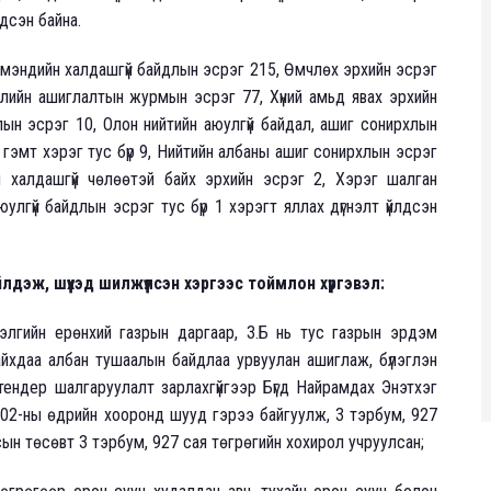
дсэн байна.
үүл мэндийн халдашгүй байдлын эсрэг 215, Өмчлөх эрхийн эсрэг
слийн ашиглалтын журмын эсрэг 77, Хүний амьд явах эрхийн
длын эсрэг 10, Олон нийтийн аюулгүй байдал, ашиг сонирхлын
 гэмт хэрэг тус бүр 9, Нийтийн албаны ашиг сонирхлын эсрэг
й халдашгүй чөлөөтэй байх эрхийн эсрэг 2, Хэрэг шалган
лгүй байдлын эсрэг тус бүр 1 хэрэгт яллах дүгнэлт үйлдсэн
лдэж, шүүхэд шилжүүлсэн хэргээс тоймлон хүргэвэл:
элгийн ерөнхий газрын даргаар, З.Б нь тус газрын эрдэм
йхдаа албан тушаалын байдлаа урвуулан ашиглаж, бүлэглэн
ендер шалгаруулалт зарлахгүйгээр Бүгд Найрамдах Энэтхэг
4.02-ны өдрийн хооронд шууд гэрээ байгуулж, 3 тэрбум, 927
сын төсөвт 3 тэрбум, 927 сая төгрөгийн хохирол учруулсан;