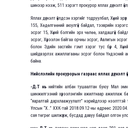
шинээр нээж, 511 хэрэгт прокурор яллах дүгнэлт үйл
Яллах дүгнэлт үйлдсэн хэргийг тодруулбал, Хүний эр
155, Хөдөлгөөний аюулгүй байдал, тээврийн хэрэг
эсрэг 15, Хүний бэлгийн эрх чөлөө, халдашгүй бай
эсрэг, Хүрээлэн байгаа орчны эсрэг, Авлигын эсрэг
болон Эдийн засгийн гэмт хэрэг тус бүр 4, Хүни
шийдвэрлэх ажиллагааны эсрэг болон Үндэсний аюу
байна.
Нийслэлийн прокурорын газраас яллах дүгнэлт үй
-Д.Т нь
нийтийн албан тушаалтан буюу Мал эмн
шинжилгээний хүрээлэнгийн ажилтнаар ажиллаж ба
“яаралтай дархлаажуулалт” нэрийдлээр нээлттэй т
Улсын “Х...” ХХК-тай 2018.09.12-ны өдрөөс 2020.0
сая төгрөг шилжүүлж, бусдад давуу байдал олгон ул