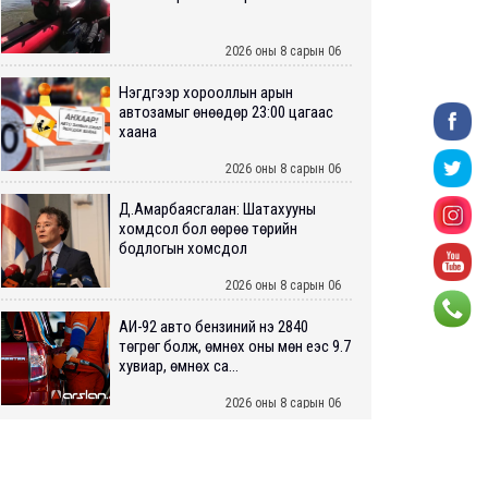
2026 оны 8 сарын 06
Нэгдүгээр хорооллын арын
автозамыг өнөөдөр 23:00 цагаас
хаана
2026 оны 8 сарын 06
Д.Амарбаясгалан: Шатахууны
хомдсол бол өөрөө төрийн
бодлогын хомсдол
2026 оны 8 сарын 06
АИ-92 авто бензиний үнэ 2840
төгрөг болж, өмнөх оны мөн үеэс 9.7
хувиар, өмнөх са...
2026 оны 8 сарын 06
ШУУРХАЙ: Туул голд 13 настай
хүүхэд живж, эрэн хайх ажиллагаа
үргэлжилж байна