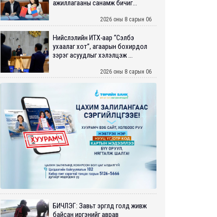
ажиллагааны санамж бичиг...
2026 оны 8 сарын 06
Нийслэлийн ИТХ-аар “Сэлбэ
ухаалаг хот”, агаарын бохирдол
зэрэг асуудлыг хэлэлцэж ...
2026 оны 8 сарын 06
БИЧЛЭГ: Завьт эргүүлүүд голд живж
байсан иргэнийг аврав