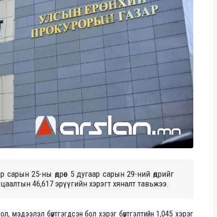
 сарын 25-ны өдрөөс 5 дугаар сарын 29-ний өдрийг
айцаалтын 46,617 эрүүгийн хэрэгт хяналт тавьжээ.
л, мэдээлэл бүртгэгдсэн бол хэрэг бүртгэлтийн 1,045 хэрэг