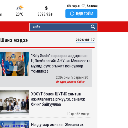
08 сарын 07,
Баасан

ӨНӨӨДӨР ТОЙМ
м
20°C
3593.93
₮
Шинэ мэдээ
2026-08-07
“Billy Sushi” нэрээрээ алдаршсан
Ц.Энхбилэгийг АНУ-ын Миннесота
мужид суух өргөмжит консулаар
томилжээ
2026 оны 5 сарын 20
Яг одоо уншиж байна
ХӨСҮТ болон ШУТИС хамтын
ажиллагаагаа өргөжүүлж, санамж
бичиг байгууллаа
19 цаг 52 минут
Нэгдүгээр эмнэлэг Жинаны их