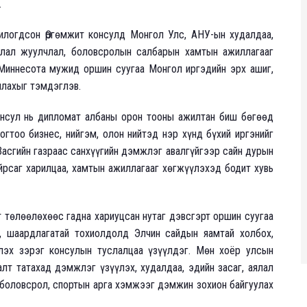
.
илогдсон Өргөмжит консулд Монгол Улс, АНУ-ын худалдаа,
ялал жуулчлал, боловсролын салбарын хамтын ажиллагааг
Миннесота мужид оршин суугаа Монгол иргэдийн эрх ашиг,
ллахыг тэмдэглэв.
онсул нь дипломат албаны орон тооны ажилтан биш бөгөөд
огтоо бизнес, нийгэм, олон нийтэд нэр хүнд бүхий иргэнийг
асгийн газраас санхүүгийн дэмжлэг авалгүйгээр сайн дурын
йрсаг харилцаа, хамтын ажиллагааг хөгжүүлэхэд бодит хувь
т төлөөлөхөөс гадна хариуцсан нутаг дэвсгэрт оршин суугаа
 шаардлагатай тохиолдолд Элчин сайдын яамтай холбох,
лэх зэрэг консулын туслалцаа үзүүлдэг. Мөн хоёр улсын
алт татахад дэмжлэг үзүүлэх, худалдаа, эдийн засаг, аялал
боловсрол, спортын арга хэмжээг дэмжин зохион байгуулах