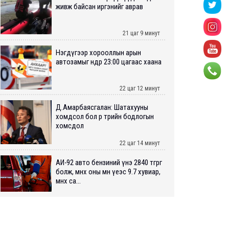
живж байсан иргэнийг аврав
21 цаг 9 минут
Нэгдүгээр хорооллын арын
автозамыг өнөөдөр 23:00 цагаас хаана
22 цаг 12 минут
Д.Амарбаясгалан: Шатахууны
хомдсол бол өөрөө төрийн бодлогын
хомсдол
22 цаг 14 минут
АИ-92 авто бензиний үнэ 2840 төгрөг
болж, өмнөх оны мөн үеэс 9.7 хувиар,
өмнөх са...
22 цаг 19 минут
ШУУРХАЙ: Туул голд 13 настай
хүүхэд живж, эрэн хайх ажиллагаа