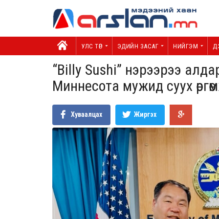
УЛС ТӨР
ЭДИЙН ЗАСАГ
НИЙГЭМ
Д
“Billy Sushi” нэрээрээ ал
Миннесота мужид суух өрг
Хуваалцах
Жиргэх