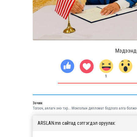
Мэдээнд ө
1
Зочин
Тогооч, аялагч энэ тэр... Монголын дипломат бодлого алга болжэ
ARSLAN.mn сайтад сэтгэгдэл оруулах: