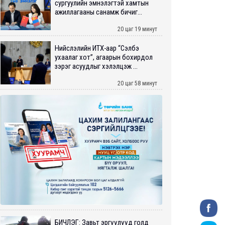
сургуулийн эмнэлэгтэй хамтын
ажиллагааны санамж бичиг...
20 цаг 19 минут
Нийслэлийн ИТХ-аар “Сэлбэ
ухаалаг хот”, агаарын бохирдол
зэрэг асуудлыг хэлэлцэж ...
20 цаг 58 минут
БИЧЛЭГ: Завьт эргүүлүүд голд