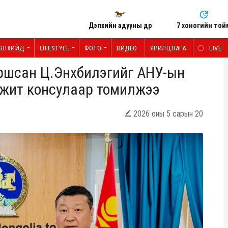
Дэлхийн адууны өдөр
7 хоногийн той
ЭЛХИЙД
LIFESTYLE
ФОТО
ВИДЕО
ЯРИЛЦЛАГА
LIVE
даршсан Ц.Энхбилэгийг АНУ-ын
өмжит консулаар томилжээ
2026 оны 5 сарын 20
