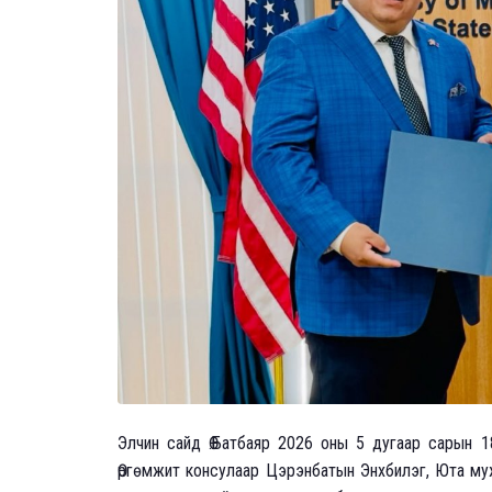
Элчин сайд Ө.Батбаяр 2026 оны 5 дугаар сарын
Өргөмжит консулаар Цэрэнбатын Энхбилэг, Юта му