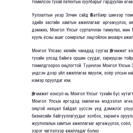
томилсон тухай патентын хуулбарыг гардуулан өгөв
Уулзалтын үеэр Элчин сайд Ө.Батбаяр шинээр том
эдийн засгийн хамтын ажиллагааг өргөжүүлэх, а
дэмжих, Монгол Улсыг сурталчлан таниулах, мөн 
хууль ёсны ашиг сонирхлыг онцгойлон анхаарч ажи
Монгол Улсаас хилийн чанадад суугаа Өргөмжит к
тухайн улсад байнга оршин суудаг, хариуцсан тойр
томилдгоороо онцлогтой. Түүнчлэн Монгол Улсын З
үндсэн дээр үйл ажиллагаа явуулж, хоёр улсын на
нэмэр оруулдаг юм.
Өргөмжит консул нь Монгол Улсыг тухайн бүс нутаг
Монгол Улсын иргэдэд зөвлөгөө мэдээлэл өгөх,
онцгой нөхцөл байдал үүссэн үед дэмжлэг үзүү
бизнесийн байгууллагуудыг холбох, хөрөнгө оруул
жуулчлалын хамтын ажиллагааг өргөжүүлэх, соёл, 
зэрэг чиглэлээр ажилладаг болно.