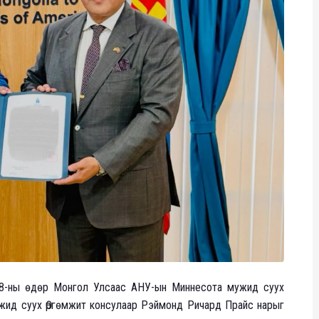
 18-ны өдөр Монгол Улсаас АНУ-ын Миннесота мужид суух
жид суух Өргөмжит консулаар Рэймонд Ричард Прайс нарыг