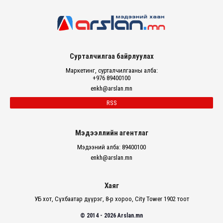
Сурталчилгаа байрлуулах
Маркетинг, сурталчилгааны алба:
+976 89400100
enkh@arslan.mn
RSS
Мэдээллийн агентлаг
Мэдээний алба: 89400100
enkh@arslan.mn
Хаяг
УБ хот, Сүхбаатар дүүрэг, 8-р хороо, City Tower 1902 тоот
© 2014 - 2026 Arslan.mn