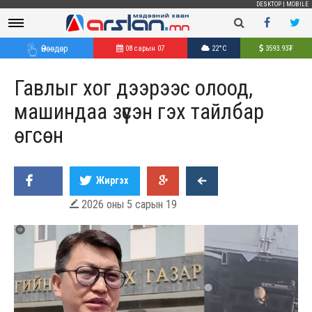
DESKTOP
|
MOBILE
Өнөөдөр
08 сарын 07
22°C
3593.93
₮
Гавлыг хог дээрээс олоод,
машиндаа зүүсэн гэх тайлбар
өгсөн
Жиргэх
2026 оны 5 сарын 19
