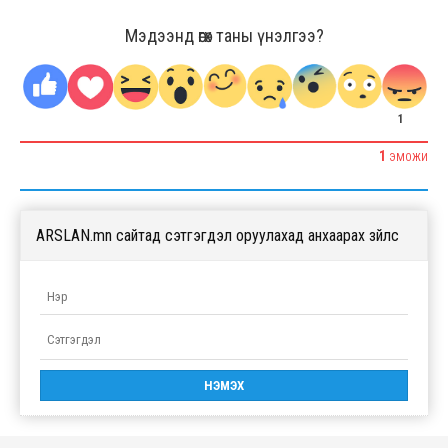
Мэдээнд өгөх таны үнэлгээ?
1
1
ЭМОЖИ
ARSLAN.mn сайтад сэтгэгдэл оруулахад анхаарах зүйлс