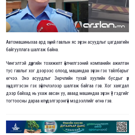
Автомашиныхаа ард хүний гавлын яс зүүсэн асуудлыг цагдаагийн
байгууллага шалгаж байна.
Чингэлтэй дүүргийн тохижилт үйлчилгээний компанийн ажилтан
тус гавлыг хог дээрээс олоод, машиндаа зүүсэн гэх тайлбарыг
өгчээ. Энэ асуудлыг Зөрчлийн тухай хуулийн бусдыг үл
хүндэтгэсэн гэх зүйлчлэлээр шалгаж байгаа гэв. Хог хаягдал
дээр байхад нь ухаж авсан уу, аваад машиндаа зүүсэн үү? гэдгийг
тогтоосны дараа илүү дэлгэрэнгүй мэдээллийг өгнө гэв.