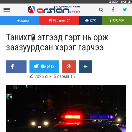
DESKTOP
|
MOBILE
Өнөөдөр
08 сарын 07
22°C
3593.93
₮
Танихгүй этгээд гэрт нь орж
заазуурдсан хэрэг гарчээ
Жиргэх
2026 оны 5 сарын 15
