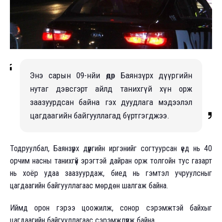
Энэ сарын 09-нйи өдөр Баянзүрх дүүргийн
нутаг дэвсгэрт айлд танихгүй хүн орж
заазуурдсан байна гэх дуудлага мэдээлэл
цагдаагийн байгууллагад бүртгэгджээ.
Тодруулбал, Баянзүрх дүүргийн иргэнийг согтуурсан үед нь 40
орчим насны танихгүй эрэгтэй дайран орж толгойн тус газарт
нь хоёр удаа заазуурдаж, биед нь гэмтэл учруулсныг
цагдаагийн байгууллагаас мөрдөн шалгаж байна.
Иймд орон гэрээ цоожилж, сонор сэрэмжтэй байхыг
цагдаагийн байгууллагаас сэрэмжлүүлж байна.