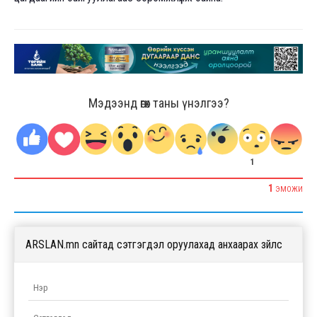
Мэдээнд өгөх таны үнэлгээ?
1
1
ЭМОЖИ
ARSLAN.mn сайтад сэтгэгдэл оруулахад анхаарах зүйлс