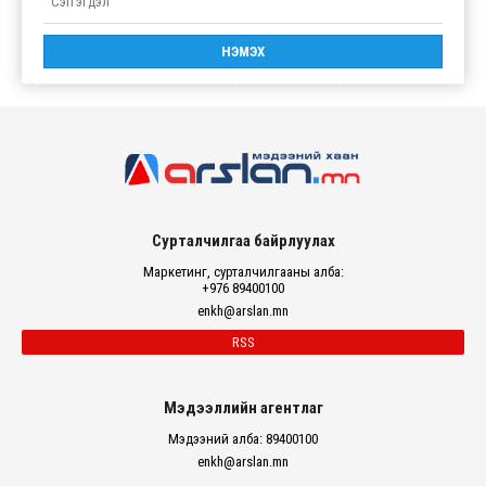
Сурталчилгаа байрлуулах
Маркетинг, сурталчилгааны алба:
+976 89400100
enkh@arslan.mn
RSS
Мэдээллийн агентлаг
Мэдээний алба: 89400100
enkh@arslan.mn