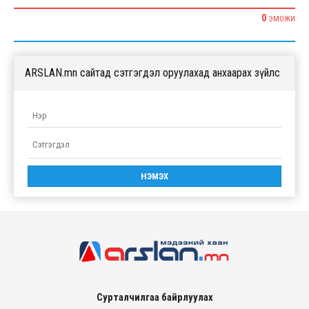
0
ЭМОЖИ
ARSLAN.mn сайтад сэтгэгдэл оруулахад анхаарах зүйлс
Сурталчилгаа байрлуулах