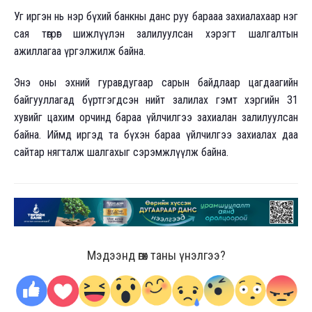
Уг иргэн нь нэр бүхий банкны данс руу барааа захиалахаар нэг
сая төгрөг шижлүүлэн залилуулсан хэрэгт шалгалтын
ажиллагаа үргэлжилж байна.
Энэ оны эхний гуравдугаар сарын байдлаар цагдаагийн
байгууллагад бүртгэгдсэн нийт залилах гэмт хэргийн 31
хувийг цахим орчинд бараа үйлчилгээ захиалан залилуулсан
байна. Иймд иргэд та бүхэн бараа үйлчилгээ захиалах даа
сайтар нягталж шалгахыг сэрэмжлүүлж байна.
Мэдээнд өгөх таны үнэлгээ?