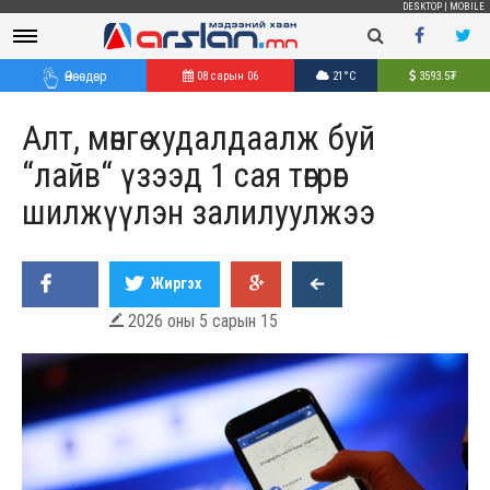
DESKTOP
|
MOBILE
Өнөөдөр
08 сарын 06
21°C
3593.5
₮
Алт, мөнгө худалдаалж буй
“лайв“ үзээд 1 сая төгрөг
шилжүүлэн залилуулжээ
Жиргэх
2026 оны 5 сарын 15
