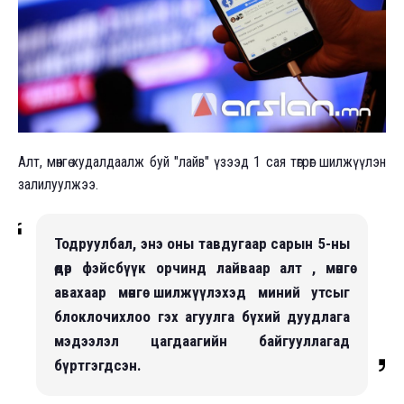
Алт, мөнгө худалдаалж буй "лайв" үзээд 1 сая төгрөг шилжүүлэн
залилуулжээ.
Тодруулбал, энэ оны тавдугаар сарын 5-ны
өдөр фэйсбүүк орчинд лайваар алт , мөнгө
авахаар мөнгө шилжүүлэхэд миний утсыг
блоклочихлоо гэх агуулга бүхий дуудлага
мэдээлэл цагдаагийн байгууллагад
бүртгэгдсэн.