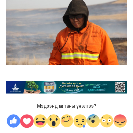
Мэдээнд өгөх таны үнэлгээ?