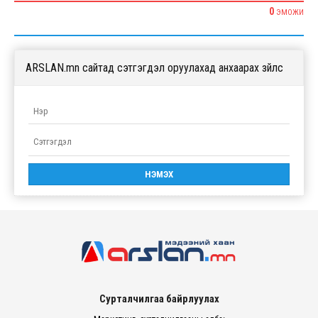
0
ЭМОЖИ
ARSLAN.mn сайтад сэтгэгдэл оруулахад анхаарах зүйлс
Сурталчилгаа байрлуулах