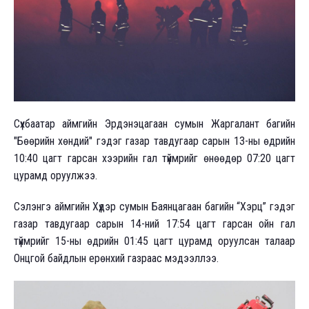
Сүхбаатар аймгийн Эрдэнэцагаан сумын Жаргалант багийн
"Бөөрийн хөндий" гэдэг газар тавдугаар сарын 13-ны өдрийн
10:40 цагт гарсан хээрийн гал түймрийг өнөөдөр 07:20 цагт
цурамд оруулжээ.
Сэлэнгэ аймгийн Хүдэр сумын Баянцагаан багийн “Хэрц” гэдэг
газар тавдугаар сарын 14-ний 17:54 цагт гарсан ойн гал
түймрийг 15-ны өдрийн 01:45 цагт цурамд оруулсан талаар
Онцгой байдлын ерөнхий газраас мэдээллээ.