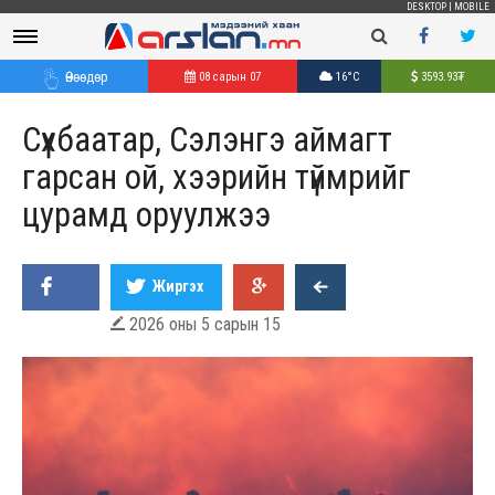
DESKTOP
|
MOBILE
Өнөөдөр
08 сарын 07
16°C
3593.93
₮
Сүхбаатар, Сэлэнгэ аймагт
гарсан ой, хээрийн түймрийг
цурамд оруулжээ
Жиргэх
2026 оны 5 сарын 15
