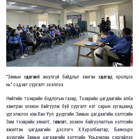
"Замын хөдөлгөөний аюулгүй байдлыг ханган хөдөлгөөнд оролцох
нь" сэдэвт сургалт эхэллээ.
Нийтийн тээврийн бодлогын газар, Тээврийн цагдаагийн алба
хамтран зохион байгуулж буй сургалт нэг сарын хугацаанд
үргэлжлэх юм.Хан-Уул дүүргийн Замын цагдаагийн хэлтсийн
Зам тээврийн хяналт, төлөвлөлт, зохион байгуулалтын хэлтсийн
ажилтан цагдаагийн дэслэгч Х.Хүрэлбаатар, Баянзүрх
дүүргийн Замын цагдаагийн хэлтсийн Урьдчилан сэргийлэх