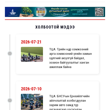
ХОЛБООТОЙ МЭДЭЭ
2026-07-21
ТЦА: Төрийн өндөр хэмжээний
арга хэмжээний үеийн замын
хөдөлгөөний аюулгүй байдал,
зохион байгуулалтыг ханган
ажиллаж байна
2026-07-10
ТЦА: БНСУ-ын Ерөнхийлөгчийн
айлчлалтай холбогдуулан
зарим авто замд түр
хугацаагаар хэсэгчлэн