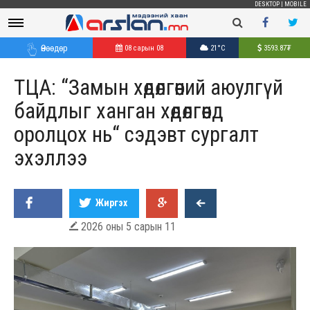
DESKTOP
|
MOBILE
Өнөөдөр
08 сарын 08
21°C
3593.87
₮
ТЦА: “Замын хөдөлгөөний аюулгүй
байдлыг ханган хөдөлгөөнд
оролцох нь“ сэдэвт сургалт
эхэллээ
Жиргэх
2026 оны 5 сарын 11
