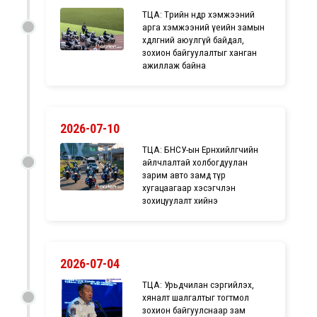
ТЦА: Төрийн өндөр хэмжээний
арга хэмжээний үеийн замын
хөдөлгөөний аюулгүй байдал,
зохион байгуулалтыг ханган
ажиллаж байна
2026-07-10
ТЦА: БНСУ-ын Ерөнхийлөгчийн
айлчлалтай холбогдуулан
зарим авто замд түр
хугацаагаар хэсэгчлэн
зохицуулалт хийнэ
2026-07-04
ТЦА: Урьдчилан сэргийлэх,
хяналт шалгалтыг тогтмол
зохион байгуулснаар зам