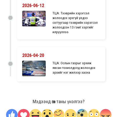
2026-06-12
ТЦА: Тээврийн хэрэгсэл
жолоодох эрхгүй үедээ
согтуугаар тээврийн хэрэгсэл
жолоодсон 13 гэмт хэргийг
илрүүллээ.
2026-04-20
ТЦА: Ослын газрыг орхиж
явсан тохиолдолд жолоодох
эрхийг нэг жилээр хасна
Мэдээнд өгөх таны үнэлгээ?