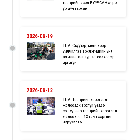
тээврийн осол БУУРСАН эерэг
үр дүн гарсан
2026-06-19
ТЦА: Скүүтер, мопедоор
үйлчилгээ эрхлэгчдийн үйл
ажиллагааг түр зогсоохоос өөр
аргагүй
2026-06-12
ТЦА: Тээврийн хэрэгсэл
жолоодох эрхгүй үедээ
согтуугаар тээврийн хэрэгсэл
жолоодсон 13 гэмт хэргийг
илрүүллээ.