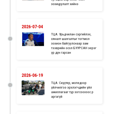
зохицуулалт хийнэ
2026-07-04
ТЦА: Урьдчилан сэргийлэх,
хяналт шалгалтыг тогтмол
зохион байгуулснаар зам
тээврийн осол БУУРСАН эерэг
үр дүн гарсан
2026-06-19
ТЦА: Скүүтер, мопедоор
үйлчилгээ эрхлэгчдийн үйл
ажиллагааг түр зогсоохоос өөр
аргагүй