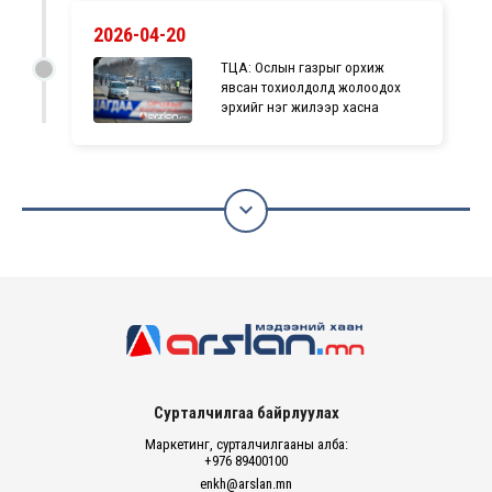
2026-04-20
ТЦА: Ослын газрыг орхиж
явсан тохиолдолд жолоодох
эрхийг нэг жилээр хасна

Сурталчилгаа байрлуулах
Маркетинг, сурталчилгааны алба:
+976 89400100
enkh@arslan.mn