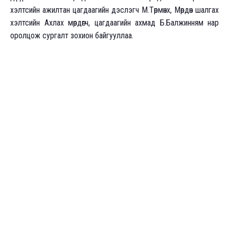
хэлтсийн ажилтан цагдаагийн дэслэгч М.Төрмөнх, Мөрдөн шалгах
хэлтсийн Ахлах мөрдөгч, цагдаагийн ахмад Б.Балжинням нар
оролцож сургалт зохион байгууллаа.