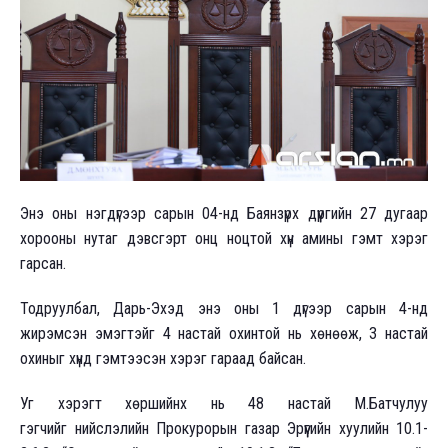
Энэ оны нэгдүгээр сарын 04-нд Баянзүрх дүүргийн 27 дугаар
хорооны нутаг дэвсгэрт онц ноцтой хүн амины гэмт хэрэг
гарсан.
Тодруулбал, Дарь-Эхэд энэ оны 1 дүгээр сарын 4-нд
жирэмсэн эмэгтэйг 4 настай охинтой нь хөнөөж, 3 настай
охиныг хүнд гэмтээсэн хэрэг гараад байсан.
Уг хэрэгт хөршийнх нь 48 настай М.Батчулуу
гэгчийг нийслэлийн Прокурорын газар Эрүүгийн хуулийн 10.1-