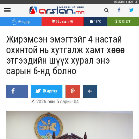
DESKTOP
|
MOBILE
Өнөөдөр
08 сарын 09
18°C
3593.87
₮
Жирэмсэн эмэгтэйг 4 настай
охинтой нь хутгалж хамт хөнөөсөн
этгээдийн шүүх хурал энэ
сарын 6-нд болно
Жиргэх
2026 оны 5 сарын 04
