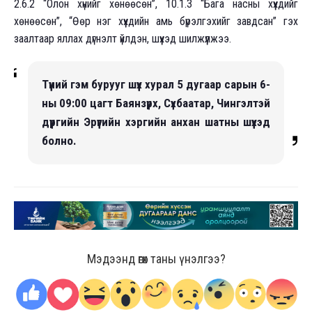
2.6.2 “Олон хүнийг хөнөөсөн”, 10.1.3 “Бага насны хүүхдийг
хөнөөсөн”, “Өөр нэг хүүхдийн амь бүрэлгэхийг завдсан” гэх
заалтаар яллах дүгнэлт үйлдэн, шүүхэд шилжүүлжээ.
Түүний гэм бурууг шүүх хурал 5 дугаар сарын 6-
ны 09:00 цагт Баянзүрх, Сүхбаатар, Чингэлтэй
дүүргийн Эрүүгийн хэргийн анхан шатны шүүхэд
болно.
Мэдээнд өгөх таны үнэлгээ?