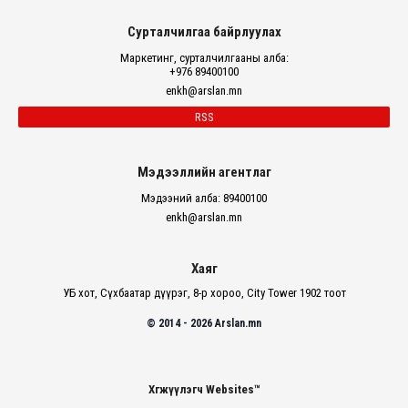
Сурталчилгаа байрлуулах
Маркетинг, сурталчилгааны алба:
+976 89400100
enkh@arslan.mn
RSS
Мэдээллийн агентлаг
Мэдээний алба: 89400100
enkh@arslan.mn
Хаяг
УБ хот, Сүхбаатар дүүрэг, 8-р хороо, City Tower 1902 тоот
© 2014 - 2026 Arslan.mn
Хөгжүүлэгч Websites™