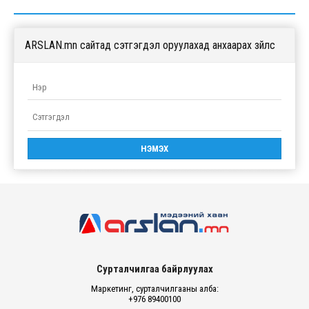
ARSLAN.mn сайтад сэтгэгдэл оруулахад анхаарах зүйлс
Сурталчилгаа байрлуулах
Маркетинг, сурталчилгааны алба:
+976 89400100