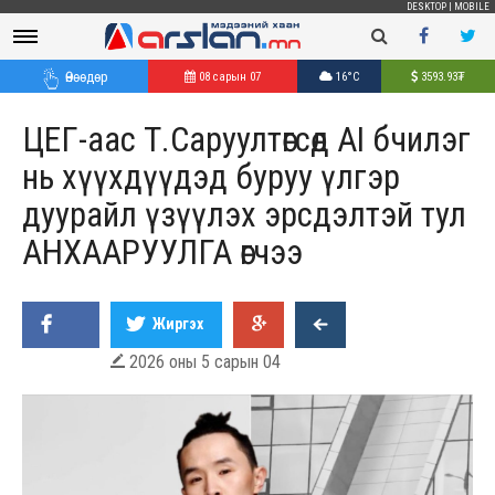
DESKTOP
|
MOBILE
Өнөөдөр
08 сарын 07
16°C
3593.93
₮
ЦЕГ-аас Т.Саруултөгсөд AI бчилэг
нь хүүхдүүдэд буруу үлгэр
дуурайл үзүүлэх эрсдэлтэй тул
АНХААРУУЛГА өгчээ
Жиргэх
2026 оны 5 сарын 04
