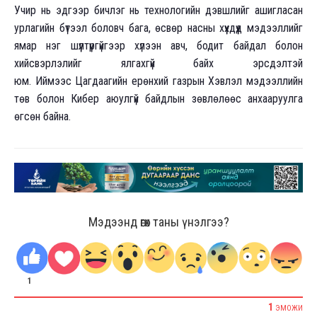
Учир нь эдгээр бичлэг нь технологийн дэвшлийг ашигласан
урлагийн бүтээл боловч бага, өсвөр насны хүүхдүүд мэдээллийг
ямар нэг шүүлтүүргүйгээр хүлээн авч, бодит байдал болон
хийсвэрлэлийг ялгахгүй байх эрсдэлтэй
юм. Иймээс Цагдаагийн ерөнхий газрын Хэвлэл мэдээллийн
төв болон Кибер аюулгүй байдлын зөвлөлөөс анхааруулга
өгсөн байна.
Мэдээнд өгөх таны үнэлгээ?
1
1
ЭМОЖИ