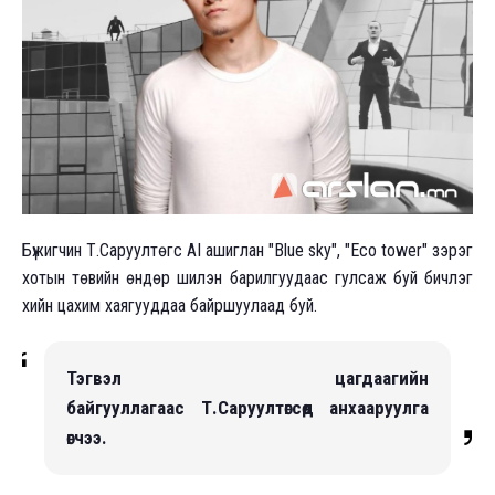
Бүжигчин Т.Саруултөгс AI ашиглан "Blue sky", "Eco tower" зэрэг
хотын төвийн өндөр шилэн барилгуудаас гулсаж буй бичлэг
хийн цахим хаягууддаа байршуулаад буй.
Тэгвэл цагдаагийн
байгууллагаас Т.Саруултөгсөд анхааруулга
өгчээ.