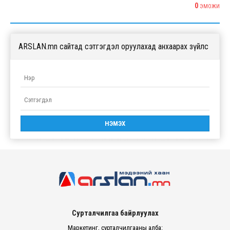
0
ЭМОЖИ
ARSLAN.mn сайтад сэтгэгдэл оруулахад анхаарах зүйлс
Сурталчилгаа байрлуулах
Маркетинг, сурталчилгааны алба: