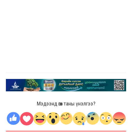
Мэдээнд өгөх таны үнэлгээ?