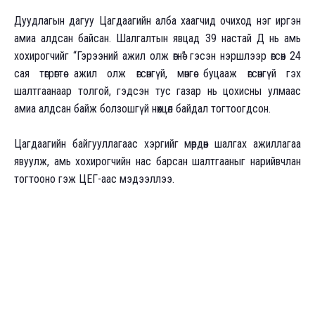
Дуудлагын дагуу Цагдаагийн алба хаагчид очиход нэг иргэн
амиа алдсан байсан. Шалгалтын явцад 39 настай Д нь амь
хохирогчийг “Гэрээний ажил олж өгнө” гэсэн нэршлээр өгсөн 24
сая төгрөгтөө ажил олж өгсөнгүй, мөнгөө буцааж өгсөнгүй гэх
шалтгаанаар толгой, гэдсэн тус газар нь цохисны улмаас
амиа алдсан байж болзошгүй нөхцөл байдал тогтоогдсон.
Цагдаагийн байгууллагаас хэргийг мөрдөн шалгах ажиллагаа
явуулж, амь хохирогчийн нас барсан шалтгааныг нарийвчлан
тогтооно гэж ЦЕГ-аас мэдээллээ.