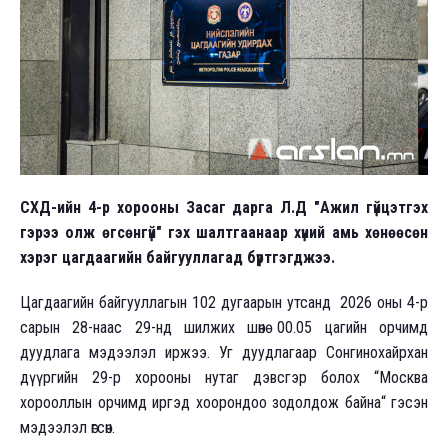
СХД-ийн 4-р хорооны Засаг дарга Л.Д "Ажил гүйцэтгэх
гэрээ олж өгсөнгүй" гэх шалтгаанаар хүний амь хөнөөсөн
хэрэг цагдаагийн байгууллагад бүртгэгджээ.
Цагдаагийн байгууллагын 102 дугаарын утсанд 2026 оны 4-р
сарын 28-наас 29-нд шилжих шөнө 00.05 цагийн орчимд
дуудлага мэдээлэл иржээ. Уг дуудлагаар Сонгинохайрхан
дүүргийн 29-р хорооны нутаг дэвсгэр болох “Москва
хорооллын орчимд иргэд хоорондоо зодолдож байна“ гэсэн
мэдээлэл өгсөн.