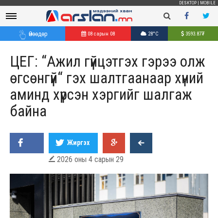
DESKTOP
|
MOBILE
Өнөөдөр
08 сарын 08
28°C
3593.87
₮
ЦЕГ: “Ажил гүйцэтгэх гэрээ олж
өгсөнгүй“ гэх шалтгаанаар хүний
аминд хүрсэн хэргийг шалгаж
байна
Жиргэх
2026 оны 4 сарын 29
