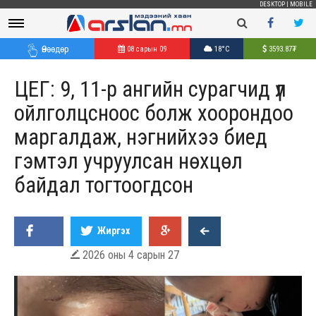
DESKTOP
|
MOBILE
Өнөөдөр
08 сарын 09
18°C
3593.87
₮
ЦЕГ: 9, 11-р ангийн сурагчид үл
ойлголцсноос болж хоорондоо
маргалдаж, нэгнийхээ биед
гэмтэл учруулсан нөхцөл
байдал тогтоогдсон
Жиргэх
2026 оны 4 сарын 27
