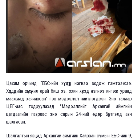
Цахим орчинд “ЕБС-ийн хүүхдүүд нэгнээ зодож гэмтээжээ.
Хүүхдүүдийн хүмүүжил арай биш ээ, охин хүүхэд нэгнээ ингэж ураад
маажаад хаячихсан” гэх мэдээлэл нийтлэгдсэн. Энэ талаар
ЦЕГ-аас тодруулахад "Мэдээллийг Архангай аймгийн
цагдаагийн газраас энэ сарын 24-ний өдөр бүртгэлд авч
шалгасан.
Шалгалтын явцад Архангай аймгийн Хайрхан сумын ЕБС-ийн 9,