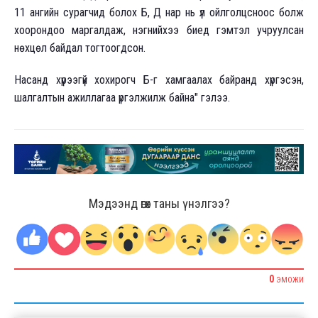
11 ангийн сурагчид болох Б, Д нар нь үл ойлголцсноос болж
хоорондоо маргалдаж, нэгнийхээ биед гэмтэл учруулсан
нөхцөл байдал тогтоогдсон.
Насанд хүрээгүй хохирогч Б-г хамгаалах байранд хүргэсэн,
шалгалтын ажиллагаа үргэлжилж байна" гэлээ.
Мэдээнд өгөх таны үнэлгээ?
0
ЭМОЖИ