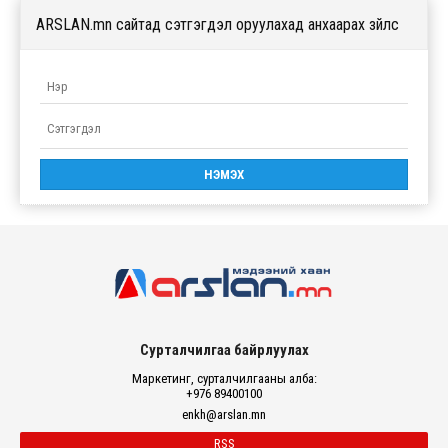
ARSLAN.mn сайтад сэтгэгдэл оруулахад анхаарах зүйлс
Сурталчилгаа байрлуулах
Маркетинг, сурталчилгааны алба:
+976 89400100
enkh@arslan.mn
RSS