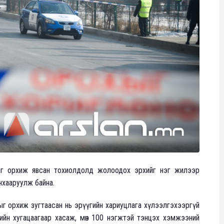
ыг орхиж явсан тохиолдолд жолоодох эрхийг нэг жилээр
анхааруулж байна.
азрыг орхиж зугтаасан нь эрүүгийн хариуцлага хүлээлгэхээргүй
йн хугацаагаар хасаж, мөн 100 нэгжтэй тэнцэх хэмжээний