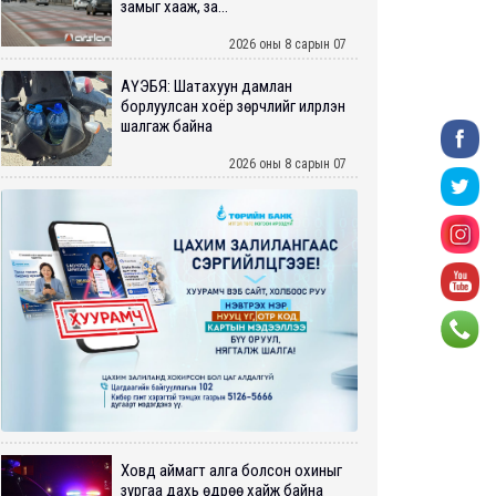
замыг хааж, за...
2026 оны 8 сарын 07
АҮЭБЯ: Шатахуун дамлан
борлуулсан хоёр зөрчлийг илрүүлэн
шалгаж байна
2026 оны 8 сарын 07
Ховд аймагт алга болсон охиныг
зургаа дахь өдрөө хайж байна