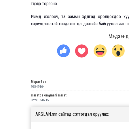
төгрөгөөр торгоно.
Иймд жолооч, та замын хөдөлгөөнд оролцохдоо хуу
хариуцлагатай хандахыг цагдаагийн байгууллагаас 
Мэдээнд ө
Маратбек
95549164
maratbeknaymani marat
НУ93050715
ARSLAN.mn сайтад сэтгэгдэл оруулах: