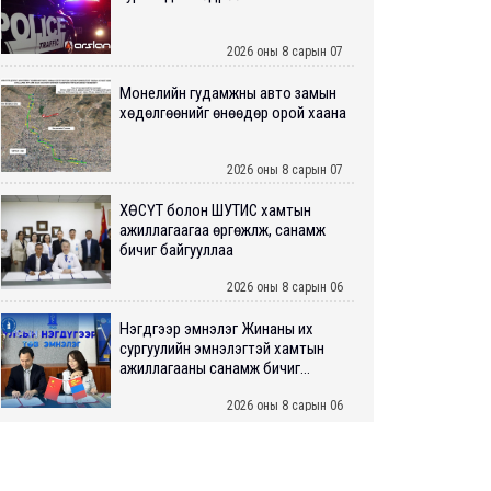
2026 оны 8 сарын 07
Монелийн гудамжны авто замын
хөдөлгөөнийг өнөөдөр орой хаана
2026 оны 8 сарын 07
ХӨСҮТ болон ШУТИС хамтын
ажиллагаагаа өргөжүүлж, санамж
бичиг байгууллаа
2026 оны 8 сарын 06
Нэгдүгээр эмнэлэг Жинаны их
сургуулийн эмнэлэгтэй хамтын
ажиллагааны санамж бичиг...
2026 оны 8 сарын 06
Нийслэлийн ИТХ-аар “Сэлбэ
ухаалаг хот”, агаарын бохирдол
зэрэг асуудлыг хэлэлцэж ...