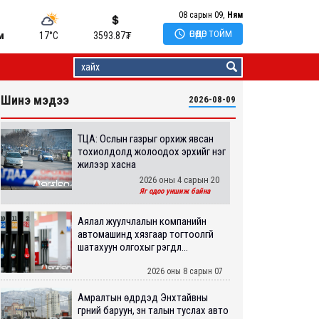
08 сарын 09,
Ням

ӨНӨӨДӨР ТОЙМ
м
17°C
3593.87
₮
Шинэ мэдээ
2026-08-09
ТЦА: Ослын газрыг орхиж явсан
тохиолдолд жолоодох эрхийг нэг
жилээр хасна
2026 оны 4 сарын 20
Яг одоо уншиж байна
Аялал жуулчлалын компанийн
автомашинд хязгаар тогтоолгүй
шатахуун олгохыг үүрэгдл...
2026 оны 8 сарын 07
Амралтын өдрүүдэд Энхтайвны
гүүрний баруун, зүүн талын туслах авто