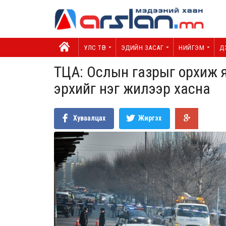
УЛС ТӨР
ЭДИЙН ЗАСАГ
НИЙГЭМ
Д
ТЦА: Ослын газрыг орхиж 
эрхийг нэг жилээр хасна
Хуваалцах
Жиргэх