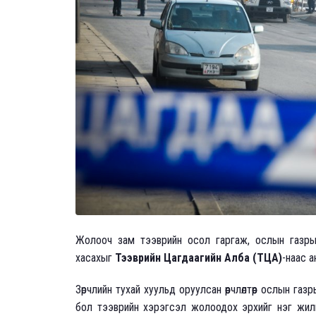
Жолооч зам тээврийн осол гаргаж, ослын газр
хасахыг
Тээврийн Цагдаагийн Алба (ТЦА)
-наас 
Зөрчлийн тухай хуульд оруулсан өөрчлөлтөөр ослын г
бол тээврийн хэрэгсэл жолоодох эрхийг нэг жили