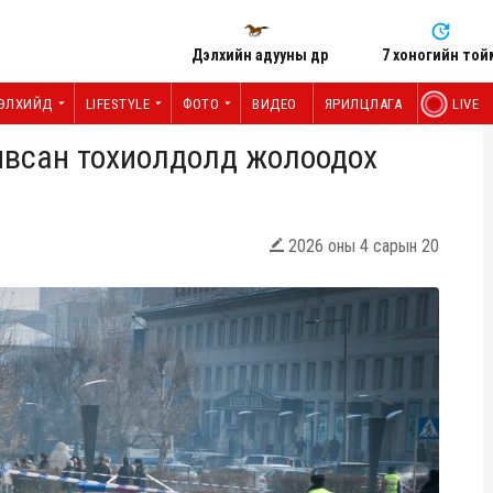
Дэлхийн адууны өдөр
7 хоногийн той
ЭЛХИЙД
LIFESTYLE
ФОТО
ВИДЕО
ЯРИЛЦЛАГА
LIVE
явсан тохиолдолд жолоодох
2026 оны 4 сарын 20
