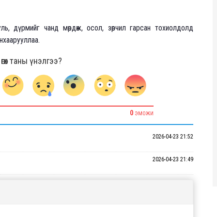
ль, дүрмийг чанд мөрдөж, осол, зөрчил гарсан тохиолдолд
анхаарууллаа.
гөх таны үнэлгээ?
0
ЭМОЖИ
2026-04-23 21:52
2026-04-23 21:49