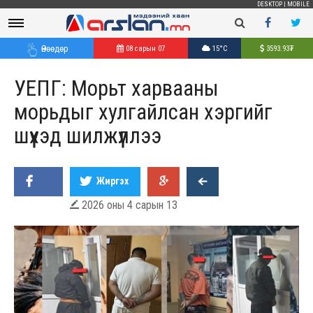
DESKTOP
|
MOBILE
Өнөөдөр
08 сарын 07
15°C
3593.93
₮
УЕПГ: Морьт харвааны
морьдыг хулгайлсан хэргийг
шүүхэд шилжүүллээ
Жиргэх
2026 оны 4 сарын 13
