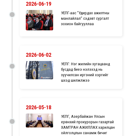
2026-06-19
УЕПГ-аас “Удирдах ажилтны
манлайлал” сэдэвт сургалт
зохион байгууллаа
2026-06-02
УЕПГ: Нэг жилийн хугацаанд
бусдад биеэ үнэлэхэд нь
зуучилсан иргэний хэргийг
шүүхэд шилжүүлжээ
2026-05-18
УЕПГ, Азербайжан Улсын
ерөнхий прокурорын газартай
ХАМТРАН АЖИЛЛАХ харилцан
ойлголцлын санамж бичиг