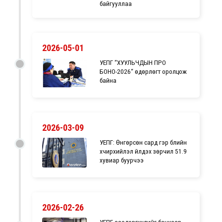
байгууллаа
2026-05-01
УЕПГ “ХУУЛЬЧДЫН ПРО
БОНО-2026“ өдөрлөгт оролцож
байна
2026-03-09
УЕПГ: Өнгөрсөн сард гэр бүлийн
хүчирхийлэл үйлдэх зөрчил 51.9
хувиар буурчээ
2026-02-26
УЕПГ-аас торгуулийг банкаар