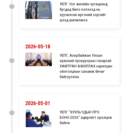
УЕПГ: Нэг жилийн хугацаанд
бусдад биеэ үнэлэхэд нь
зуучилсан иргэний хэргийг
шүүхэд шилжүүлжээ
2026-05-18
УЕПГ, Азербайжан Улсын
ерөнхий прокурорын газартай
ХАМТРАН АЖИЛЛАХ харилцан
ойлголцлын санамж бичиг
байгууллаа
2026-05-01
УЕПГ “ХУУЛЬЧДЫН ПРО
БОНО-2026“ өдөрлөгт оролцож
байна