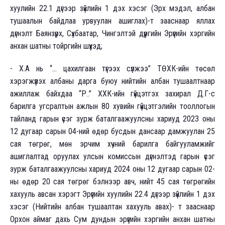
хуулийн 22.1 дүгээр зүйлийн 1 дэх хэсэг (Эрх мэдэл, албан
тушаалын байдлаа урвуулан ашиглах)-т зааснаар яллах
дүгнэлт Баянзүрх, Сүхбаатар, Чингэлтэй дүүргийн Эрүүгийн хэргийн
анхан шатны тойргийн шүүхэд;
- Х.А нь “... цахилгаан түгээх сүлжээ” ТӨХК-ийн төсөл
хэрэгжүүлэх албаны дарга буюу нийтийн албан тушаалтнаар
ажиллаж байхдаа “Р..” ХХК-ийн гүйцэтгэх захирал Д.Г-с
барилга угсралтын ажлын 80 хувийн гүйцэтгэлийн тооллогын
тайланд гарын үсэг зурж баталгаажуулсны хариуд 2023 оны
12 дугаар сарын 04-ний өдөр бусдын дансаар дамжуулан 25
сая төгрөг, мөн эрчим хүчний барилга байгууламжийг
ашиглалтад оруулах улсын комиссын дүгнэлтэд гарын үсэг
зурж баталгаажуулсны хариуд 2024 оны 12 дугаар сарын 02-
ны өдөр 20 сая төгрөг бэлнээр авч, нийт 45 сая төгрөгийн
хахууль авсан хэрэгт Эрүүгийн хуулийн 22.4 дүгээр зүйлийн 1 дэх
хэсэг (Нийтийн албан тушаалтан хахууль авах)- т зааснаар
Орхон аймаг дахь Сум дундын эрүүгийн хэргийн анхан шатны