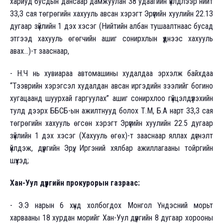
хариуд бусдын дансаар дамжуулан 38 удаагийн үйлдлээр нийт
33,3 сая төгрөгийн хахууль авсан хэрэгт Эрүүгийн хуулийн 22.13
дугаар зүйлийн 1 дэх хэсэг (Нийтийн албан тушаалтнаас бусад
этгээд хахууль өгөгчийн ашиг сонирхлын үүднээс хахууль
авах...)-т зааснаар,
- Н.Ч нь хувиараа автомашины худалдаа эрхэлж байхдаа
“Тээврийн хэрэгсэл худалдан авсан иргэдийн зээлийг богино
хугацаанд шуурхай гаргуулах” ашиг сонирхлоо гүйцэлдүүлэхийн
тулд дээрх ББСБ-ын ажилтнууд болох Т.М, Б.А нарт 33,3 сая
төгрөгийн хахууль өгсөн хэрэгт Эрүүгийн хуулийн 22.5 дугаар
зүйлийн 1 дэх хэсэг (Хахууль өгөх)-т зааснаар яллах дүгнэлт
үйлдэж, дүүргийн Эрүү, Иргэний хялбар ажиллагааны тойргийн
шүүхэд;
Хан-Уул дүүргийн прокурорын газраас:
- Э.Э нарын 6 хүнд холбогдох Монгол Үндэсний морьт
харвааны 18 хурдан морийг Хан-Уул дүүргийн 8 дугаар хорооны