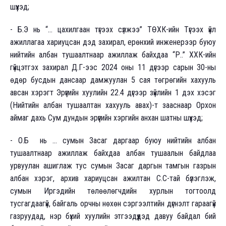
шүүхэд;
- Б.Э нь “... цахилгаан түгээх сүлжээ” ТӨХК-ийн Түгээх үйл
ажиллагаа хариуцсан дэд захирал, ерөнхий инженерээр буюу
нийтийн албан тушаалтнаар ажиллаж байхдаа “Р..” ХХК-ийн
гүйцэтгэх захирал Д.Г-ээс 2024 оны 11 дүгээр сарын 30-ны
өдөр бусдын дансаар дамжуулан 5 сая төгрөгийн хахууль
авсан хэрэгт Эрүүгийн хуулийн 22.4 дүгээр зүйлийн 1 дэх хэсэг
(Нийтийн албан тушаалтан хахууль авах)-т зааснаар Орхон
аймаг дахь Сум дундын эрүүгийн хэргийн анхан шатны шүүхэд;
- О.Б нь ... сумын Засаг даргаар буюу нийтийн албан
тушаалтнаар ажиллаж байхдаа албан тушаалын байдлаа
урвуулан ашиглаж тус сумын Засаг даргын тамгын газрын
албан хэрэг, архив хариуцсан ажилтан С.С-тай бүлэглэж,
сумын Иргэдийн төлөөлөгчдийн хурлын тогтоолд
тусгагдаагүй, байгаль орчны нөхөн сэргээлтийн дүгнэлт гараагүй
газруудад, нэр бүхий хуулийн этгээдүүдэд давуу байдал бий