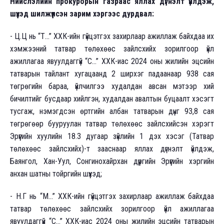
Нийслэлийн прокурорын газраас яллах дүгнэлт үйлдэж,
шүүхэд шилжүүлсэн зарим хэргээс дурдвал:
- Ц.Ц нь “Т...” ХХК-ийн гүйцэтгэх захирлаар ажиллаж байхдаа их
хэмжээний татвар төлөхөөс зайлсхийх зорилгоор үйл
ажиллагаа явуулдаггүй “С...” ХХК-иас 2024 оны жилийн эцсийн
татварын тайлант хугацаанд 2 ширхэг падаанаар 938 сая
төгрөгийн бараа, үйлчилгээ худалдан авсан мэтээр хий
бичилтийг бусдаар хийлгэн, худалдан авалтын буцаалт хэсэгт
тусгаж, нэмэгдсэн өртгийн албан татварын дүнг 93,8 сая
төгрөгөөр бууруулан татвар төлөхөөс зайлсхийсэн хэрэгт
Эрүүгийн хуулийн 18.3 дугаар зүйлийн 1 дэх хэсэг (Татвар
төлөхөөс зайлсхийх)-т зааснаар яллах дүгнэлт үйлдэж,
Баянгол, Хан-Уул, Сонгинохайрхан дүүргийн Эрүүгийн хэргийн
анхан шатны тойргийн шүүхэд;
- Н.Г нь “М...” ХХК-ийн гүйцэтгэх захирлаар ажиллаж байхдаа
татвар төлөхөөс зайлсхийх зорилгоор үйл ажиллагаа
явуулдаггүй “С...” ХХК-иас 2024 оны жилийн эцсийн татварын