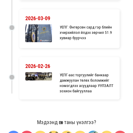
2026-03-09
УЕПГ: Өнгөрсөн сард гэр бүлийн
хүчирхийлэл үйлдэх зөрчил 51.9
хувиар буурчээ
2026-02-26
УЕПГ-аас торгуулийг банкаар
дамжуулан төлөх боломжийг
нэмэгдүүлэх асуудлаар УУЛЗАЛТ
зохион байгууллаа
Мэдээнд өгөх таны үнэлгээ?