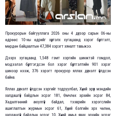
Прокурорын байгууллага 2026 оны 4 дүгээр сарын 06-ны
өдрөөс 10-ны өдрийг хүртэлх хугацаанд хэрэг бүртгэлт,
мөрдөн байцаалтын 47,384 хэрэгт хяналт тавьжээ.
Дээрх хугацаанд 1,548 гэмт хэргийн шинжтэй гомдол,
мэдээлэл бүртгэгдсэн бол хэрэг бүртгэлтийн 901 хэрэг
шинээр нээж, 376 хэрэгт прокурор яллах дүгнэлт үйлдсэн
байна.
Яллах дүгнэлт үйлдсэн хэргийг тодруулбал, Хүний эрүүл мэндийн
халдашгүй байдлын эсрэг 181, Өмчлөх эрхийн эсрэг 84,
Хөдөлгөөний аюулгүй байдал, тээврийн хэрэгслийн
ашиглалтын журмын эсрэг 61, Хүний бэлгийн эрх чөлөө,
халдашгүй байдлын эсрэг 10, Хүний амьд явах эрхийн эсрэг