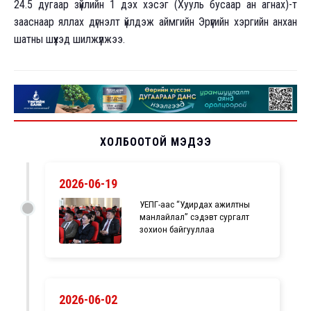
24.5 дугаар зүйлийн 1 дэх хэсэг (Хууль бусаар ан агнах)-т
зааснаар яллах дүгнэлт үйлдэж аймгийн Эрүүгийн хэргийн анхан
шатны шүүхэд шилжүүлжээ.
ХОЛБООТОЙ МЭДЭЭ
2026-06-19
УЕПГ-аас “Удирдах ажилтны
манлайлал” сэдэвт сургалт
зохион байгууллаа
2026-06-02