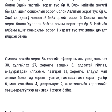
болон Эдийн засгийн эсрэг тус бүр 8, Олон нийтийн аюулгүй
байдал, ашиг сонирхлын эсрэг болон Авлигын эсрэг тус бүр 6,
Хүний халдашгүй чөлөөтэй байх эрхийн эсрэг 5, Соёлын өвийн
эсрэг болон Хүрээлэн байгаа орчны эсрэг тус бүр 3, Нийтийн
албаны ашиг сонирхлын эсрэг 1 хэрэгт тус тус яллах дүгнэлт
үйлдсэн байна.
Өмчлөх эрхийн эсрэг 84 хэргийг зүйлээр нь авч үзвэл, залилах
30, хулгайлах 27, хөрөнгө завших 8, алдаатай гүйлгээ,
андуурагдсан илгээмж, гээгдэл эд хөрөнгө, алдуул мал
завших болон эд хөрөнгө устгах, гэмтээх гэмт хэрэг тус бүр
6, мал хулгайлах 4, дээрэмдэх 2, автотээврийн хэрэгслийг
зөвшөөрөлгүйгээр авч явах 1 хэрэг байна.