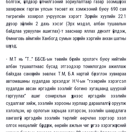
болгож, үйлдвэр үйлчилгээний зориулалтаар газар эзэмшүүлэх
захирамж гарган улсын төсөвт их хэмжээний буюу 690 сая
төгрөгийн хохирол учруулсан хэрэгт Эрүүгийн хуулийн 22.1
дүгээр зүйлийн 2 дахь хэсэг (Эрх мэдэл, албан тушаалын
байдлаа урвуулан ашиглах)-т зааснаар яллах дүгнэлт үйлдэж,
Өмнөговь аймгийн Ханбогд сумын эрүүгийн хэргийн анхан шатны
шүүхэд;
- М.Т нь “Т...” ББСБ-ын төвийн бүсийн эрхлэгч буюу нийтийн
албан тушаалтнаас бусад этгээдээр томилогдон ажиллаж
байхдаа санхүүгийн зөвлөх Т.М, Б.А нартай бүлэглэн хувиараа
автомашины худалдаа эрхэлдэг Н.Ч-ын “тээврийн хэрэгсэл
худалдан авсан иргэдийн зээлийг богино хугацаанд шуурхай
гаргуулах” ашиг сонирхлын үүднээс иргэдийн зээлийн
судалгааг хийж, зээлийн хорооны хурлаар дараалалгүй оруулж
хэлэлцэн, өр орлогын харьцаа хэтэрсэн, зээлийн шаардлага
хангахгүй иргэдийн зээлийн төрлийг өөрчлөх зэргээр зээл
олгох нөхцөлийг бүрдүүлж, өөрийн ажлын чиг үүргээ хэрэгжүүлсний