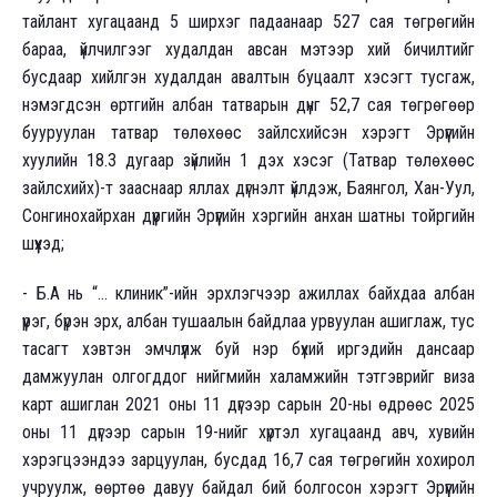
тайлант хугацаанд 5 ширхэг падаанаар 527 сая төгрөгийн
бараа, үйлчилгээг худалдан авсан мэтээр хий бичилтийг
бусдаар хийлгэн худалдан авалтын буцаалт хэсэгт тусгаж,
нэмэгдсэн өртгийн албан татварын дүнг 52,7 сая төгрөгөөр
бууруулан татвар төлөхөөс зайлсхийсэн хэрэгт Эрүүгийн
хуулийн 18.3 дугаар зүйлийн 1 дэх хэсэг (Татвар төлөхөөс
зайлсхийх)-т зааснаар яллах дүгнэлт үйлдэж, Баянгол, Хан-Уул,
Сонгинохайрхан дүүргийн Эрүүгийн хэргийн анхан шатны тойргийн
шүүхэд;
- Б.А нь “... клиник”-ийн эрхлэгчээр ажиллах байхдаа албан
үүрэг, бүрэн эрх, албан тушаалын байдлаа урвуулан ашиглаж, тус
тасагт хэвтэн эмчлүүлж буй нэр бүхий иргэдийн дансаар
дамжуулан олгогддог нийгмийн халамжийн тэтгэврийг виза
карт ашиглан 2021 оны 11 дүгээр сарын 20-ны өдрөөс 2025
оны 11 дүгээр сарын 19-нийг хүртэл хугацаанд авч, хувийн
хэрэгцээндээ зарцуулан, бусдад 16,7 сая төгрөгийн хохирол
учруулж, өөртөө давуу байдал бий болгосон хэрэгт Эрүүгийн