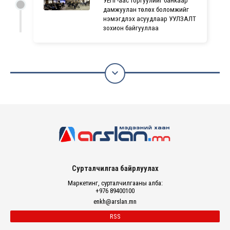
дамжуулан төлөх боломжийг
нэмэгдүүлэх асуудлаар УУЛЗАЛТ
зохион байгууллаа

Сурталчилгаа байрлуулах
Маркетинг, сурталчилгааны алба:
+976 89400100
enkh@arslan.mn
RSS