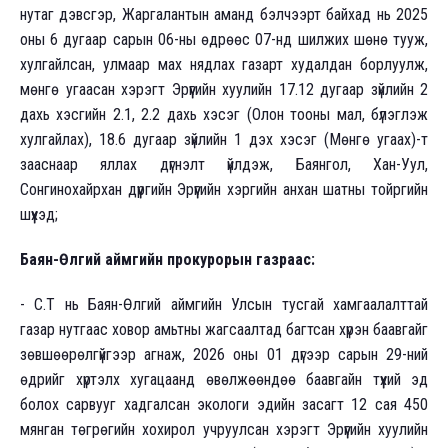
нутаг дэвсгэр, Жаргалантын аманд бэлчээрт байхад нь 2025
оны 6 дугаар сарын 06-ны өдрөөс 07-нд шилжих шөнө тууж,
хулгайлсан, улмаар мах нядлах газарт худалдан борлуулж,
мөнгө угаасан хэрэгт Эрүүгийн хуулийн 17.12 дугаар зүйлийн 2
дахь хэсгийн 2.1, 2.2 дахь хэсэг (Олон тооны мал, бүлэглэж
хулгайлах), 18.6 дугаар зүйлийн 1 дэх хэсэг (Мөнгө угаах)-т
зааснаар яллах дүгнэлт үйлдэж, Баянгол, Хан-Уул,
Сонгинохайрхан дүүргийн Эрүүгийн хэргийн анхан шатны тойргийн
шүүхэд;
Баян-Өлгий аймгийн прокурорын газраас:
- С.Т нь Баян-Өлгий аймгийн Улсын тусгай хамгаалалттай
газар нутгаас ховор амьтны жагсаалтад багтсан хүрэн баавгайг
зөвшөөрөлгүйгээр агнаж, 2026 оны 01 дүгээр сарын 29-ний
өдрийг хүртэлх хугацаанд өвөлжөөндөө баавгайн түүхий эд
болох сарвууг хадгалсан экологи эдийн засагт 12 сая 450
мянган төгрөгийн хохирол учруулсан хэрэгт Эрүүгийн хуулийн