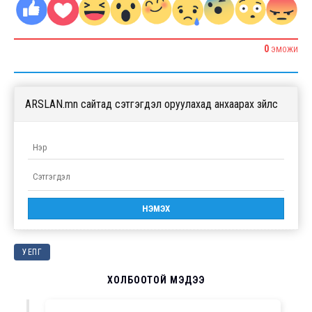
0
ЭМОЖИ
ARSLAN.mn сайтад сэтгэгдэл оруулахад анхаарах зүйлс
УЕПГ
ХОЛБООТОЙ МЭДЭЭ