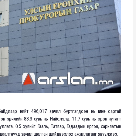
длаар нийт 496,017 зөрчил бүртгэгдсэн нь өмнөх сартай
эн зөрчлийн 88.3 хувь нь Нийслэлд, 11.7 хувь нь орон нутагт
ллага, 0.5 хувийг Гааль, Татвар, Гадаадын иргэн, харьяатын
ушаалтнууд зөрчил шалган шийдвэрлэх ажиллагааг явуулжээ.