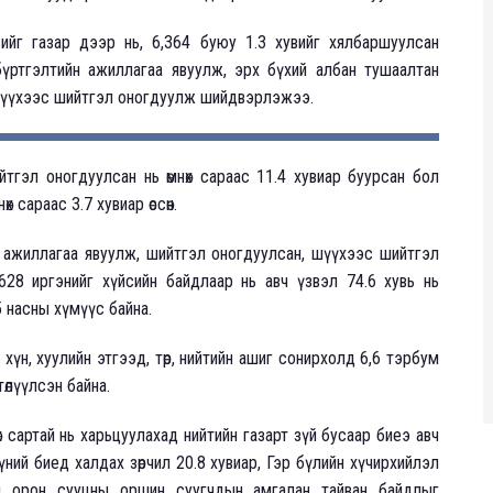
вийг газар дээр нь, 6,364 буюу 1.3 хувийг хялбаршуулсан
бүртгэлтийн ажиллагаа явуулж, эрх бүхий албан тушаалтан
 шүүхээс шийтгэл оногдуулж шийдвэрлэжээ.
йтгэл оногдуулсан нь өмнөх сараас 11.4 хувиар буурсан бол
 сараас 3.7 хувиар өссөн.
х ажиллагаа явуулж, шийтгэл оногдуулсан, шүүхээс шийтгэл
28 иргэнийг хүйсийн байдлаар нь авч үзвэл 74.6 хувь нь
45 насны хүмүүс байна.
хүн, хуулийн этгээд, төр, нийтийн ашиг сонирхолд 6,6 тэрбум
 төлүүлсэн байна.
х сартай нь харьцуулахад нийтийн газарт зүй бусаар биеэ авч
 хүний биед халдах зөрчил 20.8 хувиар, Гэр бүлийн хүчирхийлэл
тай орон сууцны оршин суугчдын амгалан тайван байдлыг