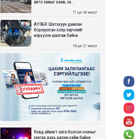
авто замыг хааж, за...
17 цаг 40 минут
АҮЭБЯ: Шатахуун дамлан
борлуулсан хоёр зөрчлийг
илрүүлэн шалгаж байна
18 цаг 27 минут
Ховд аймагт алга болсон охиныг
зургаа дахь өдрөө хайж байна