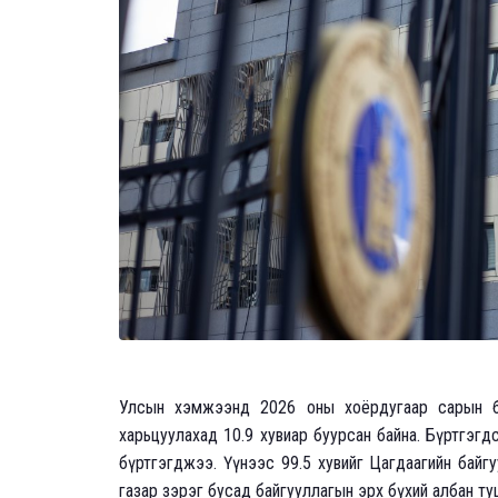
Улсын хэмжээнд 2026 оны хоёрдугаар сарын бай
харьцуулахад 10.9 хувиар буурсан байна. Бүртгэгдс
бүртгэгджээ. Үүнээс 99.5 хувийг Цагдаагийн байгуу
газар зэрэг бусад байгууллагын эрх бүхий албан т