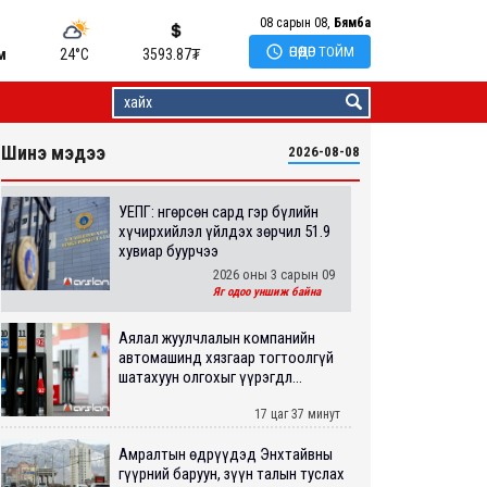
08 сарын 08,
Бямба

ӨНӨӨДӨР ТОЙМ
м
24°C
3593.87
₮
Шинэ мэдээ
2026-08-08
УЕПГ: Өнгөрсөн сард гэр бүлийн
хүчирхийлэл үйлдэх зөрчил 51.9
хувиар буурчээ
2026 оны 3 сарын 09
Яг одоо уншиж байна
Аялал жуулчлалын компанийн
автомашинд хязгаар тогтоолгүй
шатахуун олгохыг үүрэгдл...
17 цаг 37 минут
Амралтын өдрүүдэд Энхтайвны
гүүрний баруун, зүүн талын туслах