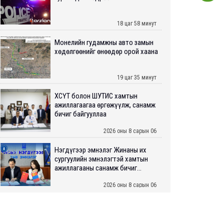
18 цаг 58 минут
Монелийн гудамжны авто замын
хөдөлгөөнийг өнөөдөр орой хаана
19 цаг 35 минут
ХӨСҮТ болон ШУТИС хамтын
ажиллагаагаа өргөжүүлж, санамж
бичиг байгууллаа
2026 оны 8 сарын 06
Нэгдүгээр эмнэлэг Жинаны их
сургуулийн эмнэлэгтэй хамтын
ажиллагааны санамж бичиг...
2026 оны 8 сарын 06
Нийслэлийн ИТХ-аар “Сэлбэ
ухаалаг хот”, агаарын бохирдол
зэрэг асуудлыг хэлэлцэж ...