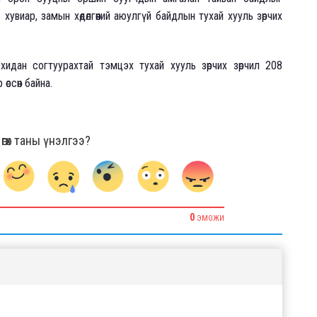
 хувиар, замын хөдөлгөөний аюулгүй байдлын тухай хууль зөрчих
хидан согтуурахтай тэмцэх тухай хууль зөрчих зөрчил 208
өссөн байна.
гөх таны үнэлгээ?
0
ЭМОЖИ