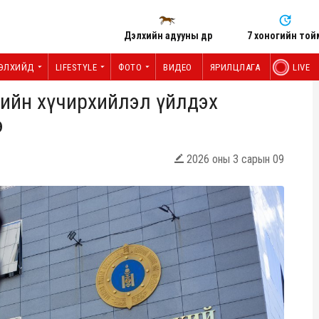
Дэлхийн адууны өдөр
7 хоногийн той
ЭЛХИЙД
LIFESTYLE
ФОТО
ВИДЕО
ЯРИЛЦЛАГА
LIVE
үлийн хүчирхийлэл үйлдэх
э
2026 оны 3 сарын 09
