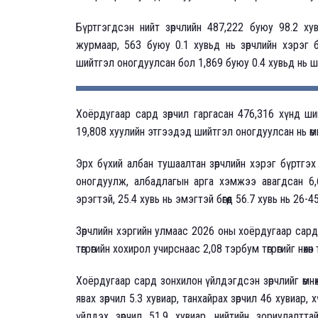
Бүртгэгдсэн нийт зөрчлийн 487,222 буюу 98.2 ху
журмаар, 563 буюу 0.1 хувьд нь зөрчлийн хэрэг 
шийтгэл оногдуулсан бол 1,869 буюу 0.4 хувьд нь
Хоёрдугаар сард зөрчил гаргасан 476,316 хүнд ши
19,808 хуулийн этгээдэд шийтгэл оногдуулсан нь өмнөх
Эрх бүхий албан тушаалтан зөрчлийн хэрэг бүртгэ
оногдуулж, албадлагын арга хэмжээ авагдсан 6,6
эрэгтэй, 25.4 хувь нь эмэгтэй бөгөөд 56.7 хувь нь 26-
Зөрчлийн хэргийн улмаас 2026 оны хоёрдугаар сард 
төгрөгийн хохирол учирснаас 2,08 тэрбум төгрөгийг нөхөн
Хоёрдугаар сард зонхилон үйлдэгдсэн зөрчлийг өмнө
явах зөрчил 5.3 хувиар, танхайрах зөрчил 46 хувиар,
үйлдэх зөрчил 51.9 хувиар, нийтийн зориулалт