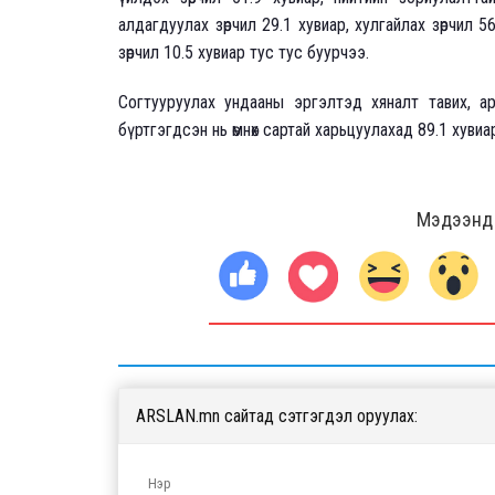
алдагдуулах зөрчил 29.1 хувиар, хулгайлах зөрчил 56
зөрчил 10.5 хувиар тус тус буурчээ.
Согтууруулах ундааны эргэлтэд хяналт тавих, ар
бүртгэгдсэн нь өмнөх сартай харьцуулахад 89.1 хувиар 
Мэдээнд ө
ARSLAN.mn сайтад сэтгэгдэл оруулах: