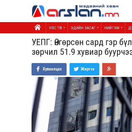
УЛС ТӨР
ЭДИЙН ЗАСАГ
НИЙГЭМ
Д
УЕПГ: Өнгөрсөн сард гэр б
зөрчил 51.9 хувиар буурчэ
Хуваалцах
Жиргэх