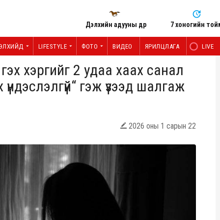
Дэлхийн адууны өдөр
7 хоногийн той
ЭЛХИЙД
LIFESTYLE
ФОТО
ВИДЕО
ЯРИЛЦЛАГА
LIVE
 гэх хэргийг 2 удаа хаах санал
х үндэслэлгүй“ гэж үзээд шалгаж
2026 оны 1 сарын 22
