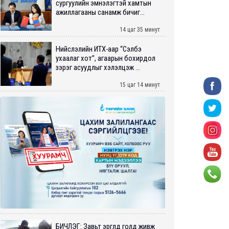
сургуулийн эмнэлэгтэй хамтын
ажиллагааны санамж бичиг...
14 цаг 35 минут
Нийслэлийн ИТХ-аар “Сэлбэ
ухаалаг хот”, агаарын бохирдол
зэрэг асуудлыг хэлэлцэж ...
15 цаг 14 минут
БИЧЛЭГ: Завьт эргүүлүүд голд живж