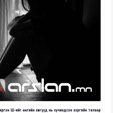
ргэн Ш-ийг ангийн хөвгүүд нь хүчиндсэн хэргийн талаар