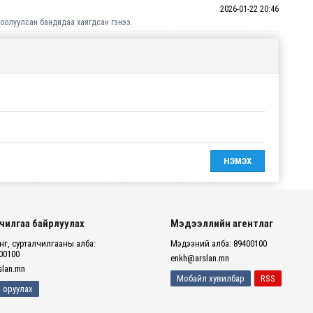
2026-01-22 20:46
оолуулсан бандидаа хаягдсан гэнээ.
чилгаа байрлуулах
Мэдээллийн агентлаг
г, сурталчилгааны алба:
Мэдээний алба: 89400100
00100
enkh@arslan.mn
lan.mn
Мобайл хувилбар
RSS
 оруулах