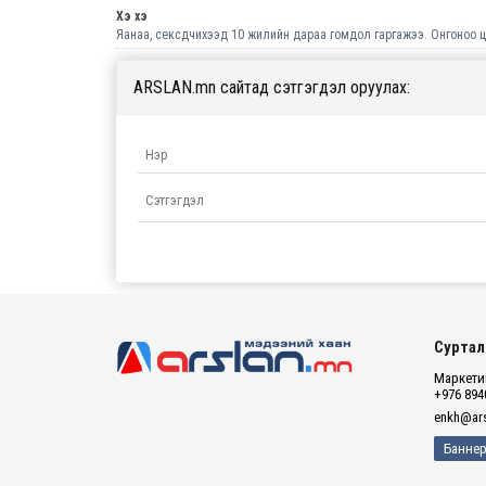
Хэ хэ
Яанаа, сексдчихээд 10 жилийн дараа гомдол гаргажээ. Онгоноо ц
ARSLAN.mn сайтад сэтгэгдэл оруулах:
Суртал
Маркетин
+976 894
enkh@ars
Баннер