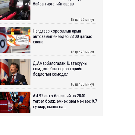
байсан иргэнийг аврав
15 цаг 26 минут
Нэгдүгээр хорооллын арын
автозамыг өнөөдөр 23:00 цагаас
хаана
16 цаг 28 минут
Д.Амарбаясгалан: Шатахууны
хомдсол бол өөрөө төрийн
бодлогын хомсдол
16 цаг 30 минут
АИ-92 авто бензиний үнэ 2840
төгрөг болж, өмнөх оны мөн үеэс 9.7
хувиар, өмнөх са...
16 цаг 35 минут
ШУУРХАЙ: Туул голд 13 настай
хүүхэд живж, эрэн хайх ажиллагаа