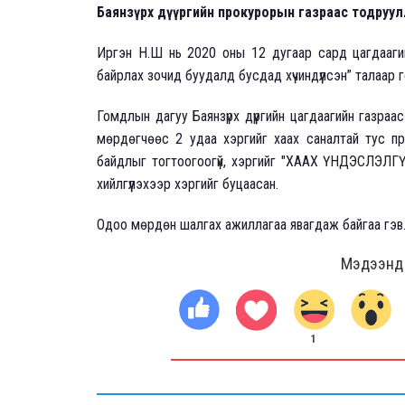
Баянзүрх дүүргийн прокурорын газраас тодруул
Иргэн Н.Ш нь 2020 оны 12 дугаар сард цагдаагийн
байрлах зочид буудалд бусдад хүчиндүүлсэн” талаар 
Гомдлын дагуу Баянзүрх дүүргийн цагдаагийн газра
мөрдөгчөөс 2 удаа хэргийг хаах саналтай тус про
байдлыг тогтоогоогүй, хэргийг "ХААХ ҮНДЭСЛЭЛГ
хийлгүүлэхээр хэргийг буцаасан.
Одоо мөрдөн шалгах ажиллагаа явагдаж байгаа гэв
Мэдээнд ө
1