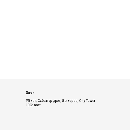
үргэлжилж байна
16 цаг 51 минут
Татварын өртэй шатахуун
импортлогч ААН-үүдийн дансыг
битүүмжлэхгүй
17 цаг 3 минут
Нийслэлийн цэцэрлэгийн цахим
бүртгэл энэ сарын 10-нд эхэлнэ
17 цаг 30 минут
Өнөр хороолол болон
Баянхошууны авто замын барилгын
Хаяг
ажлын нийт гүйцэтгэл 74.5 хув...
УБ хот, Сүхбаатар дүүрэг, 8-р хороо, City Tower
1902 тоот
17 цаг 35 минут
Монгол-Алтай, Хөвсгөлийн
уулархаг нутаг, Дорнод-
Дарьгангын тал нутгаар дуу