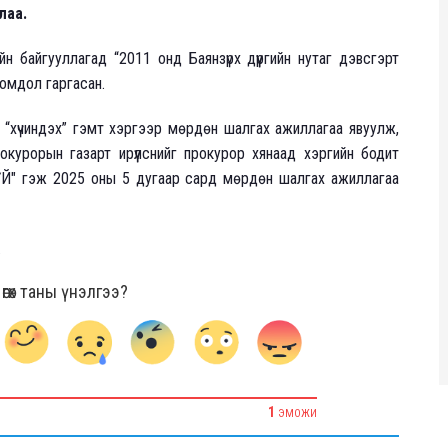
лаа.
 байгууллагад “2011 онд Баянзүрх дүүргийн нутаг дэвсгэрт
гомдол гаргасан.
ас “хүчиндэх” гэмт хэргээр мөрдөн шалгах ажиллагаа явуулж,
курорын газарт ирүүлснийг прокурор хянаад хэргийн бодит
ҮЙ" гэж 2025 оны 5 дугаар сард мөрдөн шалгах ажиллагаа
.
гөх таны үнэлгээ?
1
ЭМОЖИ