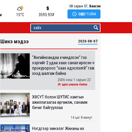
08 сарын 07,
Баасан

ӨНӨӨДӨР ТОЙМ
м
15°C
3593.93
₮
Шинэ мэдээ
2026-08-07
“Ангийнхандаа хүчиндүүлсэн“ гэх
хэргийг 2 удаа хаах санал ирүүлсэн ч
прокуророос “хаах үндэслэлгүй“ гэж
үзээд шалгаж байна
2026 оны 1 сарын 22
Яг одоо уншиж байна
ХӨСҮТ болон ШУТИС хамтын
ажиллагаагаа өргөжүүлж, санамж
бичиг байгууллаа
14 цаг 8 минут
Нэгдүгээр эмнэлэг Жинаны их