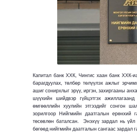
Капитал банк ХХК, Чингис хаан банк ХХК-и
барагдуулах, төлбөр төлүүлэх ажлыг эрчим
ашиг сонирхлыг эрүү, иргэн, захиргааны анх
шүүхийн шийдвэр гүйцэтгэх ажиллагаанд 
өмгөөллийн хуулийн этгээдийг сонгон ша
зорилгоор Нийгмийн даатгалын ерөнхий 
төсөвлөн баталсан. Энэхүү зардал нь үйл
бөгөөд нийгмийн даатгалын сангаас зардал 