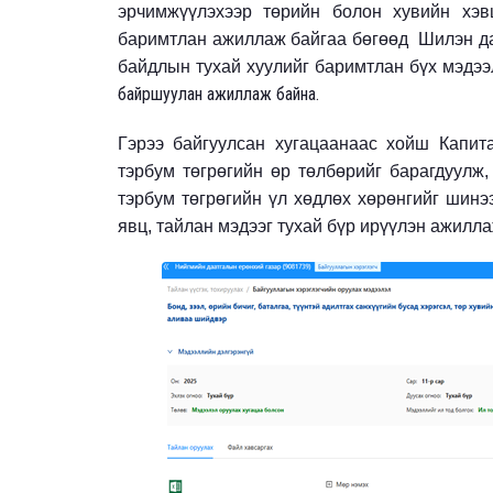
эрчимжүүлэхээр төрийн болон хувийн хэвш
баримтлан ажиллаж байгаа бөгөөд Шилэн да
байдлын тухай хуулийг баримтлан бүх мэдээл
байршуулан ажиллаж байна.
Гэрээ байгуулсан хугацаанаас хойш Капит
тэрбум төгрөгийн өр төлбөрийг барагдуулж,
тэрбум төгрөгийн үл хөдлөх хөрөнгийг шинэ
явц, тайлан мэдээг тухай бүр ирүүлэн ажилла