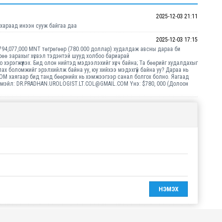
2025-12-03 21:11
с хараад инээн сууж байгаа даа
2025-12-03 17:15
794,077,000 MNT төгрөгөөр (780.000 доллар) худалдаж авсны дараа би
өрөө зарахыг хүсвэл тэдэнтэй шууд холбоо бариарай
рэгжүүлэх. Бид олон нийтэд мэдээлэхийг хүсч байна; Та бөөрийг худалдахыг
улах боломжийг эрэлхийлж байна уу, юу хийхээ мэдэхгүй байна уу? Дараа нь
M хаягаар бид танд бөөрнийх нь хэмжээгээр санал болгох болно. Яагаад
имэйл: DR.PRADHAN.UROLOGIST.LT.COL@GMAIL.COM Yнэ: $780, 000 (Долоон