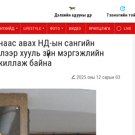
Дэлхийн адууны өдөр
7 хоногийн то
ЭЛХИЙД
LIFESTYLE
ФОТО
ВИДЕО
ЯРИЛЦЛАГА
LIVE
кнаас авах НД-ын сангийн
лээр хууль зүйн мэргэжлийн
ажиллаж байна
2025 оны 12 сарын 03
