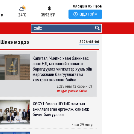
08 сарын 06,
Пүрэв

ӨНӨӨДӨР ТОЙМ
йм
24°C
3593.5
₮
Шинэ мэдээ
2026-08-06
Капитал, Чингис хаан банкнаас
авах НД-ын сангийн авлагыг
барагдуулах чиглэлээр хууль зүйн
мэргэжлийн байгууллагатай
хамтран ажиллаж байна
2025 оны 12 сарын 03
Яг одоо уншиж байна
ХӨСҮТ болон ШУТИС хамтын
ажиллагаагаа өргөжүүлж, санамж
бичиг байгууллаа
4 цаг 29 минут