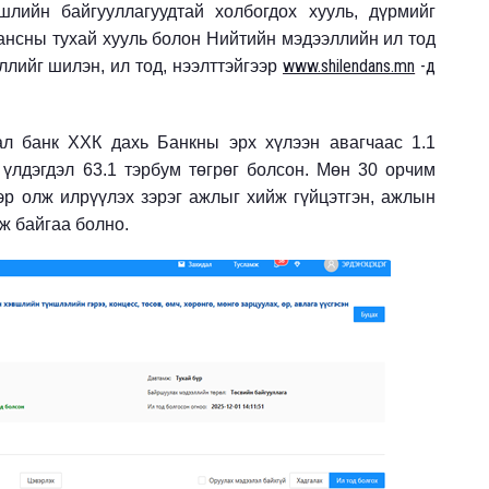
лийн байгууллагуудтай холбогдох хууль, дүрмийг
нсны тухай хууль болон Нийтийн мэдээллийн ил тод
www.shilendans.mn
-д
лийг шилэн, ил тод, нээлттэйгээр
ал банк ХХК дахь Банкны эрх хүлээн авагчаас 1.1
 үлдэгдэл 63.1 тэрбум төгрөг болсон. Мөн 30 орчим
эр олж илрүүлэх зэрэг ажлыг хийж гүйцэтгэн, ажлын
ж байгаа болно.