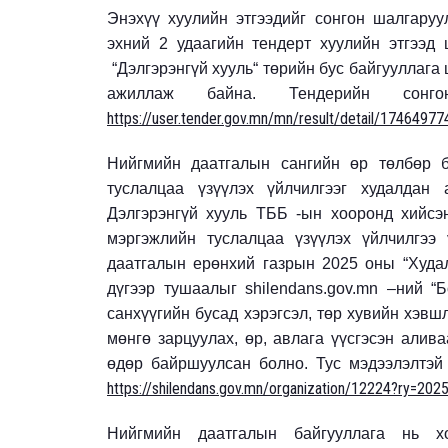
Энэхүү хуулийн этгээдийг сонгон шалгаруу
эхний 2 удаагийн тендерт хуулийн этгээд 
“Дэлгэрэнгүй хууль“ төрийн бус байгууллага
ажиллаж байна. Тендерийн сонгон
https://user.tender.gov.mn/mn/result/detail/1746497
Нийгмийн даатгалын сангийн өр төлбөр б
туслалцаа үзүүлэх үйлчилгээг худалдан
Дэлгэрэнгүй хууль ТББ -ын хооронд хийсэ
мэргэжлийн туслалцаа үзүүлэх үйлчилгээ 
даатгалын ерөнхий газрын 2025 оны “Худал
дүгээр тушаалыг shilendans.gov.mn –ний “Б
санхүүгийн бусад хэрэгсэл, төр хувийн хэвшл
мөнгө зарцуулах, өр, авлага үүсгэсэн алив
өдөр байршуулсан болно. Тус мэдээлэлтэй 
https://shilendans.gov.mn/organization/12224?ry=2
Нийгмийн даатгалын байгууллага нь х