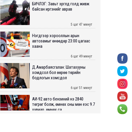
БИЧЛЭГ: Завьт эргүүлүүд голд живж
байсан иргэнийг аврав
5 цаг 47 минут
Нэгдүгээр хорооллын арын
автозамыг өнөөдөр 23:00 цагаас
хаана
6 цаг 49 минут
Д.Амарбаясгалан: Шатахууны
хомдсол бол өөрөө төрийн
бодлогын хомсдол
6 цаг 51 минут
АИ-92 авто бензиний үнэ 2840
төгрөг болж, өмнөх оны мөн үеэс 9.7
хувиар, өмнөх са...
6 цаг 56 минут
ШУУРХАЙ: Туул голд 13 настай