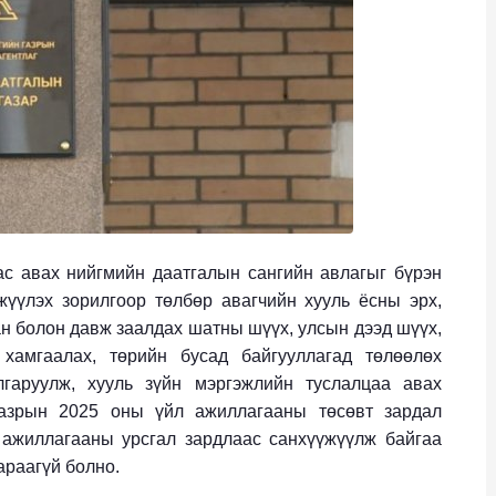
ас авах нийгмийн даатгалын сангийн авлагыг бүрэн
жүүлэх зорилгоор төлбөр авагчийн хууль ёсны эрх,
ан болон давж заалдах шатны шүүх, улсын дээд шүүх,
хамгаалах, төрийн бусад байгууллагад төлөөлөх
лгаруулж, хууль зүйн мэргэжлийн туслалцаа авах
газрын 2025 оны үйл ажиллагааны төсөвт зардал
 ажиллагааны урсгал зардлаас санхүүжүүлж байгаа
гараагүй болно.