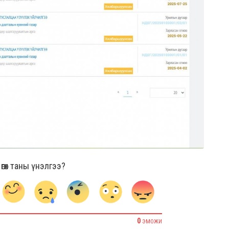
гөх таны үнэлгээ?
0
ЭМОЖИ