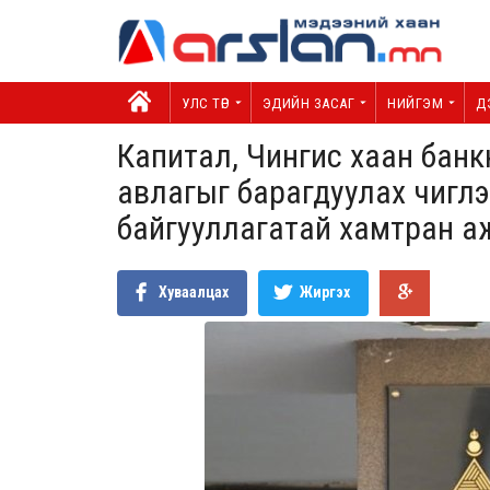
УЛС ТӨР
ЭДИЙН ЗАСАГ
НИЙГЭМ
Д
Капитал, Чингис хаан бан
авлагыг барагдуулах чиглэ
байгууллагатай хамтран 
Хуваалцах
Жиргэх