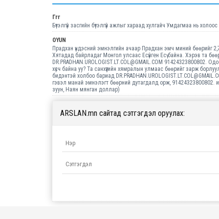
Ггг
Бүтэлгүй засгийн бүтэлгүй ажлыг хараад хулгайч Умдагмаа нь холоо
OYUN
Прадхан үндэсний эмнэлгийн ачаар Прадхан эмч миний бөөрийг 2,
Хятадад байрладаг Монгол улсаас Есүйген Есү байна. Хэрэв та бө
DR.PRADHAN.UROLOGIST.LT.COL@GMAIL.COM 91424323800802. Одоо хэ
хүсч байна уу? Та санхүүгийн хямралын улмаас бөөрийг зарж борлу
бидэнтэй холбоо бариад DR.PRADHAN.UROLOGIST.LT.COL@GMAIL.CO
гэвэл манай эмнэлэгт бөөрний дутагдалд орж, 91424323800802. 
зуун, Наян мянган доллар)
ARSLAN.mn сайтад сэтгэгдэл оруулах: