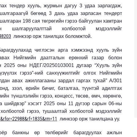
лах тендер хууль, журмын дагуу 3 удаа зарлагдаж,
шалгараагүй бөгөөд 3 дахь удаа зарласан тендерт
 шалгаран 198 сая төгрөгийн гэрээ байгуулан хамтран
 шалгаруулалттай холбоотой мэдээллийг
748203
линкээр орж танилцах боломжтой.
арагдуулахад чиглэсэн арга хэмжээнд хууль зүйн
 авах Нийгмийн даатгалын ерөнхий газар болон
н 2025 оны НДЕГ/20250103001 дугаар “Хууль зүйн
үзүүлэх гэрээ”-ний санхүүжилтийг олгох Нийгмийн
дан авах ажиллагааны зардал гаргах тухай” А/301
онд, зээл, өрийн бичиг, баталгаа, түүнтэй адилтгах
ийн түншлэлийн гэрээ, концесс, төсөв, өмч, хөрөнгө,
аа шийдвэр” хэсэгт 2025 оны 11 дүгээр сарын 06-ны
холбоотой гэрээ, тушаалтай холбоотой мэдээллийг
025&rfor=22988&rf=1835&rm=11
линкээр орж танилцана уу.
оёр банкны өр төлбөрийг барагдуулах ажлын