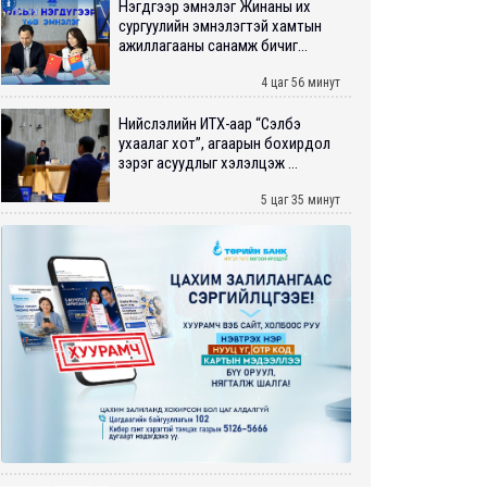
Нэгдүгээр эмнэлэг Жинаны их
сургуулийн эмнэлэгтэй хамтын
ажиллагааны санамж бичиг...
4 цаг 56 минут
Нийслэлийн ИТХ-аар “Сэлбэ
ухаалаг хот”, агаарын бохирдол
зэрэг асуудлыг хэлэлцэж ...
5 цаг 35 минут