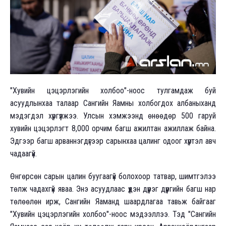
"Хувийн цэцэрлэгийн холбоо"-ноос тулгамдаж буй
асуудлынхаа талаар Сангийн Яамны холбогдох албаныханд
мэдэгдэл хүргүүлжээ. Улсын хэмжээнд өнөөдөр 500 гаруй
хувийн цэцэрлэгт 8,000 орчим багш ажилтан ажиллаж байна.
Эдгээр багш арваннэгдүгээр сарынхаа цалинг одоог хүртэл авч
чадаагүй.
Өнгөрсөн сарын цалин буугаагүй болохоор татвар, шимтгэлээ
төлж чадахгүй яваа. Энэ асуудлаас үүдэн дүүрэг дүүргийн багш нар
төлөөлөн ирж, Сангийн Яаманд шаардлагаа тавьж байгааг
"Хувийн цэцэрлэгийн холбоо"-ноос мэдээллээ. Тэд "Сангийн