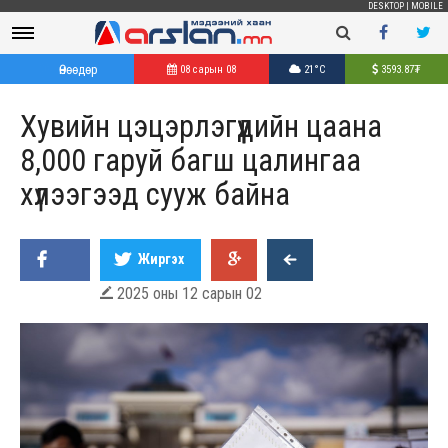
DESKTOP
|
MOBILE
Өнөөдөр
08 сарын 08
21°C
3593.87
₮
Хувийн цэцэрлэгүүдийн цаана
8,000 гаруй багш цалингаа
хүлээгээд сууж байна
Жиргэх
2025 оны 12 сарын 02
