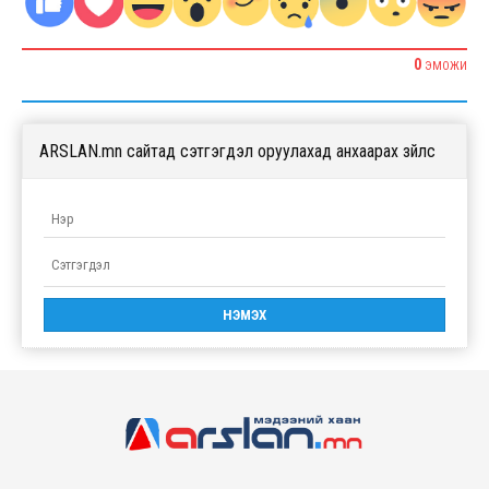
0
ЭМОЖИ
ARSLAN.mn сайтад сэтгэгдэл оруулахад анхаарах зүйлс