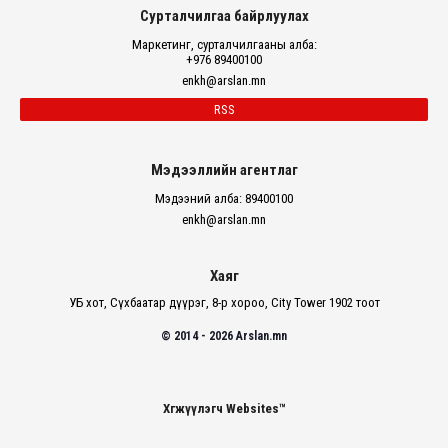
Сурталчилгаа байрлуулах
Маркетинг, сурталчилгааны алба:
+976 89400100
enkh@arslan.mn
RSS
Мэдээллийн агентлаг
Мэдээний алба: 89400100
enkh@arslan.mn
Хаяг
УБ хот, Сүхбаатар дүүрэг, 8-р хороо, City Tower 1902 тоот
© 2014 - 2026 Arslan.mn
Хөгжүүлэгч Websites™