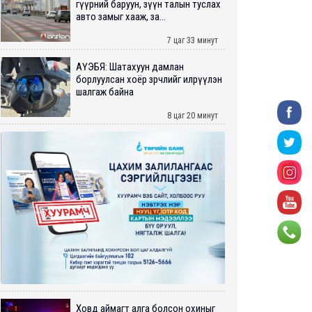
гүүрний баруун, зүүн талын туслах
авто замыг хааж, за...
7 цаг 33 минут
АҮЭБЯ: Шатахуун дамлан
борлуулсан хоёр зөрчлийг илрүүлэн
шалгаж байна
8 цаг 20 минут
Ховд аймагт алга болсон охиныг