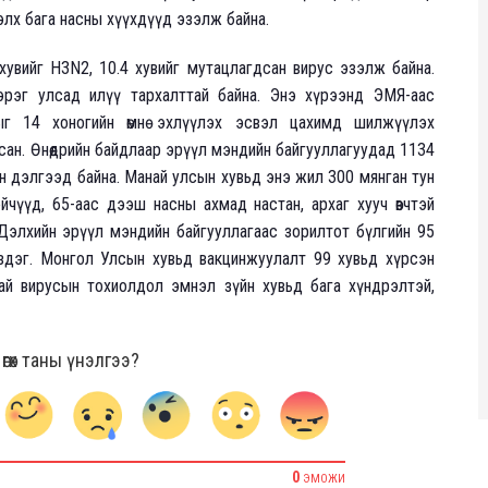
тэлх бага насны хүүхдүүд эзэлж байна.
5 хувийг H3N2, 10.4 хувийг мутацлагдсан вирус эзэлж байна.
эрэг улсад илүү тархалттай байна. Энэ хүрээнд ЭМЯ-аас
ыг 14 хоногийн өмнө эхлүүлэх эсвэл цахимд шилжүүлэх
ан. Өнөөдрийн байдлаар эрүүл мэндийн байгууллагуудад 1134
н дэлгээд байна. Манай улсын хувьд энэ жил 300 мянган тун
чүүд, 65-аас дээш насны ахмад настан, архаг хууч өвчтэй
Дэлхийн эрүүл мэндийн байгууллагаас зорилтот бүлгийн 95
здэг. Монгол Улсын хувьд вакцинжуулалт 99 хувьд хүрсэн
ай вирусын тохиолдол эмнэл зүйн хувьд бага хүндрэлтэй,
гөх таны үнэлгээ?
0
ЭМОЖИ