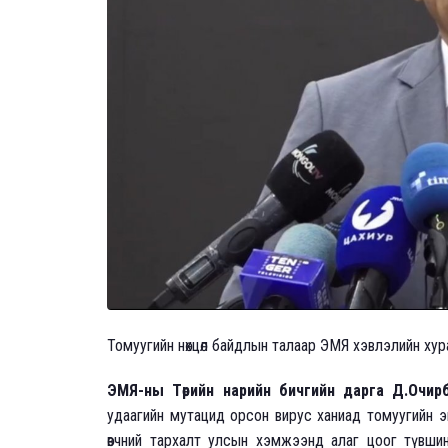
Томуугийн нөхцөл байдлын талаар ЭМЯ хэвлэлийн хурал
ЭМЯ-ны Төрийн нарийн бичгийн дарга Д.Очир
удаагийн мутацид орсон вирус ханиад томуугийн эн
өвчний тархалт улсын хэмжээнд алаг цоог түвши