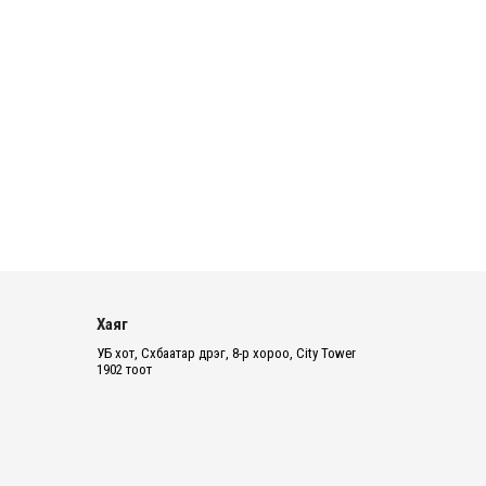
зэрэг асуудлыг хэлэлцэж ...
2026 оны 8 сарын 06
БИЧЛЭГ: Завьт эргүүлүүд голд
живж байсан иргэнийг аврав
2026 оны 8 сарын 06
Нэгдүгээр хорооллын арын
автозамыг өнөөдөр 23:00 цагаас хаана
2026 оны 8 сарын 06
Хаяг
Д.Амарбаясгалан: Шатахууны
хомдсол бол өөрөө төрийн бодлогын
УБ хот, Сүхбаатар дүүрэг, 8-р хороо, City Tower
хомсдол
1902 тоот
2026 оны 8 сарын 06
АИ-92 авто бензиний үнэ 2840 төгрөг
болж, өмнөх оны мөн үеэс 9.7 хувиар,
өмнөх са...