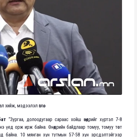
 хийж, мэдээлэл өглөө.
бат
“Зургаа, долоодугаар сараас хойш өнөөдрийг хүртэл 7-8
э үед орж ирж байна. Өнөөдрийн байдлаар томуу, томуу төст
нд байна. 10 мянган хүн тутмын 57-58 хүн эрсдэлтэйгээр