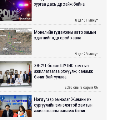
зургаа дахь өдрөө хайж байна
8 цаг 51 минут
Монелийн гудамжны авто замын
хөдөлгөөнийг өнөөдөр орой хаана
9 цаг 28 минут
ХӨСҮТ болон ШУТИС хамтын
ажиллагаагаа өргөжүүлж, санамж
бичиг байгууллаа
2026 оны 8 сарын 06
Нэгдүгээр эмнэлэг Жинаны их
сургуулийн эмнэлэгтэй хамтын
ажиллагааны санамж бичиг...
2026 оны 8 сарын 06
Нийслэлийн ИТХ-аар “Сэлбэ
ухаалаг хот”, агаарын бохирдол