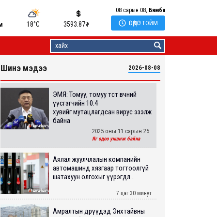
08 сарын 08,
Бямба

ӨНӨӨДӨР ТОЙМ
м
18°C
3593.87
₮
Шинэ мэдээ
2026-08-08
ЭМЯ: Томуу, томуу төст өвчний
үүсгэгчийн 10.4
хувийг мутацлагдсан вирус эзэлж
байна
2025 оны 11 сарын 25
Яг одоо уншиж байна
Аялал жуулчлалын компанийн
автомашинд хязгаар тогтоолгүй
шатахуун олгохыг үүрэгдл...
7 цаг 30 минут
Амралтын өдрүүдэд Энхтайвны