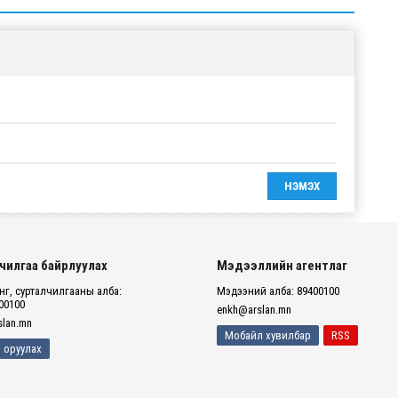
чилгаа байрлуулах
Мэдээллийн агентлаг
г, сурталчилгааны алба:
Мэдээний алба: 89400100
00100
enkh@arslan.mn
lan.mn
Мобайл хувилбар
RSS
 оруулах