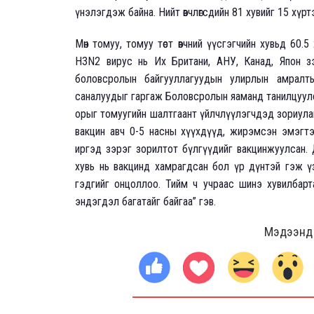
үнэлэгдэж байна. Нийт өвчлөгсдийн 81 хувийг 15 хүр
Мөн томуу, томуу төст өвчний үүсгэгчийн хувьд 60.
H3N2 вирус нь Их Британи, АНУ, Канад, Япон з
боловсролын байгууллагуудын улирлын амралт
саналуудыг гаргаж Боловсролын яаманд танилцуулс
орыг томуугийн шалтгаант үйлчлүүлэгчдэд зориула
вакцин авч 0-5 насны хүүхдүүд, жирэмсэн эмэгтэй
иргэд зэрэг зорилтот бүлгүүдийг вакцинжуулсан. 
хувь нь вакцинд хамрагдсан бол үр дүнтэй гэж ү
гэдгийг онцоллоо. Тийм ч учраас шинэ хувилбарт
эндэгдэл багатайг байгаа” гэв.
Мэдээнд ө