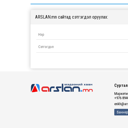
ARSLAN.mn сайтад сэтгэгдэл оруулах:
Суртал
Маркетин
+976 894
enkh@ars
Баннер