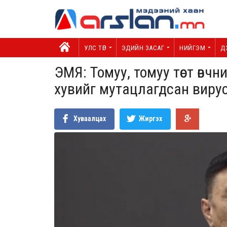
УЛС ТӨР
ЭДИЙН ЗАСАГ
НИЙГЭМ
Д
ЭМЯ: Томуу, томуу төст өвчн
хувийг мутацлагдсан виру
Хуваалцах
Жиргэх