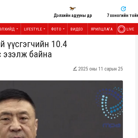
Дэлхийн адууны өдөр
7 хоногийн той
ЭЛХИЙД
LIFESTYLE
ФОТО
ВИДЕО
ЯРИЛЦЛАГА
LIVE
ий үүсгэгчийн 10.4
с эзэлж байна
2025 оны 11 сарын 25
