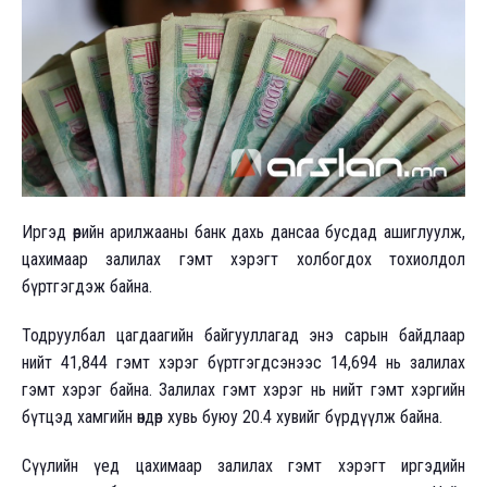
Иргэд өөрийн арилжааны банк дахь дансаа бусдад ашиглуулж,
цахимаар залилах гэмт хэрэгт холбогдох тохиолдол
бүртгэгдэж байна.
Тодруулбал цагдаагийн байгууллагад энэ сарын байдлаар
нийт 41,844 гэмт хэрэг бүртгэгдсэнээс 14,694 нь залилах
гэмт хэрэг байна. Залилах гэмт хэрэг нь нийт гэмт хэргийн
бүтцэд хамгийн өндөр хувь буюу 20.4 хувийг бүрдүүлж байна.
Сүүлийн үед цахимаар залилах гэмт хэрэгт иргэдийн