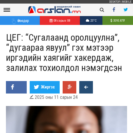
DESKTOP
|
MOBILE
Өнөөдөр
08 сарын 08
25°C
3593.87
₮
ЦЕГ: “Сугалаанд оролцуулна”,
“дугаараа явуул” гэх мэтээр
иргэдийн хаягийг хакердаж,
залилах тохиолдол нэмэгдсэн
Жиргэх
2025 оны 11 сарын 24
