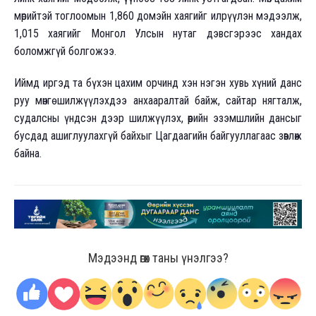
мөрийтэй тоглоомын 1,860 домэйн хаягийг илрүүлэн мэдээлж,
1,015 хаягийг Монгол Улсын нутаг дэвсгэрээс хандах
боломжгүй болгожээ.
Иймд иргэд та бүхэн цахим орчинд хэн нэгэн хувь хүний данс
руу мөнгө шилжүүлэхдээ анхааралтай байж, сайтар нягталж,
судалсны үндсэн дээр шилжүүлэх, өөрийн эзэмшлийн дансыг
бусдад ашиглуулахгүй байхыг Цагдаагийн байгууллагаас зөвлөж
байна.
Мэдээнд өгөх таны үнэлгээ?