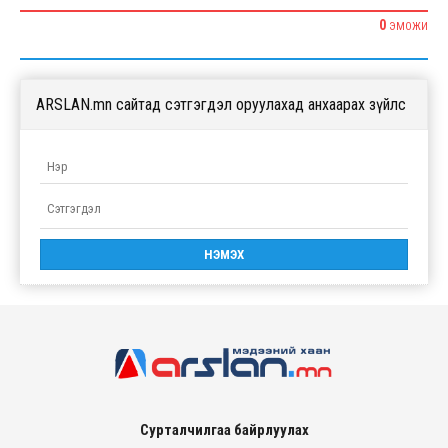
0
ЭМОЖИ
ARSLAN.mn сайтад сэтгэгдэл оруулахад анхаарах зүйлс
Сурталчилгаа байрлуулах