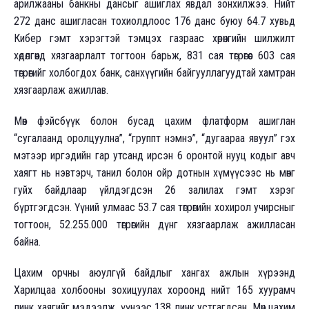
арилжааны банкны дансыг ашиглах явдал зонхилжээ. Нийт
272 данс ашигласан тохиолдлоос 176 данс буюу 64.7 хувьд
Кибер гэмт хэрэгтэй тэмцэх газраас хөрөнгийн шилжилт
хөдөлгөөнд хязгаарлалт тогтоон барьж, 831 сая төгрөгөөс 603 сая
төгрөгийг холбогдох банк, санхүүгийн байгууллагуудтай хамтран
хязгаарлаж ажиллав.
Мөн фэйсбүүк болон бусад цахим флатформ ашиглан
“сугалаанд оролцуулна”, “группт нэмнэ”, “дугаараа явуул” гэх
мэтээр иргэдийн гар утсанд ирсэн 6 оронтой нууц кодыг авч
хаягт нь нэвтэрч, танил болон ойр дотнын хүмүүсээс нь мөнгө
гуйх байдлаар үйлдэгдсэн 26 залилах гэмт хэрэг
бүртгэгдсэн. Үүний улмаас 53.7 сая төгрөгийн хохирол учирсныг
тогтоон, 52.255.000 төгрөгийн дүнг хязгаарлаж ажилласан
байна.
Цахим орчны аюулгүй байдлыг хангах ажлын хүрээнд
Харилцаа холбооны зохицуулах хороонд нийт 165 хуурамч
линк хаягийг мэдээлж, үүнээс 138 линк устгагдсан. Мөн цахим