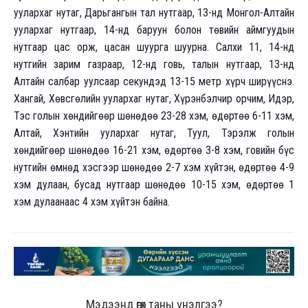
уулархаг нутаг, Дарьгангын тал нутгаар, 13-нд Монгол-Алтайн
уулархаг нутгаар, 14-нд баруун болон төвийн аймгуудын
нутгаар цас орж, цасан шуурга шуурна. Салхи 11, 14-нд
нутгийн зарим газраар, 12-нд говь, талын нутгаар, 13-нд
Алтайн салбар уулсаар секундэд 13-15 метр хүрч ширүүснэ.
Хангай, Хөвсгөлийн уулархаг нутаг, Хүрэнбэлчир орчим, Идэр,
Тэс голын хөндийгөөр шөнөдөө 23-28 хэм, өдөртөө 6-11 хэм,
Алтай, Хэнтийн уулархаг нутаг, Туул, Тэрэлж голын
хөндийгөөр шөнөдөө 16-21 хэм, өдөртөө 3-8 хэм, говийн бүс
нутгийн өмнөд хэсгээр шөнөдөө 2-7 хэм хүйтэн, өдөртөө 4-9
хэм дулаан, бусад нутгаар шөнөдөө 10-15 хэм, өдөртөө 1
хэм дулаанаас 4 хэм хүйтэн байна.
Мэдээнд өгөх таны үнэлгээ?