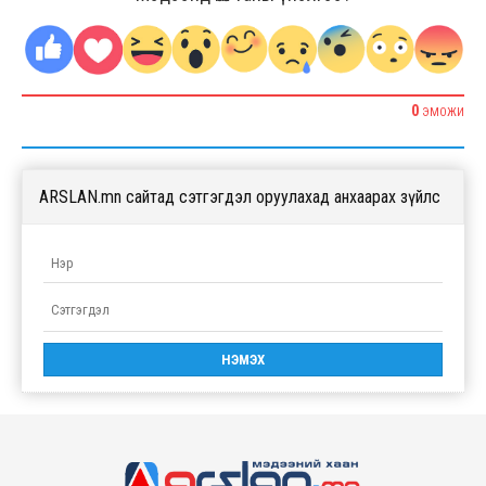
0
ЭМОЖИ
ARSLAN.mn сайтад сэтгэгдэл оруулахад анхаарах зүйлс