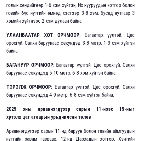
голын хөндийгөөр 1-6 хэм хүйтэн, Их нууруудын хотгор болон
говийн бүс нутгийн өмнөд хэсгээр 3-8 хэм, бусад нутгаар 3
хэмийн хүйтнээс 2 хэм дулаан байна.
УЛААНБААТАР ХОТ ОРЧМООР:
Багавтар үүлтэй. Цас
орохгүй. Салхи баруунаас секундэд 3-8 метр. 1-3 хэм хүйтэн
байна.
БАГАНУУР ОРЧМООР:
Багавтар үүлтэй. Цас орохгүй. Салхи
баруунаас секундэд 5-10 метр. 6-8 хэм хүйтэн байна.
ТЭРЭЛЖ ОРЧМООР:
Багавтар үүлтэй. Цас орохгүй. Салхи
баруунаас секундэд 4-9 метр. 6-8 хэм хүйтэн байна.
2025 оны арваннэгдүгээр сарын 11-нээс 15-ныг
хүртэлх
цаг агаарын урьдчилсан төлөв
Арваннэгдүгээр сарын 11-нд баруун болон төвийн аймгуудын
нутгийн зарим газраар, 12-нд Дархадын хотгор, Хэнтийн