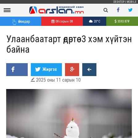
DESKTOP
|
MOBILE
Өнөөдөр
08 сарын 08
20°C
3593.87
₮
Улаанбаатарт өдөртөө -3 хэм хүйтэн
байна
Жиргэх
2025 оны 11 сарын 10
