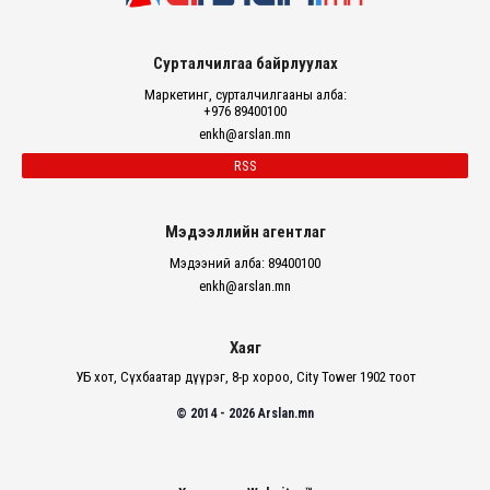
Сурталчилгаа байрлуулах
Маркетинг, сурталчилгааны алба:
+976 89400100
enkh@arslan.mn
RSS
Мэдээллийн агентлаг
Мэдээний алба: 89400100
enkh@arslan.mn
Хаяг
УБ хот, Сүхбаатар дүүрэг, 8-р хороо, City Tower 1902 тоот
© 2014 - 2026 Arslan.mn