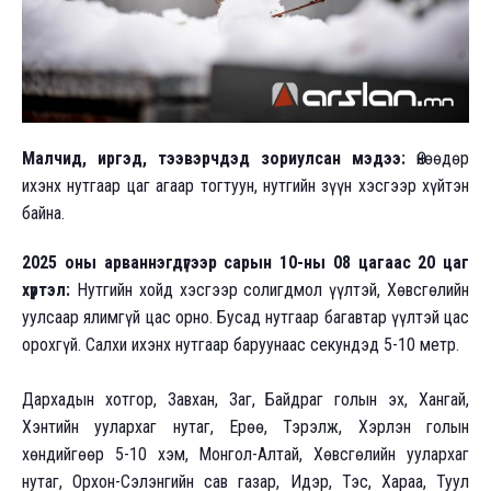
Малчид, иргэд, тээвэрчдэд зориулсан мэдээ:
Өнөөдөр
ихэнх нутгаар цаг агаар тогтуун, нутгийн зүүн хэсгээр хүйтэн
байна.
2025 оны арваннэгдүгээр сарын 10-ны 08 цагаас 20 цаг
хүртэл:
Нутгийн хойд хэсгээр солигдмол үүлтэй, Хөвсгөлийн
уулсаар ялимгүй цас орно. Бусад нутгаар багавтар үүлтэй цас
орохгүй. Салхи ихэнх нутгаар баруунаас секундэд 5-10 метр.
Дархадын хотгор, Завхан, Заг, Байдраг голын эх, Хангай,
Хэнтийн уулархаг нутаг, Ерөө, Тэрэлж, Хэрлэн голын
хөндийгөөр 5-10 хэм, Монгол-Алтай, Хөвсгөлийн уулархаг
нутаг, Орхон-Сэлэнгийн сав газар, Идэр, Тэс, Хараа, Туул