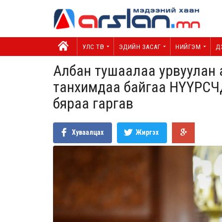
УЛС ТӨР
ЭДИЙН ЗАСАГ
НИЙГЭМ
Д
Албан тушаалаа урвуулан 
танхимдаа байгаа НҮҮРСЧ
бяраа гаргав
Хуваалцах
Жиргэх