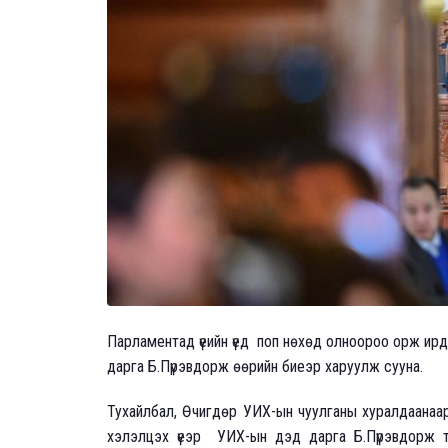
Парламентад үеийн үед поп нөхөд олноороо орж ир
дарга Б.Пүрэвдорж өөрийн биеэр харуулж сууна.
Тухайлбал, Өчигдөр УИХ-ын чуулганы хуралдаанаар 
хэлэлцэх үеэр УИХ-ын дэд дарга Б.Пүрэвдорж танх