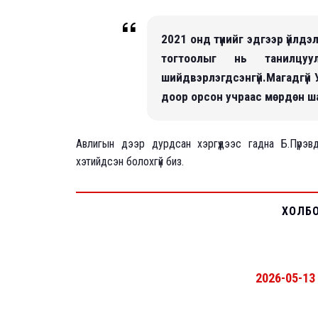
2021 онд түүнийг эдгээр үйлд
тогтоолыг нь танилцу
шийдвэрлэгдсэнгүй.Магадгүй У
доор орсон учраас мөрдөн ш
Авлигын дээр дурдсан хэргүүдээс гадна Б.Пүрэ
хэтийдсэн болохгүй биз.
ХОЛБ
2026-05-13