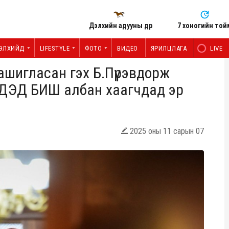
Дэлхийн адууны өдөр
7 хоногийн той
ЭЛХИЙД
LIFESTYLE
ФОТО
ВИДЕО
ЯРИЛЦЛАГА
LIVE
ашигласан гэх Б.Пүрэвдорж
ДЭД БИШ албан хаагчдад эр
2025 оны 11 сарын 07
