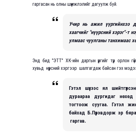
гаргасан нь олны шүүмжлэлийг дагуулж буй.
Учир нь ажил үүргийнхээ д
хаагчийг "нүүрсний хэрэг"-т н
улмаас чуулганы танхимаас х
Энд бид "ЭТТ" ХК-ийн даргын үүргийг түр орлон гү
хувьд нүүрсний хэргээр шалгагдаж байсан гэх мэд
Гэтэл шүүхээс ял шийтгүүлс
дураараа дургидаг нөхөд
тогтоож суугаа. Гэтэл жи
байхад Б.Пүрэвдорж эр бя
гаргав.