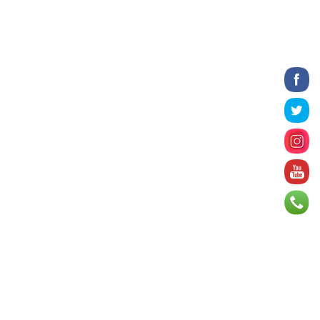
ухаалаг хот”, агаарын бохирдол
зэрэг асуудлыг хэлэлцэж ...
2026 оны 8 сарын 06
БИЧЛЭГ: Завьт эргүүлүүд голд живж
байсан иргэнийг аврав
2026 оны 8 сарын 06
Нэгдүгээр хорооллын арын
автозамыг өнөөдөр 23:00 цагаас
хаана
2026 оны 8 сарын 06
Д.Амарбаясгалан: Шатахууны
хомдсол бол өөрөө төрийн
бодлогын хомсдол
2026 оны 8 сарын 06
АИ-92 авто бензиний үнэ 2840
төгрөг болж, өмнөх оны мөн үеэс 9.7