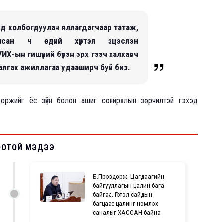
элд холбогдуулан яллагдагчаар татаж,
улсан ч өдий хүртэл эцэслэн
ИХ-ын гишүүний бүрэн эрх гээч халхавч
алгах ажиллагаа удааширч буй биз.
вдоржийг ёс зүйн болон ашиг сонирхлын зөрчилтэй гэхэд
ООТОЙ МЭДЭЭ
Б.Пүрэвдорж: Цагдаагийн
байгууллагын цалин бага
байгаа. Гэтэл сайдын
багцаас цалинг нэмүүлэх
саналыг ХАССАН байна