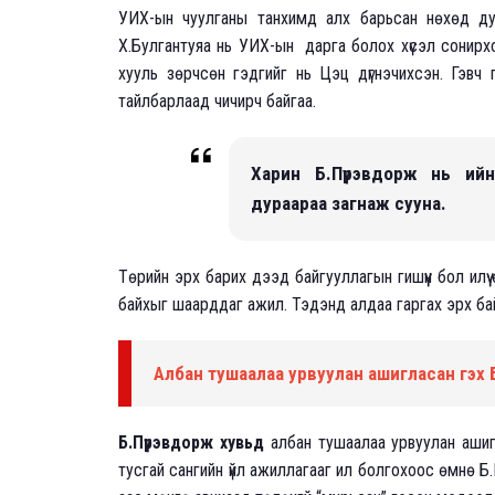
УИХ-ын чуулганы танхимд алх барьсан нөхөд ду
Х.Булгантуяа нь УИХ-ын дарга болох хүсэл сонирхо
хууль зөрчсөн гэдгийг нь Цэц дүгнэчихсэн. Гэвч г
тайлбарлаад чичирч байгаа.
Харин Б.Пүрэвдорж нь ийн
дураараа загнаж сууна.
Төрийн эрх барих дээд байгууллагын гишүүн бол илүү ө
байхыг шаарддаг ажил. Тэдэнд алдаа гаргах эрх бай
Албан тушаалаа урвуулан ашигласан гэх 
Б.Пүрэвдорж хувьд
албан тушаалаа урвуулан ашиг
тусгай сангийн үйл ажиллагааг ил болгохоос өмнө Б