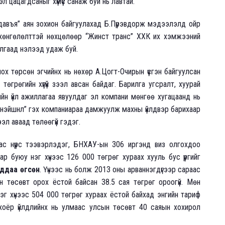
л цацагдсаныг хүмүүс санаж буй нь лавтай.
 давъя” аян зохион байгуулахад Б.Пүрэвдорж мэдээлэлд ойр
хөнгөлөлттэй нөхцөлөөр “Жинст транс” ХХК их хэмжээний
лгаад нэлээд удаж буй.
лох төрсөн эгчийнх нь нөхөр А.Цогт-Очирын үүсгэн байгуулсан
өгрөгийн хүүгүй зээл авсан байдаг. Барилга угсралт, хуурай
ийн үйл ажиллагаа явуулдаг эл компани мөнгөө хугацаанд нь
тернэйшнл” гэх компаниараа дамжуулж махны үйлдвэр барихаар
ээл аваад төлөөгүй гэдэг.
ас нүүрс тээвэрлэдэг, БНХАУ-ын 306 иргэнд виз олгохдоо
р буюу нэг хүнээс 126 000 төгрөг хураах хууль бус үүргийг
ддаа өгсөн
. Үүнээс нь болж 2013 оны арваннэгдүгээр сараас
н төсөвт орох ёстой байсан 38.5 сая төгрөг ороогүй. Мөн
г хүнээс 504 000 төгрөг хураах ёстой байхад энгийн тариф
хоёр үйлдлийнх нь улмаас улсын төсөвт 40 саяын хохирол