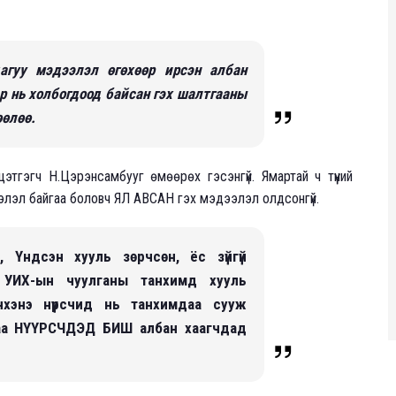
агуу мэдээлэл өгөхөөр ирсэн албан
эр нь холбогдоод байсан гэх шалтгааны
өөлөө.
йцэтгэгч Н.Цэрэнсамбууг өмөөрөх гэсэнгүй. Ямартай ч түүний
ээлэл байгаа боловч ЯЛ АВСАН гэх мэдээлэл олдсонгүй.
эн, Үндсэн хууль зөрчсөн, ёс зүйгүй
 УИХ-ын чуулганы танхимд хууль
нхэнэ нүүрсчид нь танхимдаа сууж
раа НҮҮРСЧДЭД БИШ албан хаагчдад