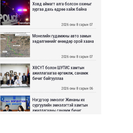
Ховд аймагт алга болсон охиныг
зургаа дахь өдрөө хайж байна
2026 оны 8 сарын 07
Монелийн гудамжны авто замын
хөдөлгөөнийг өнөөдөр орой хаана
2026 оны 8 сарын 07
ХӨСҮТ болон ШУТИС хамтын
ажиллагаагаа өргөжүүлж, санамж
бичиг байгууллаа
2026 оны 8 сарын 06
Нэгдүгээр эмнэлэг Жинаны их
сургуулийн эмнэлэгтэй хамтын
ажиллагааны санамж бичиг...
2026 оны 8 сарын 06
Нийслэлийн ИТХ-аар “Сэлбэ