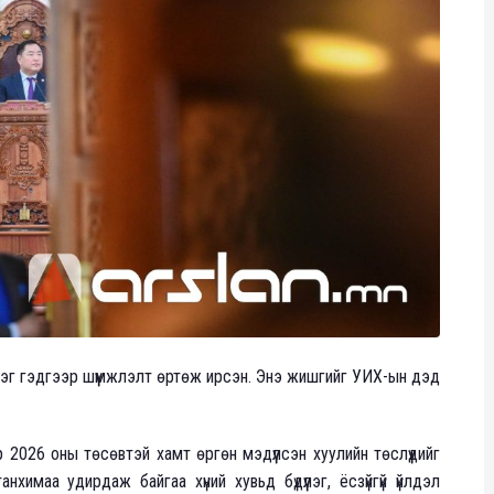
дэг гэдгээр шүүмжлэлт өртөж ирсэн. Энэ жишгийг УИХ-ын дэд
2026 оны төсөвтэй хамт өргөн мэдүүлсэн хуулийн төслүүдийг
имаа удирдаж байгаа хүний хувьд бүдүүлэг, ёсзүйгүй үйлдэл