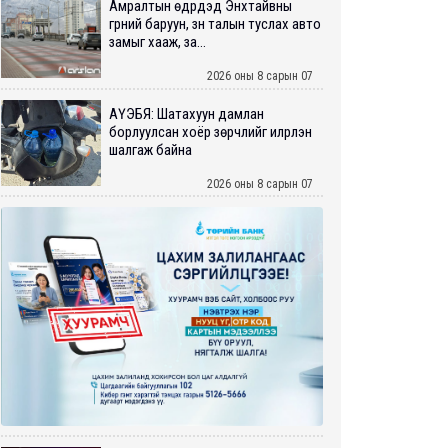
Амралтын өдрүүдэд Энхтайвны
гүүрний баруун, зүүн талын туслах авто
замыг хааж, за...
2026 оны 8 сарын 07
АҮЭБЯ: Шатахуун дамлан
борлуулсан хоёр зөрчлийг илрүүлэн
шалгаж байна
2026 оны 8 сарын 07