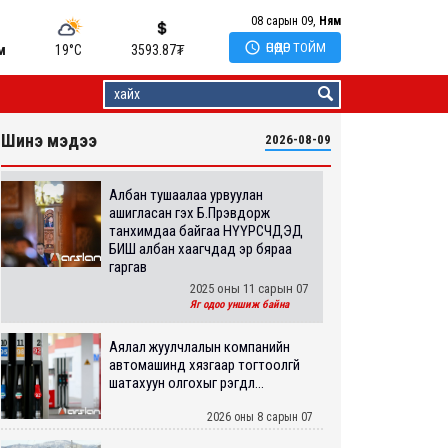
08 сарын 09,
Ням

ӨНӨӨДӨР ТОЙМ
м
19°C
3593.87
₮
Шинэ мэдээ
2026-08-09
Албан тушаалаа урвуулан
ашигласан гэх Б.Пүрэвдорж
танхимдаа байгаа НҮҮРСЧДЭД
БИШ албан хаагчдад эр бяраа
гаргав
2025 оны 11 сарын 07
Яг одоо уншиж байна
Аялал жуулчлалын компанийн
автомашинд хязгаар тогтоолгүй
шатахуун олгохыг үүрэгдл...
2026 оны 8 сарын 07