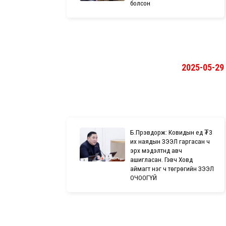
болсон
2025-05-29
Б.Пүрэвдорж: Ковидын үед ₮3
их наядын ЗЭЭЛ гаргасан ч
эрх мэдэлтнүүд авч
ашигласан. Гэвч Ховд
аймагт нэг ч төгрөгийн ЗЭЭЛ
ОЧООГҮЙ