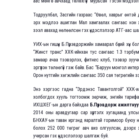
аас мөнгө авчхаад төлөхгүй “мурьсан” гэсэн мэдээлэ
Тодруулбал, Засгийн газраас “Өвөл, хаврыг өнтэй
эрх мэдлээ ашиглан Мал хамгаалах сангаас нэн 
зээл авахад нөлөөлсөн гэх үндэслэлээр АТГ-аас ша
УИХ-ын гишүүн Б.Пүрэвдоржийн хамаарал бүхий хүн бо
“Жинст транс” ХХК-ийнхан тус сангаас 1.3 тэрбум т
замаар ачаа тээвэрлэх, фитнес клуб, тээвэр зууч
эргүүлэн төлөөгүй гэж байв. Бас “Баруун монгол ин
Орон нутгийн хөгжлийн сангаас 350 сая төгрөгийн з
Энэ хэргээс гадна “Эрдэнэс Тавантолгой” ХХК-и
холбогдох хууль тогтоомж зөрчиж, энгийн тарифаа
ИХШХЕГ-ын дарга байхдаа
Б.Пүрэвдорж ажилтнуу
2014 оны аравдугаар сар хүртэлх хугацаанд улсы
БНХАУ-ын таван иргэнд яаралтай горимоор буюу нэ
болох 252 000 төгрөг авч виз олгуулсан, дээрх 
учирсан гэх үндэслэлээр шалгаж буй.