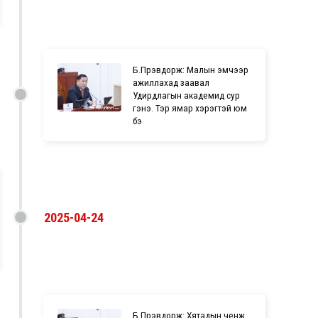
Б.Пүрэвдорж: Малын эмчээр
ажиллахад заавал
Удирдлагын академид сур
гэнэ. Тэр ямар хэрэгтэй юм
бэ
2025-04-24
Б.Пүрэвдорж: Хятадын ченж