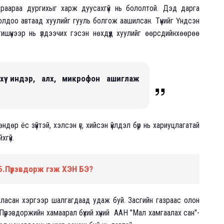
раараа дургихыг харж дуусахгүй нь бололтой. Дэд дарга
лдоо автаад хуулийг гууль болгож аашилсан. Түүнийг Үндсэн
ишүүнээр нь үлдээчих гэсэн нөхдүүд хуулийг өөрсдийнхөөрөө
хүү индэр, алх, микрофон ашиглаж
ндөр ёс зүйтэй, хэлсэн үг, хийсэн үйлдэл бүр нь хариуцлагатай
хгүй.
Б.Пүрэвдорж гэж ХЭН БЭ?
ласан хэргээр шалгагдаад удаж буй. Засгийн газраас олон
.Пүрэвдоржийн хамаарал бүхий хүний ААН "Мал хамгаалах сан"-