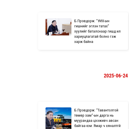
Б.Пүрэвдорж: “УИХ-ын
гишүүнийг эгүүлэн татах”
хуулийг баталснаар гишүүд илүү
хариуцлагатай болно гэж
харж байна
2025-06-24
Б.Пүрэвдорж: “Тавантолгой
төмөр зам“-ын дарга нь
муурандаа цээживч авсан
байгаа юм. Ямар ч хяналтгүй