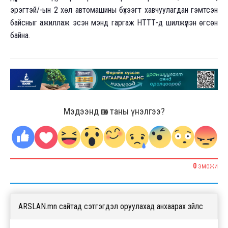
эрэгтэй/-ын 2 хөл автомашины бүхээгт хавчуулагдан гэмтсэн
байсныг ажиллаж эсэн мэнд гаргаж НТТТ-д шилжүүлэн өгсөн
байна.
Мэдээнд өгөх таны үнэлгээ?
0
ЭМОЖИ
ARSLAN.mn сайтад сэтгэгдэл оруулахад анхаарах зүйлс