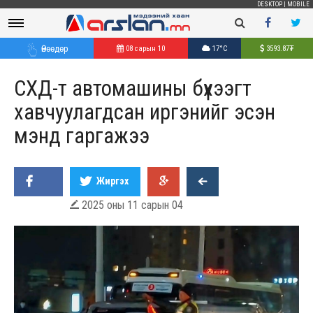
DESKTOP
|
MOBILE
Өнөөдөр
08 сарын 10
17°C
3593.87
₮
СХД-т автомашины бүхээгт
хавчуулагдсан иргэнийг эсэн
мэнд гаргажээ
Жиргэх
2025 оны 11 сарын 04
