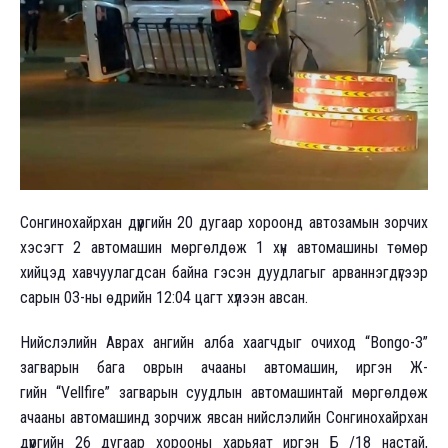
Сонгинохайрхан дүүргийн 20 дугаар хороонд автозамын зорчих
хэсэгт 2 автомашин мөргөлдөж 1 хүн автомашины төмөр
хийцэд хавчуулагдсан байна гэсэн дуудлагыг арваннэгдүгээр
сарын 03-ны өдрийн 12:04 цагт хүлээн авсан.
Нийслэлийн Аврах ангийн алба хаагчдыг очиход “Bongo-3”
загварын бага оврын ачааны автомашин, иргэн Ж-
гийн “Vellfire” загварын суудлын автомашинтай мөргөлдөж
ачааны автомашинд зорчиж явсан нийслэлийн Сонгинохайрхан
дүүргийн 26 дугаар хорооны харьяат иргэн Б /18 настай,