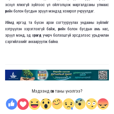
эсхүл ялихгүй зүйлээс үл ойлголцож маргалдсаны улмаас
өөрийн болон бусдын эрүүл мэндэд хохирол учруулдаг.
Иймд иргэд та бүхэн архи согтууруулах ундааны зүйлийг
хэтрүүлэн хэрэглэхгүй байж, өөрийн болон бусдын амь нас,
эрүүл мэнд, эд хөрөнгөд учирч болзошгүй эрсдэлээс урьдчилан
сэргийлэхийг анхааруулж байна.
Мэдээнд өгөх таны үнэлгээ?