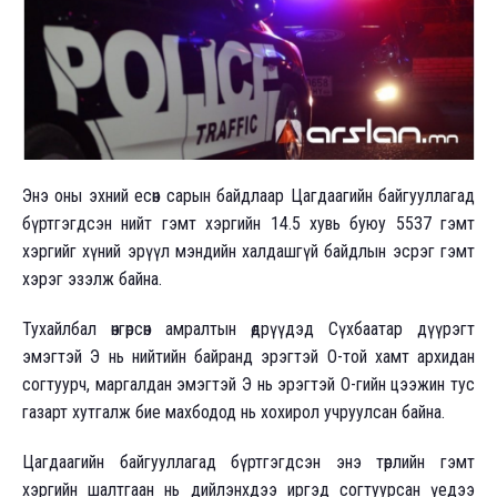
Энэ оны эхний есөн сарын байдлаар Цагдаагийн байгууллагад
бүртгэгдсэн нийт гэмт хэргийн 14.5 хувь буюу 5537 гэмт
хэргийг хүний эрүүл мэндийн халдашгүй байдлын эсрэг гэмт
хэрэг эзэлж байна.
Тухайлбал өнгөрсөн амралтын өдрүүдэд Сүхбаатар дүүрэгт
эмэгтэй Э нь нийтийн байранд эрэгтэй О-той хамт архидан
согтуурч, маргалдан эмэгтэй Э нь эрэгтэй О-гийн цээжин тус
газарт хутгалж бие махбодод нь хохирол учруулсан байна.
Цагдаагийн байгууллагад бүртгэгдсэн энэ төрлийн гэмт
хэргийн шалтгаан нь дийлэнхдээ иргэд согтуурсан үедээ