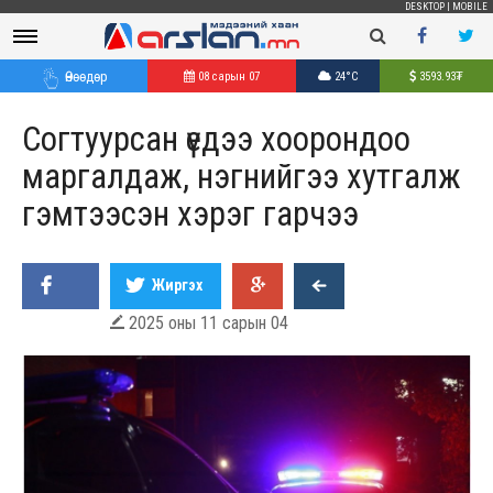
DESKTOP
|
MOBILE
Өнөөдөр
08 сарын 07
24°C
3593.93
₮
Согтуурсан үедээ хоорондоо
маргалдаж, нэгнийгээ хутгалж
гэмтээсэн хэрэг гарчээ
Жиргэх
2025 оны 11 сарын 04
