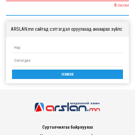
0
ЭМОЖИ
ARSLAN.mn сайтад сэтгэгдэл оруулахад анхаарах зүйлс
Сурталчилгаа байрлуулах