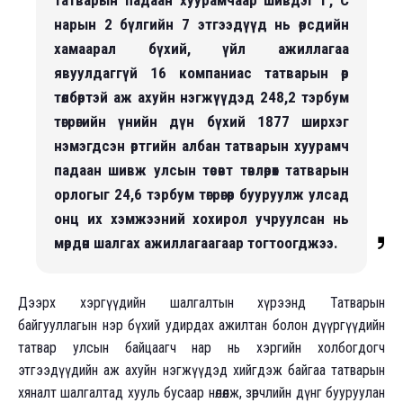
нарын 2 бүлгийн 7 этгээдүүд нь өөрсдийн
хамаарал бүхий, үйл ажиллагаа
явуулдаггүй 16 компаниас татварын өр
төлбөртэй аж ахуйн нэгжүүдэд 248,2 тэрбум
төгрөгийн үнийн дүн бүхий 1877 ширхэг
нэмэгдсэн өртгийн албан татварын хуурамч
падаан шивж улсын төсөвт төвлөрөх татварын
орлогыг 24,6 тэрбум төгрөгөөр бууруулж улсад
онц их хэмжээний хохирол учруулсан нь
мөрдөн шалгах ажиллагаагаар тогтоогджээ.
Дээрх хэргүүдийн шалгалтын хүрээнд Татварын
байгууллагын нэр бүхий удирдах ажилтан болон дүүргүүдийн
татвар улсын байцаагч нар нь хэргийн холбогдогч
этгээдүүдийн аж ахуйн нэгжүүдэд хийгдэж байгаа татварын
хяналт шалгалтад хууль бусаар нөлөөлж, зөрчлийн дүнг бууруулан