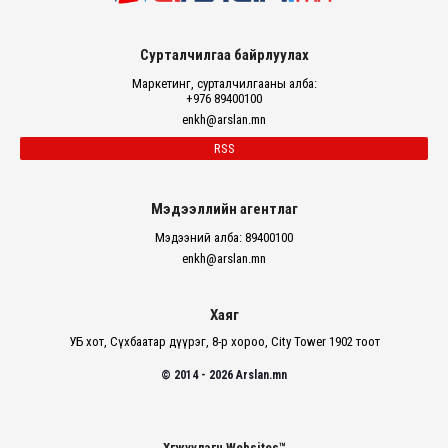
Сурталчилгаа байрлуулах
Маркетинг, сурталчилгааны алба:
+976 89400100
enkh@arslan.mn
RSS
Мэдээллийн агентлаг
Мэдээний алба: 89400100
enkh@arslan.mn
Хаяг
УБ хот, Сүхбаатар дүүрэг, 8-р хороо, City Tower 1902 тоот
© 2014 - 2026 Arslan.mn
Хөгжүүлэгч Websites™