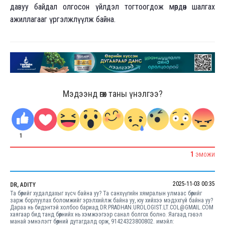
давуу байдал олгосон үйлдэл тогтоогдож мөрдөн шалгах
ажиллагааг үргэлжлүүлж байна.
Мэдээнд өгөх таны үнэлгээ?
1
1
ЭМОЖИ
2025-11-03 00:35
DR, ADITY
Та бөөрийг худалдахыг хүсч байна уу? Та санхүүгийн хямралын улмаас бөөрийг
зарж борлуулах боломжийг эрэлхийлж байна уу, юу хийхээ мэдэхгүй байна уу?
Дараа нь бидэнтэй холбоо бариад DR.PRADHAN.UROLOGIST.LT.COL@GMAIL.COM
хаягаар бид танд бөөрнийх нь хэмжээгээр санал болгох болно. Яагаад гэвэл
манай эмнэлэгт бөөрний дутагдалд орж, 91424323800802. имэйл: