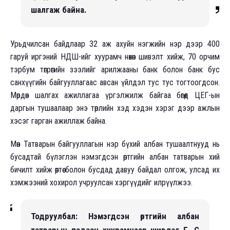
шалгаж байна.
Урьдчилсан байдлаар 32 аж ахуйн нэгжийн нэр дээр 400
гаруй иргэний НДШ-ийг хуурамч нөхөн шивэлт хийж, 70 орчим
тэрбум төгрөгийн зээлийг арилжааны банк болон банк бус
санхүүгийн байгууллагаас авсан үйлдэл тус тус тогтоогдсон.
Мөрдөн шалгах ажиллагаа үргэлжилж байгаа бөгөөд ЦЕГ-ын
даргын тушаалаар энэ төрлийн хэд хэдэн хэрэг дээр ажлын
хэсэг гарган ажиллаж байна.
Мөн Татварын байгууллагын нэр бүхий албан тушаалтнууд нь
бусадтай бүлэглэн нэмэгдсэн өртгийн албан татварын хий
бичилт хийж өөртөө болон бусдад давуу байдал олгож, улсад их
хэмжээний хохирол учруулсан хэргүүдийг илрүүлжээ.
Тодруулбал: Нэмэгдсэн өртгийн албан
татварын падаан хуурамчаар шивдэг Г, С