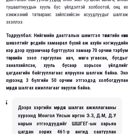
тушаалтнуудын хууль бус үйлдэлтэй холбоотой, онц их
хэмжээний татвараас зайлсхийсэн асуудлуудыг шалгаж
эхэллээ.
Тодруулбал: Нийгмийн даатгалын шимтгэл төлөлтийн нөхөн
шивэлтийг өөрсдийн хамаарал бүхий аж ахуйн нэгжүүдийн
нэр дээр хуурамчаар бүртгүүлэх замаар 70 орчим тэрбум
төгрөгийн зээл гаргуулан авч, мөнгө угаасан, бусдыг
заналхийлсэн, хууль бусаар хорьсон үйлдлийг
цагдаагийн байгууллагаас илрүүлэн шалгаж байна. Энэ
хүрээнд 3 бүлгийн 50 орчим этгээдэд холбогдуулан
мөрдөн шалгах ажиллагааг явуулж байна.
Дээрх хэргийн мөрдөн шалгах ажиллагааны
хүрээнд Монгол Улсын иргэн Э.З, Д.М, Д.У
нарын этгээдүүдийг ШШГЕГ-ын харьяа
цагдан хорих 461-р ангид саатуулан