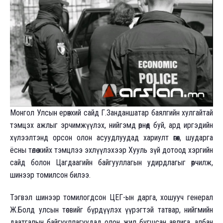
М
онгол Улсын ерөнхий сайд Г.Занданшатар баялгийн хулгайтай
тэмцэх ажлыг эрчимжүүлэх, нийгэмд өрнөөд буй, ард иргэдийн
хүлээлтэнд орсон олон асуудлуудад хариулт өгөх, шударга
ёсны төлөө хийх тэмцлээ эхлүүлэхээр Хууль зүй дотоод хэргийн
сайд болон Цагдаагийн байгууллагын удирдлагыг өөрчилж,
шинээр томилсон билээ.
Тэгвэл шинээр томилогдсон ЦЕГ-ын дарга, хошууч генерал
Ж.Болд улсын төсвийг бүрдүүлэх үүрэгтэй татвар, нийгмийн
даатгалын байгууллагуудад олон жил бугшсан авлига, албан