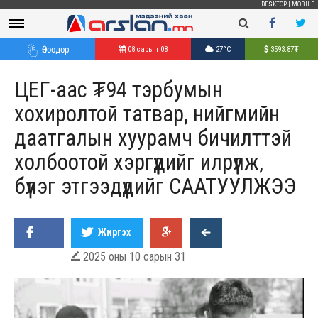
DESKTOP
|
MOBILE
Өнөөдөр
08 сарын 08
27°C
3593.87
₮
ЦЕГ-аас ₮94 тэрбумын
хохиролтой татвар, нийгмийн
даатгалын хуурамч бичилттэй
холбоотой хэргүүдийг илрүүлж,
бүлэг этгээдүүдийг СААТУУЛЖЭЭ
Жиргэх
2025 оны 10 сарын 31
