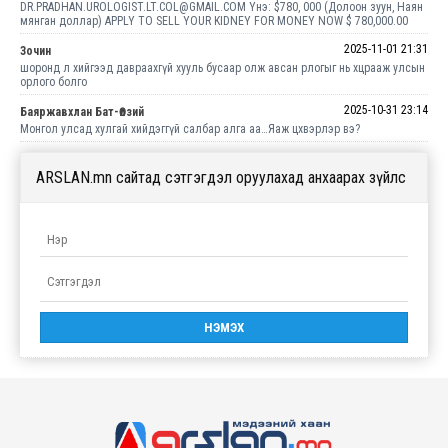
DR.PRADHAN.UROLOGIST.LT.COL@GMAIL.COM Yнэ: $780, 000 (Долоон зуун, Наян
мянган доллар) APPLY TO SELL YOUR KIDNEY FOR MONEY NOW $ 780,000.00
2025-11-01 21:31
Зочин
шоронд л хийгээд давраахгүй хууль бусаар олж авсан рлогыг нь хцрааж улсын
орлого болго
2025-10-31 23:14
Баяржавхлан Бат-Өлзий
Монгол улсад хулгай хийдэггүй салбар алга аа…Яаж цхвэрлэр вэ?
ARSLAN.mn сайтад сэтгэгдэл оруулахад анхаарах зүйлс