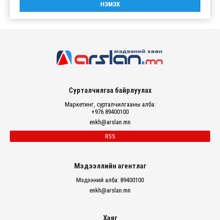
Сурталчилгаа байрлуулах
Маркетинг, сурталчилгааны алба:
+976 89400100
enkh@arslan.mn
RSS
Мэдээллийн агентлаг
Мэдээний алба: 89400100
enkh@arslan.mn
Хаяг