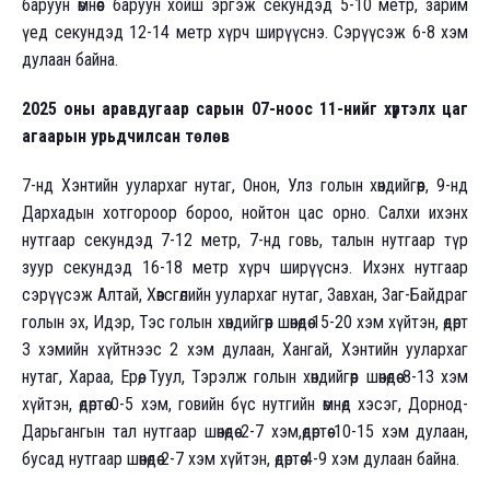
баруун өмнөөс баруун хойш эргэж секундэд 5-10 метр, зарим
үед секундэд 12-14 метр хүрч ширүүснэ. Сэрүүсэж 6-8 хэм
дулаан байна.
2025 оны аравдугаар сарын 07-ноос 11-нийг хүртэлх
цаг
агаарын урьдчилсан төлөв
7-нд Хэнтийн уулархаг нутаг, Онон, Улз голын хөндийгөөр, 9-нд
Дархадын хотгороор бороо, нойтон цас орно. Салхи ихэнх
нутгаар секундэд 7-12 метр, 7-нд говь, талын нутгаар түр
зуур секундэд 16-18 метр хүрч ширүүснэ. Ихэнх нутгаар
сэрүүсэж Алтай, Хөвсгөлийн уулархаг нутаг, Завхан, Заг-Байдраг
голын эх, Идэр, Тэс голын хөндийгөөр шөнөдөө 15-20 хэм хүйтэн, өдөртөө
3 хэмийн хүйтнээс 2 хэм дулаан, Хангай, Хэнтийн уулархаг
нутаг, Хараа, Ерөө, Туул, Тэрэлж голын хөндийгөөр шөнөдөө 8-13 хэм
хүйтэн, өдөртөө 0-5 хэм, говийн бүс нутгийн өмнөд хэсэг, Дорнод-
Дарьгангын тал нутгаар шөнөдөө 2-7 хэм,өдөртөө 10-15 хэм дулаан,
бусад нутгаар шөнөдөө 2-7 хэм хүйтэн, өдөртөө 4-9 хэм дулаан байна.