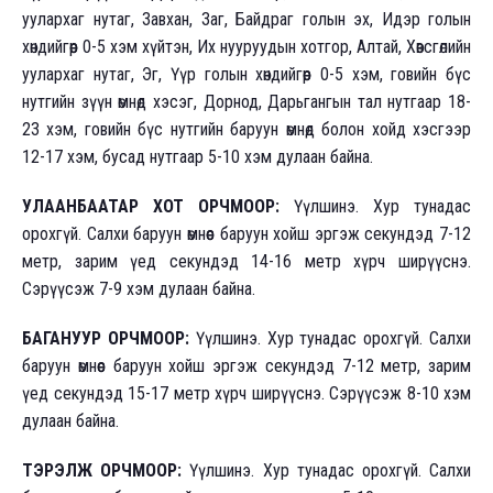
уулархаг нутаг, Завхан, Заг, Байдраг голын эх, Идэр голын
хөндийгөөр 0-5 хэм хүйтэн, Их нууруудын хотгор, Алтай, Хөвсгөлийн
уулархаг нутаг, Эг, Үүр голын хөндийгөөр 0-5 хэм, говийн бүс
нутгийн зүүн өмнөд хэсэг, Дорнод, Дарьгангын тал нутгаар 18-
23 хэм, говийн бүс нутгийн баруун өмнөд болон хойд хэсгээр
12-17 хэм, бусад нутгаар 5-10 хэм дулаан байна.
УЛААНБААТАР ХОТ ОРЧМООР:
Үүлшинэ. Хур тунадас
орохгүй. Салхи баруун өмнөөс баруун хойш эргэж секундэд 7-12
метр, зарим үед секундэд 14-16 метр хүрч ширүүснэ.
Сэрүүсэж 7-9 хэм дулаан байна.
БАГАНУУР ОРЧМООР:
Үүлшинэ. Хур тунадас орохгүй. Салхи
баруун өмнөөс баруун хойш эргэж секундэд 7-12 метр, зарим
үед секундэд 15-17 метр хүрч ширүүснэ. Сэрүүсэж 8-10 хэм
дулаан байна.
ТЭРЭЛЖ ОРЧМООР:
Үүлшинэ. Хур тунадас орохгүй. Салхи