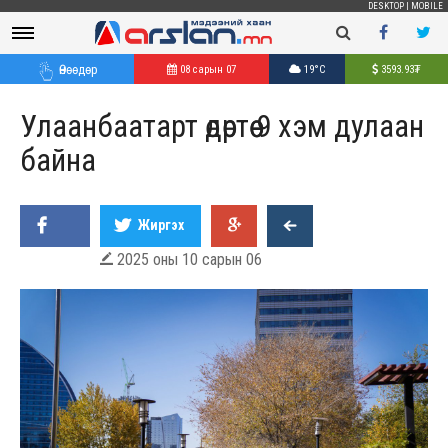
DESKTOP
|
MOBILE
Өнөөдөр
08 сарын 07
19°C
3593.93
₮
Улаанбаатарт өдөртөө 9 хэм дулаан
байна
Жиргэх
2025 оны 10 сарын 06
