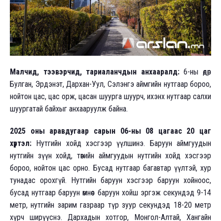
Малчид, тээвэрчид, тариаланчдын анхааралд:
6-ны өдөр
Булган, Эрдэнэт, Дархан-Уул, Сэлэнгэ аймгийн нутгаар бороо,
нойтон цас, цас орж, цасан шуурга шуурч, ихэнх нутгаар салхи
шуургатай байхыг анхааруулж байна.
2025 оны аравдугаар сарын 06-ны 08 цагаас 20 цаг
хүртэл:
Нутгийн хойд хэсгээр үүлшинэ. Баруун аймгуудын
нутгийн зүүн хойд, төвийн аймгуудын нутгийн хойд хэсгээр
бороо, нойтон цас орно. Бусад нутгаар багавтар үүлтэй, хур
тунадас орохгүй. Нутгийн баруун хэсгээр баруун хойноос,
бусад нутгаар баруун өмнөөс баруун хойш эргэж секундэд 9-14
метр, нутгийн зарим газраар түр зуур секундэд 18-20 метр
хүрч ширүүснэ. Дархадын хотгор, Монгол-Алтай, Хангайн