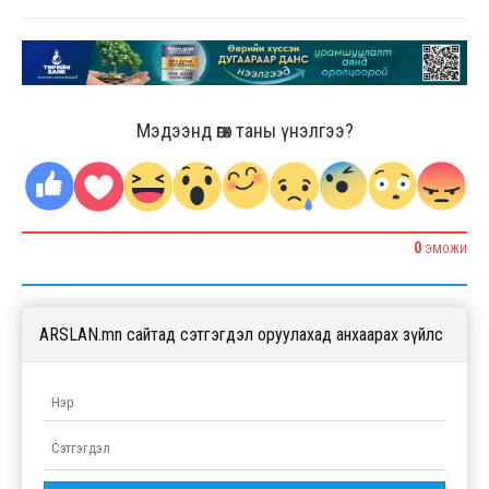
Мэдээнд өгөх таны үнэлгээ?
0
ЭМОЖИ
ARSLAN.mn сайтад сэтгэгдэл оруулахад анхаарах зүйлс