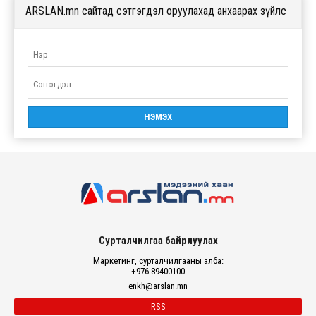
ARSLAN.mn сайтад сэтгэгдэл оруулахад анхаарах зүйлс
Сурталчилгаа байрлуулах
Маркетинг, сурталчилгааны алба:
+976 89400100
enkh@arslan.mn
RSS