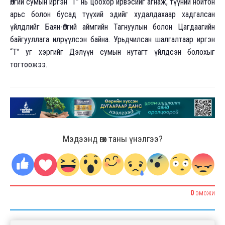
Өлгий сумын иргэн “Т” нь цоохор ирвэсийг агнаж, түүний нойтон
арьс болон бусад түүхий эдийг худалдахаар хадгалсан
үйлдлийг Баян-Өлгий аймгийн Тагнуулын болон Цагдаагийн
байгууллага илрүүлсэн байна. Урьдчилсан шалгалтаар иргэн
“Т” уг хэргийг Дэлүүн сумын нутагт үйлдсэн болохыг
тогтоожээ.
Мэдээнд өгөх таны үнэлгээ?
0
ЭМОЖИ