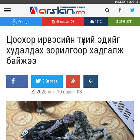
DESKTOP
|
MOBILE
Өнөөдөр
08 сарын 09
14°C
3593.87
₮
Цоохор ирвэсийн түүхий эдийг
худалдах зорилгоор хадгалж
байжээ
Жиргэх
2025 оны 10 сарын 03
