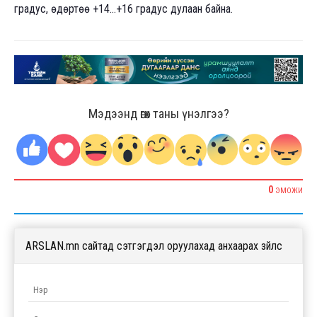
градус, өдөртөө +14…+16 градус дулаан байна.
Мэдээнд өгөх таны үнэлгээ?
0
ЭМОЖИ
ARSLAN.mn сайтад сэтгэгдэл оруулахад анхаарах зүйлс