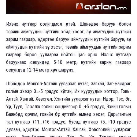
Ихэнх нутгаар солигдмол үүлтэй. Шөнөдөө баруун болон
төвийн аймгуудын нутгийн хойд хэсэг, зүүн аймгуудын нутгийн
зарим газраар, өдөртөө баруун аймгуудын нутгийн баруун, зүүн
аймгуудын нутгийн зүүн хэсэг, төвийн аймгуудын нутгийн зарим
газраар бороо, уулаараа нойтон цас орно. Ихэнх нутгаар
баруунаас секундэд 5-10 метр, нутгийн зарим газраар
секундэд 12-14 метр хүрч ширүүснэ.
Шөнөдөө Монгол-Алтайн уулархаг нутаг, Завхан, Заг-Байдраг
голын эхээр 0…-5 градус хүйтэн, Их нууруудын хотгор, Говь-
Алтай, Хангай, Хөвсгөл, Хэнтийн уулархаг нутаг, Идэр, Тэс, Эг,
Үүр, Туул, Тэрэлж голын хөндийгөөр 0…+5 градус, Эхийн голын
Баянбүрд орчим, говийн бүс нутгийн өмнөд хэсэг, Дарьгангын
тал нутгаар +11…+16 градус, бусад нутгаар +5…+10 градус
дулаан, өдөртөө Монгол-Алтай, Хангай, Хөвсгөлийн уулархаг