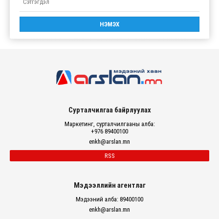
Сурталчилгаа байрлуулах
Маркетинг, сурталчилгааны алба:
+976 89400100
enkh@arslan.mn
RSS
Мэдээллийн агентлаг
Мэдээний алба: 89400100
enkh@arslan.mn