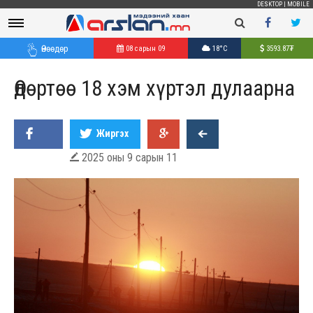
DESKTOP
|
MOBILE
Өнөөдөр
08 сарын 09
18°C
3593.87
₮
Өдөртөө 18 хэм хүртэл дулаарна
Жиргэх
2025 оны 9 сарын 11
