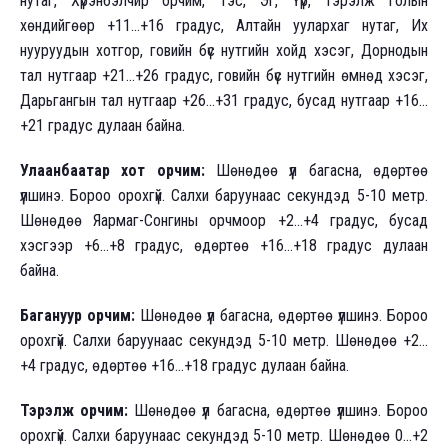
нутаг, Хүрэнбэлчир орчим, Тэс, Эг, Үүр, Тэрэлж голын
хөндийгөөр +11…+16 градус, Алтайн уулархаг нутаг, Их
нууруудын хотгор, говийн бүс нутгийн хойд хэсэг, Дорнодын
тал нутгаар +21…+26 градус, говийн бүс нутгийн өмнөд хэсэг,
Дарьгангын тал нутгаар +26…+31 градус, бусад нутгаар +16…
+21 градус дулаан байна.
Улаанбаатар хот орчим:
Шөнөдөө үүл багасна, өдөртөө
үүлшинэ. Бороо орохгүй. Салхи баруунаас секундэд 5-10 метр.
Шөнөдөө Яармаг-Сонгины орчмоор +2…+4 градус, бусад
хэсгээр +6…+8 градус, өдөртөө +16…+18 градус дулаан
байна.
Багануур орчим:
Шөнөдөө үүл багасна, өдөртөө үүлшинэ. Бороо
орохгүй. Салхи баруунаас секундэд 5-10 метр. Шөнөдөө +2…
+4 градус, өдөртөө +16…+18 градус дулаан байна.
Тэрэлж орчим:
Шөнөдөө үүл багасна, өдөртөө үүлшинэ. Бороо
орохгүй. Салхи баруунаас секундэд 5-10 метр. Шөнөдөө 0…+2