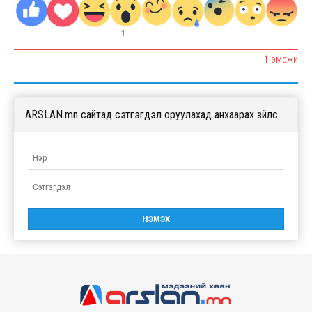
1
1
ЭМОЖИ
ARSLAN.mn сайтад сэтгэгдэл оруулахад анхаарах зүйлс