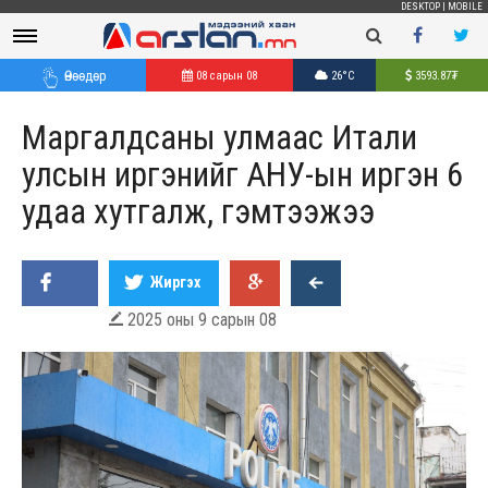
DESKTOP
|
MOBILE
Өнөөдөр
08 сарын 08
26°C
3593.87
₮
Маргалдсаны улмаас Итали
улсын иргэнийг АНУ-ын иргэн 6
удаа хутгалж, гэмтээжээ
Жиргэх
2025 оны 9 сарын 08
