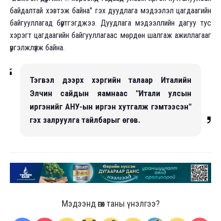
байдалтай хэвтэж байна" гэх дуудлага мэдээлэл цагдаагийн
байгууллагад бүртгэгджээ. Дуудлага мэдээллийн дагуу тус
хэрэгт цагдаагийн байгууллагаас мөрдөн шалгаж ажиллагааг
үргэлжлүүлж байна.
Тэгвэл дээрх хэргийн талаар Италийн
Элчин сайдын яамнаас "Итали улсын
иргэнийг АНУ-ын иргэн хутгалж гэмтээсэн"
гэх залруулга тайлбарыг өгөв.
Мэдээнд өгөх таны үнэлгээ?