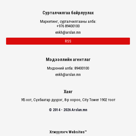
Сурталчилгаа байрлуулах
Маркетинг, сурталчилгааны алба:
+976 89400100
enkh@arslan.mn
RSS
Мэдээллийн агентлаг
Мэдээний алба: 89400100
enkh@arslan.mn
Хаяг
УБ хот, Сүхбаатар дүүрэг, 8-р хороо, City Tower 1902 тоот
© 2014 - 2026 Arslan.mn
Хөгжүүлэгч Websites™