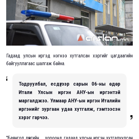
Гадаад улсын иргэд нэгнээ хутгалсан хэргийг цагдаагийн
байгууллагаас шалгаж байна.
Тодруулбал, есдүгээр сарын 06-ны өдөр
Итали Улсын иргэн АНУ-ын иргэнтэй
маргалджээ. Улмаар АНУ-ын иргэн Италийн
иргэнийг зургаан удаа хутгалж, гэмтээсэн
хэрэг гарчээ.
"Баянгол дүүргийн ... хороонд гадаад улсын иргэн хутгалуулсан