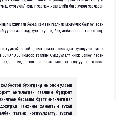
рагчид, сургууль” аяныг зарлаж хэвлэлийн бага хурал зарласан
хийг цахилгаан бараа хэмээн гаалиар мэдүүлж байгаа” эсэх
йгууллагаас тодруулга хүсэж, бид албан ёсоор хариуг нэр
он түүнтэй төстэй цахилгаанаар ажилладаг ууршуулж татах
 8543.40.00 кодоор гаалийн бүрдүүлэлт хийж байна” гэсэн
г худал мэдээлэл тараасан мэтээр төөрөгдүүлэн хэвлэл
 холбоотой бүтээгдэхүүн нь олон улсын
эгт ангилагдан гаалийн бүрдүүлэлт
ахилгаан барааны бүлэгт ангилагддаг
гдэхүүнүүдэд Тамхины хяналтын тухай
 албан татвар ногдуулдаггүй, тусгай