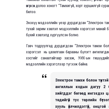
өнгөрсөн долоо хоногт “Тамхигүй, хорт зуршилгүй су
билээ.
Энэхүү мэдээллийн үеэр дурдагдсан “Электрон там
тухай зарим хэвлэл мэдээллийн хэрэгсэл манай ба
бүхий хэвлэлд хүргүүлсэн болно.
Гэвч тодруулгад дурдагдсан “Электрон тамхи бол
хэрэгсэл нь цахилгаан барааны бүлэгт ангилагдан
хэсгийг санаатайгаар хасаж, УИХ-ын гишүүдий
мэдээллийн хэрэгслээр түгээж байна.
Электрон тамхи болон түүнтэй
ангиллын кодын дагуу 2 бүл
хийгддэг бөгөөд ингэхдээ ц
төдийгүй тус төрлийн бүтээ
хууль үйлчилдэггүй, онцгой