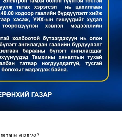
гөх таны үнэлгээ?