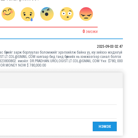
0
ЭМОЖИ
2025-09-03 02:47
аас бөөрийг зарж борлуулах боломжийг эрэлхийлж байна уу, юу хийхээ мэдэхгүй
T.LT.COL@GMAIL.COM хаягаар бид танд бөөрнийх нь хэмжээгээр санал болгох
24323800802. имэйл: DR.PRADHAN.UROLOGIST.LT.COL@GMAIL.COM Yнэ: $780, 000
 FOR MONEY NOW $ 780,000.00