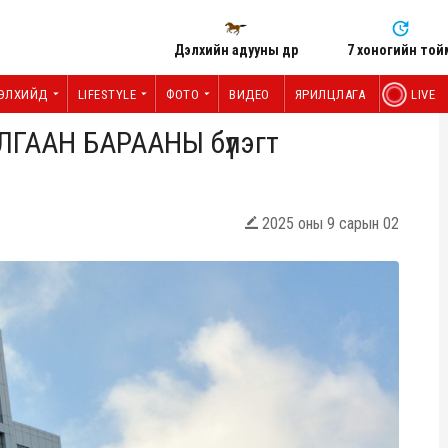
Дэлхийн адууны өдөр
7 хоногийн той
ЭЛХИЙД
LIFESTYLE
ФОТО
ВИДЕО
ЯРИЛЦЛАГА
LIVE
ЛГААН БАРААНЫ бүлэгт
2025 оны 9 сарын 02
