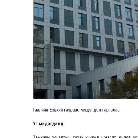
Гаалийн Ерөнхий газраас мэдэгдэл гаргалаа.
Уг мэдэгдэлд:
Тамхины хяналтын тухай хуульд нэмэлт, өөрчлөлт 