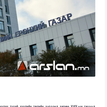
оруулах тухай хуулийн төслийн хүрээнд зарим УИХ-ын гишүүд