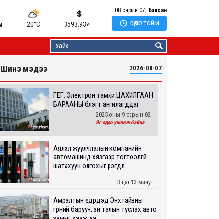
08 сарын 07,
Баасан

ӨНӨӨДӨР ТОЙМ
м
20°C
3593.93
₮
Шинэ мэдээ
2026-08-07
ГЕГ: Электрон тамхи ЦАХИЛГААН
БАРААНЫ бүлэгт ангилагддаг
2025 оны 9 сарын 02
Яг одоо уншиж байна
Аялал жуулчлалын компанийн
автомашинд хязгаар тогтоолгүй
шатахуун олгохыг үүрэгдл...
3 цаг 13 минут
Амралтын өдрүүдэд Энхтайвны
гүүрний баруун, зүүн талын туслах авто
замыг хааж, за...