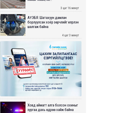
3 цаг 16 минут
АҮЭБЯ: Шатахуун дамлан
борлуулсан хоёр зөрчлийг илрүүлэн
шалгаж байна
4 цаг 3 минут
Ховд аймагт алга болсон охиныг
зургаа дахь өдрөө хайж байна