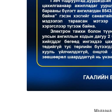
Мэдээнд ө