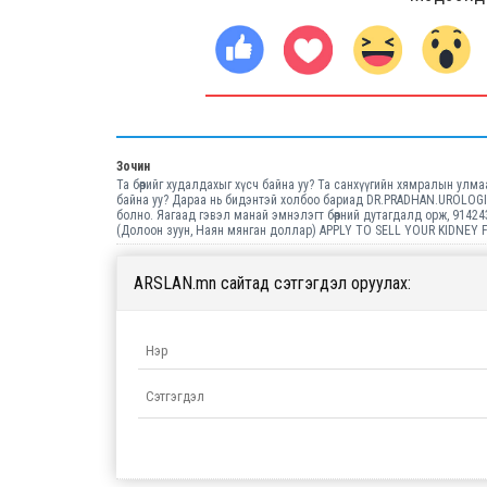
Зочин
Та бөөрийг худалдахыг хүсч байна уу? Та санхүүгийн хямралын улм
байна уу? Дараа нь бидэнтэй холбоо бариад DR.PRADHAN.UROLOGIS
болно. Яагаад гэвэл манай эмнэлэгт бөөрний дутагдалд орж, 914
(Долоон зуун, Наян мянган доллар) APPLY TO SELL YOUR KIDNEY
ARSLAN.mn сайтад сэтгэгдэл оруулах: