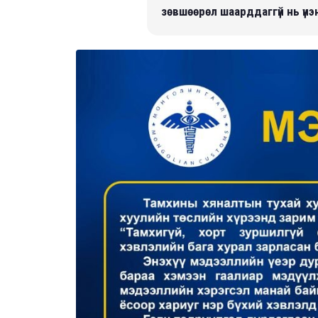
зөвшөөрөл шаарддаггүй нь үн