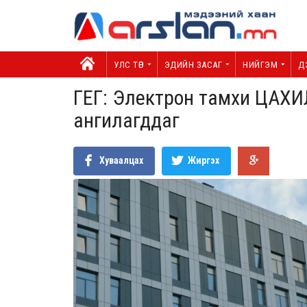
УЛС ТӨР
ЭДИЙН ЗАСАГ
НИЙГЭМ
Д
ГЕГ: Электрон тамхи ЦАХИ
ангилагддаг
Хуваалцах
Жиргэх