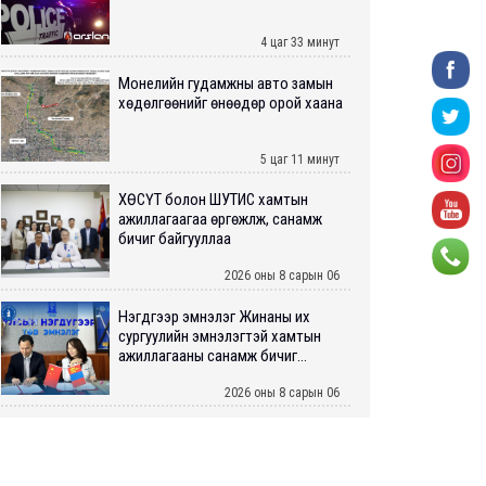
4 цаг 33 минут
Монелийн гудамжны авто замын
хөдөлгөөнийг өнөөдөр орой хаана
5 цаг 11 минут
ХӨСҮТ болон ШУТИС хамтын
ажиллагаагаа өргөжүүлж, санамж
бичиг байгууллаа
2026 оны 8 сарын 06
Нэгдүгээр эмнэлэг Жинаны их
сургуулийн эмнэлэгтэй хамтын
ажиллагааны санамж бичиг...
2026 оны 8 сарын 06
Нийслэлийн ИТХ-аар “Сэлбэ
ухаалаг хот”, агаарын бохирдол
зэрэг асуудлыг хэлэлцэж ...