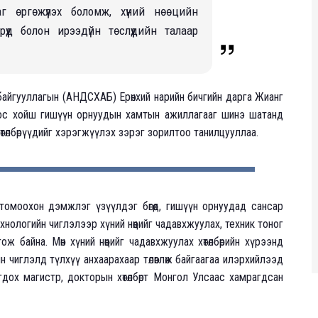
г өргөжүүлэх боломж, хүний нөөцийн
рүүд болон ирээдүйн төслүүдийн талаар
айгууллагын (АНДСХАБ) Ерөнхий нарийн бичгийн дарга Жианг
оос хойш гишүүн орнуудын хамтын ажиллагааг шинэ шатанд
хөтөлбөрүүдийг хэрэгжүүлэх зэрэг зорилтоо танилцууллаа.
моохон дэмжлэг үзүүлдэг бөгөөд, гишүүн орнуудад сансар
хнологийн чиглэлээр хүний нөөцийг чадавхжуулах, техник тоног
ож байна. Мөн хүний нөөцийг чадавхжуулах хөтөлбөрийн хүрээнд
 чиглэлд түлхүү анхаарахаар төлөвлөж байгаагаа илэрхийлээд
огдох магистр, докторын хөтөлбөрт Монгол Улсаас хамрагдсан