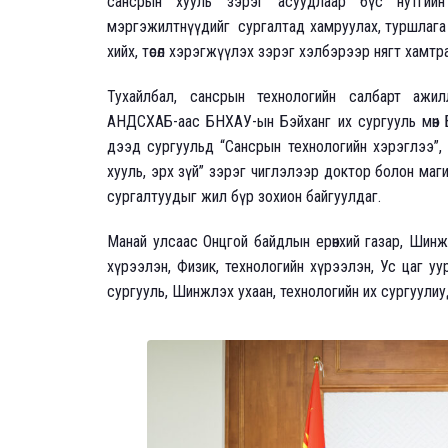
сансрын хууль зэрэг асуудлаар бүс нутгийн 
мэргэжилтнүүдийг сургалтад хамруулах, туршлага сол
хийх, төсөл хэрэгжүүлэх зэрэг хэлбэрээр нягт хамтр
Тухайлбал, сансрын технологийн салбарт ажи
АНДСХАБ-аас БНХАУ-ын Бэйханг их сургууль мөн Б
дээд сургуульд “Сансрын технологийн хэрэглээ”, 
хууль, эрх зүй” зэрэг чиглэлээр доктор болон маги
сургалтуудыг жил бүр зохион байгуулдаг.
Манай улсаас Онцгой байдлын ерөнхий газар, Шинж
хүрээлэн, Физик, технологийн хүрээлэн, Ус цаг у
сургууль, Шинжлэх ухаан, технологийн их сургуули