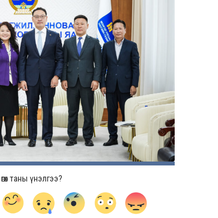
гөх таны үнэлгээ?