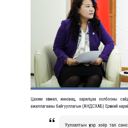
Цахим хөгжил, инновац, харилцаа холбооны сайд
ажиллагааны байгууллагын (АНДСХАБ) Ерөнхий нарийн
Уулзалтын үеэр хоёр тал са