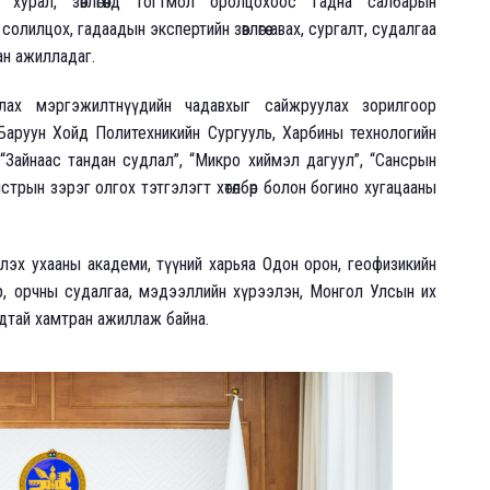
хурал, зөвлөгөөнд тогтмол оролцохоос гадна салбарын
илцох, гадаадын экспертийн зөвлөгөө авах, сургалт, судалгаа
ан ажилладаг.
ллах мэргэжилтнүүдийн чадавхыг сайжруулах зорилгоор
аруун Хойд Политехникийн Сургууль, Харбины технологийн
“Зайнаас тандан судлал”, “Микро хиймэл дагуул”, “Сансрын
стрын зэрэг олгох тэтгэлэгт хөтөлбөр болон богино хугацааны
лэх ухааны академи, түүний харьяа Одон орон, геофизикийн
ур, орчны судалгаа, мэдээллийн хүрээлэн, Монгол Улсын их
удтай хамтран ажиллаж байна.