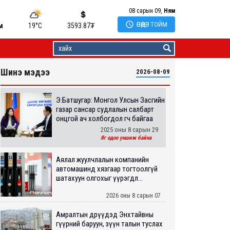
08 сарын 09,
Ням

ӨНӨӨДӨР ТОЙМ
м
19°C
3593.87
₮
Шинэ мэдээ
2026-08-09
Э.Батшугар: Монгол Улсын Засгийн
газар сансар судлалын салбарт
онцгой ач холбогдол өгч байгаа
2025 оны 8 сарын 29
Яг одоо уншиж байна
Аялал жуулчлалын компанийн
автомашинд хязгаар тогтоолгүй
шатахуун олгохыг үүрэгдл...
2026 оны 8 сарын 07
Амралтын өдрүүдэд Энхтайвны
гүүрний баруун, зүүн талын туслах