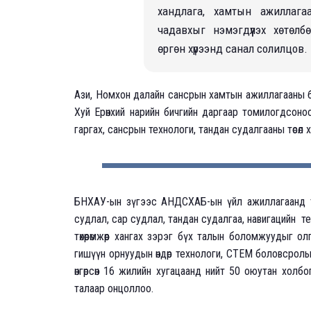
хандлага, хамтын ажиллагаа
чадавхыг нэмэгдүүлэх хөтөлбө
өргөн хүрээнд санал солилцов.
Ази, Номхон далайн сансрын хамтын ажиллагааны б
Хуй Ерөнхий нарийн бичгийн даргаар томилогдсон
гаргах, сансрын технологи, тандан судалгааны төсөл 
БНХАУ-ын зүгээс АНДСХАБ-ын үйл ажиллагаанд то
судлал, сар судлал, тандан судалгаа, навигацийн те
төхөөрөмжөөр хангах зэрэг бүх талын боломжуудыг олг
гишүүн орнуудын өндөр технологи, СТЕМ боловсролын
өнгөрсөн 16 жилийн хугацаанд нийт 50 оюутан холб
талаар онцоллоо.