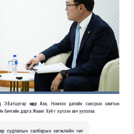
 Э.Батшугар өнөөдөр Ази, Номхон далайн сансрын хамтын
 бичгийн дарга Жианг Хуй-г хүлээн авч уулзлаа.
нсар судлалын салбарын хөгжлийн чиг