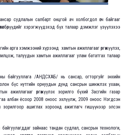
ансар судлалын салбарт онцгой ач холбогдол өгч байгааг
хөтөлбөрүүдийг хэрэгжүүдэхэд бүх талаар дэмжлэг үзүүлэхээ
гийн арга хэмжээний хүрээнд хамтын ажиллагааг өргөжүүлэх,
олилцож, талуудын хамтын ажиллагааг улам бататгах талаар
ны байгууллага /АНДСХАБ/ нь сансар, огторгуйг энхийн
олон бүс нутгийн орнуудын дунд сансрын шинжлэх ухаан,
тын ажиллагааг өргөжүүлэх зорилго бүхий Засгийн газар
аагаа албан ёсоор 2008 оноос эхлүүлж, 2009 оноос Нэгдсэн
йн зорилгоор ашиглах хороонд ажиглагч гишүүнээр элсэн
айгуулагддаг зайнаас тандан судлал, сансрын технологи,