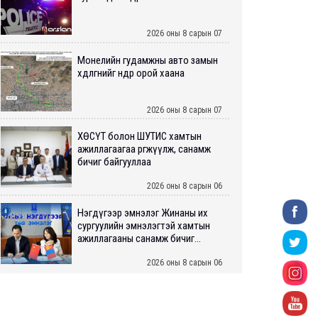
2026 оны 8 сарын 07
Монелийн гудамжны авто замын
хөдөлгөөнийг өнөөдөр орой хаана
2026 оны 8 сарын 07
ХӨСҮТ болон ШУТИС хамтын
ажиллагаагаа өргөжүүлж, санамж
бичиг байгууллаа
2026 оны 8 сарын 06
Нэгдүгээр эмнэлэг Жинаны их
сургуулийн эмнэлэгтэй хамтын
ажиллагааны санамж бичиг...
2026 оны 8 сарын 06
Нийслэлийн ИТХ-аар “Сэлбэ
ухаалаг хот”, агаарын бохирдол
зэрэг асуудлыг хэлэлцэж ...