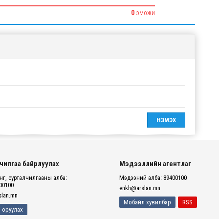
0
ЭМОЖИ
чилгаа байрлуулах
Мэдээллийн агентлаг
г, сурталчилгааны алба:
Мэдээний алба: 89400100
00100
enkh@arslan.mn
lan.mn
Мобайл хувилбар
RSS
 оруулах