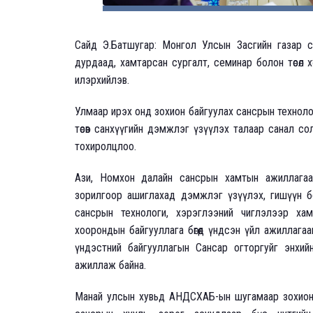
Сайд Э.Батшугар: Монгол Улсын Засгийн газар с
дурдаад, хамтарсан сургалт, семинар болон төсөл 
илэрхийлэв.
Улмаар ирэх онд зохион байгуулах сансрын техноло
төсөв санхүүгийн дэмжлэг үзүүлэх талаар санал с
тохиролцлоо.
Ази, Номхон далайн сансрын хамтын ажиллагаа
зорилгоор ашиглахад дэмжлэг үзүүлэх, гишүүн б
сансрын технологи, хэрэглээний чиглэлээр хам
хоорондын байгууллага бөгөөд үндсэн үйл ажиллаг
үндэстний байгууллагын Сансар огторгуйг энхи
ажиллаж байна.
Манай улсын хувьд АНДСХАБ-ын шугамаар зохион б