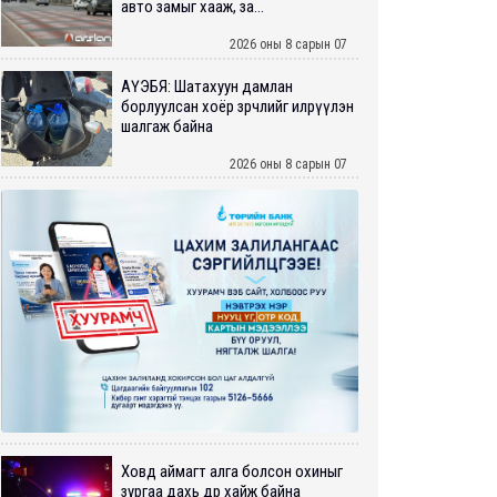
авто замыг хааж, за...
2026 оны 8 сарын 07
АҮЭБЯ: Шатахуун дамлан
борлуулсан хоёр зөрчлийг илрүүлэн
шалгаж байна
2026 оны 8 сарын 07
Ховд аймагт алга болсон охиныг
зургаа дахь өдрөө хайж байна