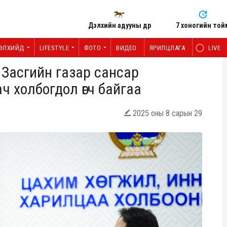
Дэлхийн адууны өдөр
7 хоногийн той
ЭЛХИЙД
LIFESTYLE
ФОТО
ВИДЕО
ЯРИЛЦЛАГА
LIVE
 Засгийн газар сансар
ч холбогдол өгч байгаа
2025 оны 8 сарын 29
