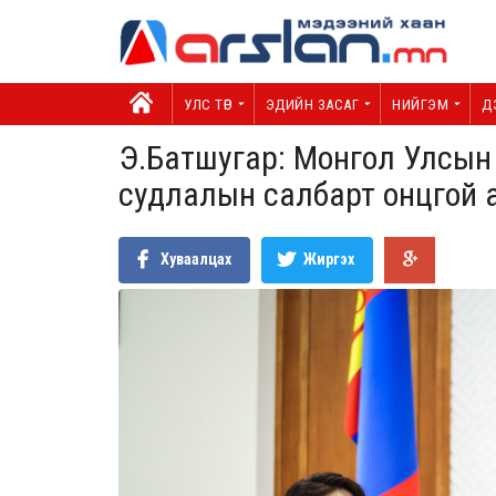
УЛС ТӨР
ЭДИЙН ЗАСАГ
НИЙГЭМ
Д
Э.Батшугар: Монгол Улсын
судлалын салбарт онцгой а
Хуваалцах
Жиргэх