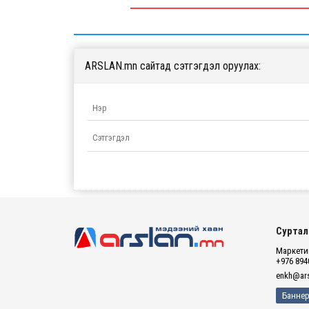
ARSLAN.mn сайтад сэтгэгдэл оруулах:
Суртал
Маркетин
+976 894
enkh@ars
Баннер