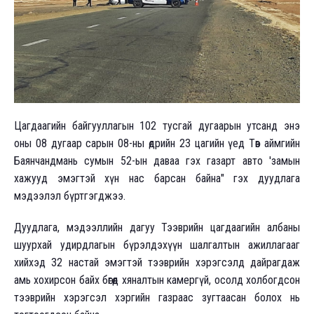
Цагдаагийн байгууллагын 102 тусгай дугаарын утсанд энэ
оны 08 дугаар сарын 08-ны өдрийн 23 цагийн үед Төв аймгийн
Баянчандмань сумын 52-ын даваа гэх газарт авто 'замын
хажууд эмэгтэй хүн нас барсан байна" гэх дуудлага
мэдээлэл бүртгэгджээ.
Дуудлага, мэдээллийн дагуу Тээврийн цагдаагийн албаны
шуурхай удирдлагын бүрэлдэхүүн шалгалтын ажиллагааг
хийхэд 32 настай эмэгтэй тээврийн хэрэгсэлд дайрагдаж
амь хохирсон байх бөгөөд хяналтын камергүй, осолд холбогдсон
тээврийн хэрэгсэл хэргийн газраас зугтаасан болох нь