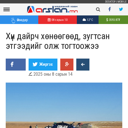
DESKTOP
|
MOBILE
Өнөөдөр
08 сарын 10
12°C
3593.87
₮
Хүн дайрч хөнөөгөөд, зугтсан
этгээдийг олж тогтоожээ
Жиргэх
2025 оны 8 сарын 14
