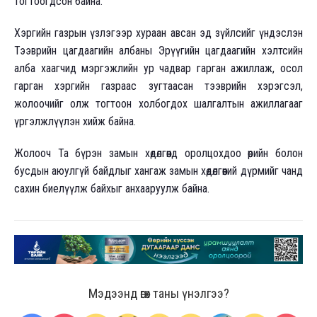
тогтоогдсон байна.
Хэргийн газрын үзлэгээр хураан авсан эд зүйлсийг үндэслэн
Тээврийн цагдаагийн албаны Эрүүгийн цагдаагийн хэлтсийн
алба хаагчид мэргэжлийн ур чадвар гарган ажиллаж, осол
гарган хэргийн газраас зугтаасан тээврийн хэрэгсэл,
жолоочийг олж тогтоон холбогдох шалгалтын ажиллагааг
үргэлжлүүлэн хийж байна.
Жолооч Та бүрэн замын хөдөлгөөнд оролцохдоо өөрийн болон
бусдын аюулгүй байдлыг хангаж замын хөдөлгөөний дүрмийг чанд
сахин биелүүлж байхыг анхааруулж байна.
Мэдээнд өгөх таны үнэлгээ?