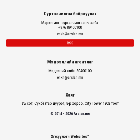
Сурталчилгаа байрлуулах
Маркетинг, сурталчилгааны алба:
+976 89400100
enkh@arslan.mn
RSS
Мэдээллийн агентлаг
Мэдээний алба: 89400100
enkh@arslan.mn
Хаяг
УБ хот, Сүхбаатар дүүрэг, 8-р хороо, City Tower 1902 тоот
© 2014 - 2026 Arslan.mn
Хөгжүүлэгч Websites™