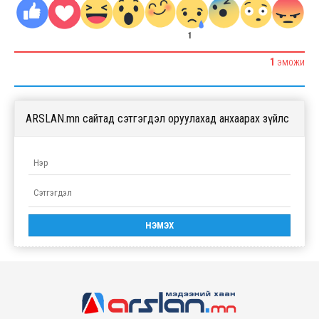
1
1
ЭМОЖИ
ARSLAN.mn сайтад сэтгэгдэл оруулахад анхаарах зүйлс