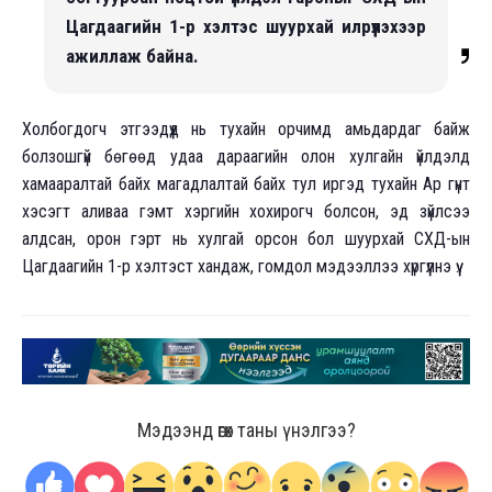
Цагдаагийн 1-р хэлтэс шуурхай илрүүлэхээр
ажиллаж байна.
Холбогдогч этгээдүүд нь тухайн орчимд амьдардаг байж
болзошгүй бөгөөд удаа дараагийн олон хулгайн үйлдэлд
хамааралтай байх магадлалтай байх тул иргэд тухайн Ар гүнт
хэсэгт аливаа гэмт хэргийн хохирогч болсон, эд зүйлсээ
алдсан, орон гэрт нь хулгай орсон бол шуурхай СХД-ын
Цагдаагийн 1-р хэлтэст хандаж, гомдол мэдээллээ хүргүүлнэ үү.
Мэдээнд өгөх таны үнэлгээ?