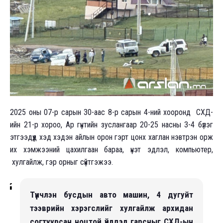
2025 оны 07-р сарын 30-аас 8-р сарын 4-ний хооронд СХД-
ийн 21-р хороо, Ар гүнтийн зуслангаар 20-25 насны 3-4 бүлэг
этгээдүүд хэд хэдэн айлын орон гэрт цонх хаглан нэвтрэн орж
их хэмжээний цахилгаан бараа, үнэт эдлэл, компьютер,
хулгайлж, гэр орныг сүйтгэжээ.
Түүнчлэн бусдын авто машин, 4 дугуйт
тээврийн хэрэгслийг хулгайлж архидан
согтуурсан ноцтой үйлдэл гарсныг СХД-ын