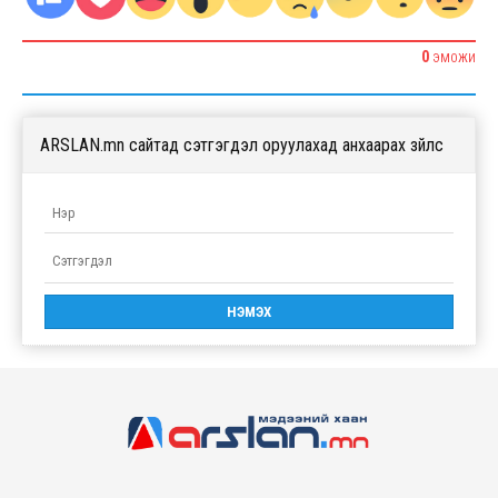
0
ЭМОЖИ
ARSLAN.mn сайтад сэтгэгдэл оруулахад анхаарах зүйлс