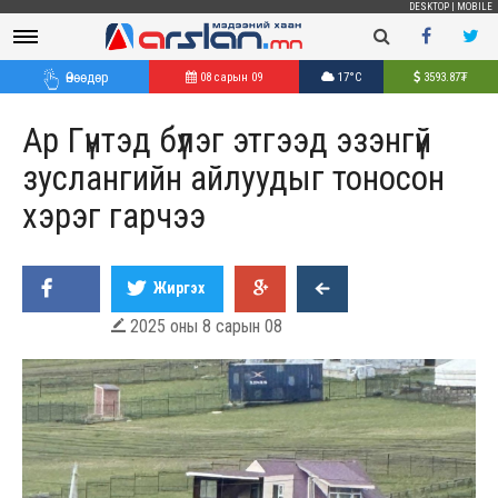
DESKTOP
|
MOBILE
Өнөөдөр
08 сарын 09
17°C
3593.87
₮
Ар Гүнтэд бүлэг этгээд эзэнгүй
зуслангийн айлуудыг тоносон
хэрэг гарчээ
Жиргэх
2025 оны 8 сарын 08
