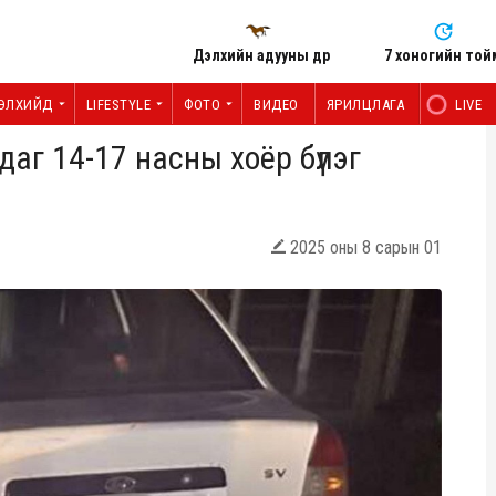
Дэлхийн адууны өдөр
7 хоногийн той
ЭЛХИЙД
LIFESTYLE
ФОТО
ВИДЕО
ЯРИЛЦЛАГА
LIVE
аг 14-17 насны хоёр бүлэг
2025 оны 8 сарын 01
