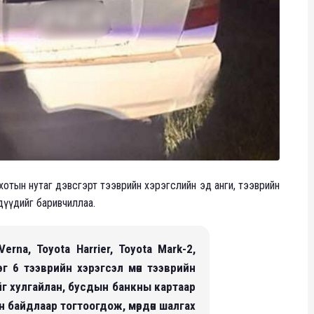
 хотын нутаг дэвсгэрт тээврийн хэрэгслийн эд анги, тээврийн
дүүдийг баривчиллаа.
Verna, Toyota Harrier, Toyota Mark-2,
рэг 6 тээврийн хэрэгсэл мөн тээврийн
йг хулгайлан, бусдын банкны картаар
н байдлаар тогтоогдож, мөрдөн шалгах