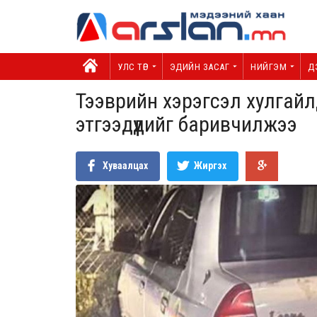
УЛС ТӨР
ЭДИЙН ЗАСАГ
НИЙГЭМ
Д
Тээврийн хэрэгсэл хулгайлд
этгээдүүдийг баривчилжээ
Хуваалцах
Жиргэх