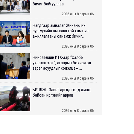
бичиг байгууллаа
2026 оны 8 сарын 06
Нэгдүгээр эмнэлэг Жинаны их
сургуулийн эмнэлэгтэй хамтын
ажиллагааны санамж бичиг...
2026 оны 8 сарын 06
Нийслэлийн ИТХ-аар “Сэлбэ
ухаалаг хот”, агаарын бохирдол
зэрэг асуудлыг хэлэлцэж ...
2026 оны 8 сарын 06
БИЧЛЭГ: Завьт эргүүлүүд голд живж
байсан иргэнийг аврав
2026 оны 8 сарын 06
Нэгдүгээр хорооллын арын
автозамыг өнөөдөр 23:00 цагаас
хаана