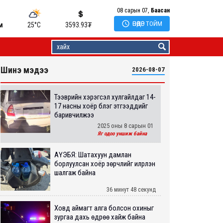
08 сарын 07,
Баасан

ӨНӨӨДӨР ТОЙМ
м
25°C
3593.93
₮
Шинэ мэдээ
2026-08-07
Тээврийн хэрэгсэл хулгайлдаг 14-
17 насны хоёр бүлэг этгээдүүдийг
баривчилжээ
2025 оны 8 сарын 01
Яг одоо уншиж байна
АҮЭБЯ: Шатахуун дамлан
борлуулсан хоёр зөрчлийг илрүүлэн
шалгаж байна
36 минут 48 секунд
Ховд аймагт алга болсон охиныг
зургаа дахь өдрөө хайж байна