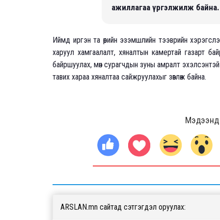
ажиллагаа үргэлжилж байна.
Иймд иргэн та өөрийн эзэмшлийн тээврийн хэрэгсл
харуул хамгаалалт, хяналтын камертай газарт ба
байршуулах, мөн сурагчдын зуны амралт эхэлсэнтэй
тавих хараа хяналтаа сайжруулахыг зөвлөж байна.
Мэдээнд ө
ARSLAN.mn сайтад сэтгэгдэл оруулах: