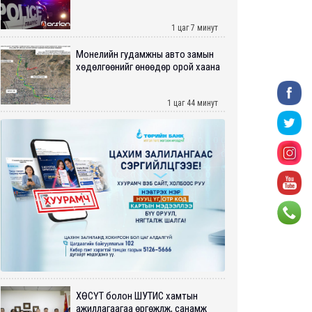
1 цаг 7 минут
Монелийн гудамжны авто замын
хөдөлгөөнийг өнөөдөр орой хаана
1 цаг 44 минут
ХӨСҮТ болон ШУТИС хамтын
ажиллагаагаа өргөжүүлж, санамж