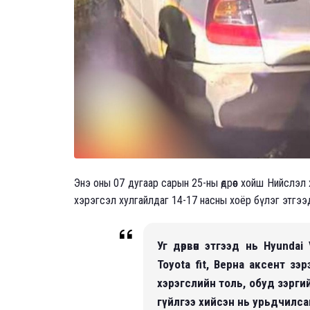
Энэ оны 07 дугаар сарын 25-ны өдрөөс хойш Нийслэл
хэрэгсэл хулгайлдаг 14-17 насны хоёр бүлэг этгээ
Уг дөрвөн этгээд нь Hyundai 
Toyota fit, Верна аксент зэ
хэрэгслийн толь, обуд зэрги
гүйлгээ хийсэн нь урьдчилса