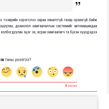
ээ тээврийн хэрэгслээ хараа хяналтгүй газар орхихгүй байж
йршуулах, дохиолол хамгаалалтын системийг автомашиндаа
 холбогдуулан эцэг эх, асран хамгаалагч та бүхэн хүүхдэдээ
гөх таны үнэлгээ?
0
ЭМОЖИ