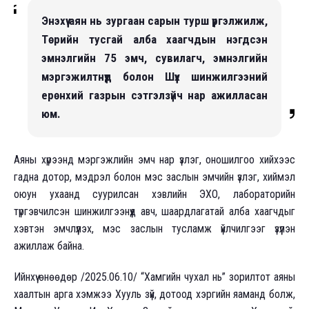
Энэхүү аян нь зургаан сарын турш үргэлжилж,
Төрийн тусгай алба хаагчдын нэгдсэн
эмнэлгийн 75 эмч, сувилагч, эмнэлгийн
мэргэжилтнүүд болон Шүүх шинжилгээний
ерөнхий газрын сэтгэлзүйч нар ажилласан
юм.
Аяны хүрээнд мэргэжлийн эмч нар үзлэг, оношилгоо хийхээс
гадна дотор, мэдрэл болон мэс заслын эмчийн үзлэг, хиймэл
оюун ухаанд суурилсан хэвлийн ЭХО, лабораторийн
түргэвчилсэн шинжилгээнүүд авч, шаардлагатай алба хаагчдыг
хэвтэн эмчлүүлэх, мэс заслын тусламж үйлчилгээг үзүүлэн
ажиллаж байна.
Ийнхүү өнөөдөр /2025.06.10/ “Хамгийн чухал нь” зорилтот аяны
хаалтын арга хэмжээ Хууль зүй, дотоод хэргийн яаманд болж,