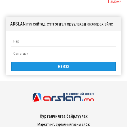
1
ЭМОЖИ
ARSLAN.mn сайтад сэтгэгдэл оруулахад анхаарах зүйлс
Сурталчилгаа байрлуулах
Маркетинг, сурталчилгааны алба: