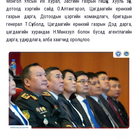
Монгол Улсын Их Хурал, Засгийн газрын гишүүн, Хууль зүй,
дотоод хэргийн сайд О.Алтангэрэл, Цагдаагийн ерөнхий
газрын дарга, Дотоодын цэргийн командлагч, бригадын
генерал Т.Сүхболд, Цагдаагийн ерөнхий газрын Дэд дарга,
цагдаагийн хурандаа Н.Мөнхзул болон бусад агентлагийн
дарга, удирдлага, алба хаагчид оролцлоо.