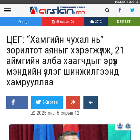
DESKTOP
|
MOBILE
Өнөөдөр
08 сарын 06
20°C
3593.5
₮
ЦЕГ: “Хамгийн чухал нь”
зорилтот аяныг хэрэгжүүлж, 21
аймгийн алба хаагчдыг эрүүл
мэндийн үзлэг шинжилгээнд
хамрууллаа
Жиргэх
2025 оны 6 сарын 12
