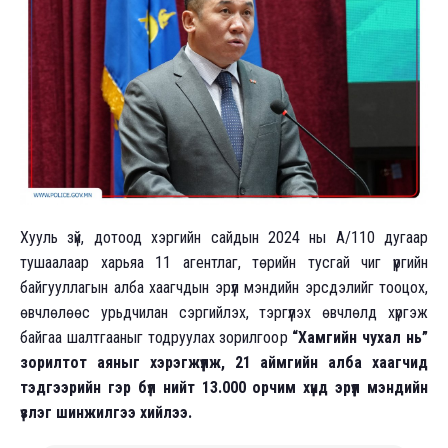
Хууль зүй, дотоод хэргийн сайдын 2024 ны А/110 дугаар
тушаалаар харьяа 11 агентлаг, төрийн тусгай чиг үүргийн
байгууллагын алба хаагчдын эрүүл мэндийн эрсдэлийг тооцох,
өвчлөлөөс урьдчилан сэргийлэх, тэргүүлэх өвчлөлд хүргэж
байгаа шалтгааныг тодруулах зорилгоор
“Хамгийн чухал нь”
зорилтот аяныг хэрэгжүүлж, 21 аймгийн алба хаагчид
тэдгээрийн гэр бүл нийт 13.000 орчим хүнд эрүүл мэндийн
үзлэг шинжилгээ хийлээ.