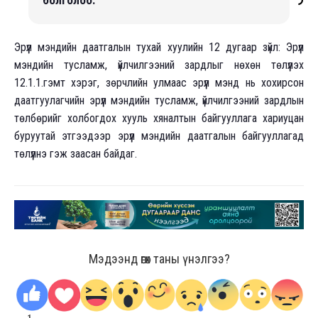
Эрүүл мэндийн даатгалын тухай хуулийн 12 дугаар зүйл: Эрүүл
мэндийн тусламж, үйлчилгээний зардлыг нөхөн төлүүлэх
12.1.1.гэмт хэрэг, зөрчлийн улмаас эрүүл мэнд нь хохирсон
даатгуулагчийн эрүүл мэндийн тусламж, үйлчилгээний зардлын
төлбөрийг холбогдох хууль хяналтын байгууллага хариуцан
буруутай этгээдээр эрүүл мэндийн даатгалын байгууллагад
төлүүлнэ гэж заасан байдаг.
Мэдээнд өгөх таны үнэлгээ?