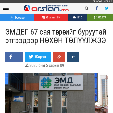
DESKTOP
|
MOBILE
Өнөөдөр
08 сарын 09
19°C
3593.87
₮
ЭМДЕГ 67 сая төгрөгийг буруутай
этгээдээр НӨХӨН ТӨЛҮҮЛЖЭЭ
Жиргэх
2025 оны 5 сарын 09
