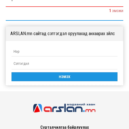
1
1
ЭМОЖИ
ARSLAN.mn сайтад сэтгэгдэл оруулахад анхаарах зүйлс
Сурталчилгаа байрлуулах