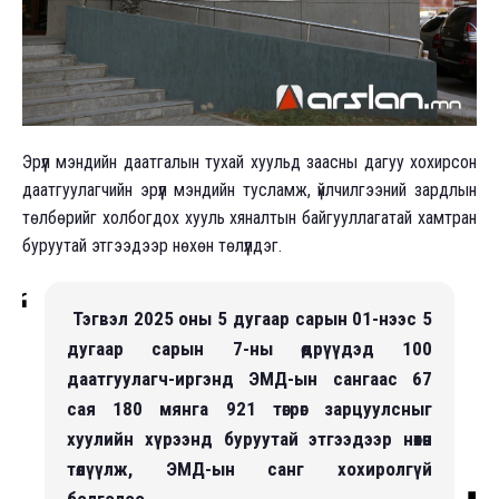
Эрүүл мэндийн даатгалын тухай хуульд заасны дагуу хохирсон
даатгуулагчийн эрүүл мэндийн тусламж, үйлчилгээний зардлын
төлбөрийг холбогдох хууль хяналтын байгууллагатай хамтран
буруутай этгээдээр нөхөн төлүүлдэг.
Тэгвэл 2025 оны 5 дугаар сарын 01-нээс 5
дугаар сарын 7-ны өдрүүдэд 100
даатгуулагч-иргэнд ЭМД-ын сангаас 67
сая 180 мянга 921 төгрөг зарцуулсныг
хуулийн хүрээнд буруутай этгээдээр нөхөн
төлүүлж, ЭМД-ын санг хохиролгүй
болголоо.